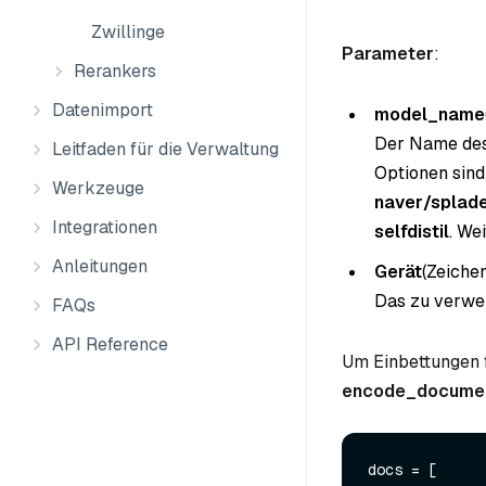
Zwillinge
Parameter
:
Rerankers
Datenimport
model_name
Der Name des 
Leitfaden für die Verwaltung
Optionen sin
Werkzeuge
naver/spla
Integrationen
selfdistil
. We
Anleitungen
Gerät
(Zeiche
Das zu verwe
FAQs
API Reference
Um Einbettungen 
encode_documen
docs = [
