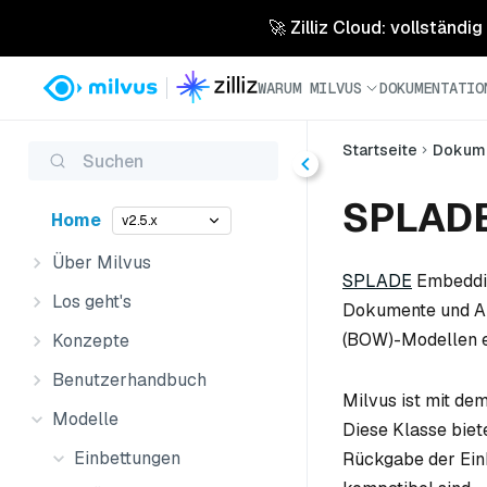
🚀 Zilliz Cloud: vollständig
WARUM MILVUS
DOKUMENTATIO
Startseite
Dokume
Suchen
SPLAD
Home
v2.5.x
Über Milvus
SPLADE
Embedding
Los geht's
Dokumente und Ab
(BOW)-Modellen er
Konzepte
Benutzerhandbuch
Milvus ist mit d
Modelle
Diese Klasse bie
Einbettungen
Rückgabe der Einb