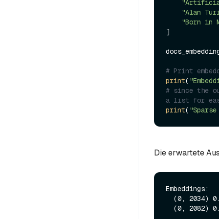
"Artifici
"Alan Tur
"Born in 
]

docs_embeddin
# Print embed
print
(
"Embedd
# since the o
a list for ea
print
(
"Sparse
Die erwartete Aus
Embeddings:  
  (0, 2034) 0.024093208834528923

  (0, 2082) 0.3230178654193878

...
