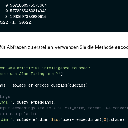
für Abfragen zu erstellen, verwenden Sie die Methode
encod
hen was artificial intelligence founded"
, 

here was Alan Turing born?"
]

ngs = splade_ef.encode_queries(queries)

dings
ings:"
utput embeddings are in a 2D csr_array format, we convert
sier manipulation.
 dim:"
, splade_ef.dim, 
list
(query_embeddings)[
0