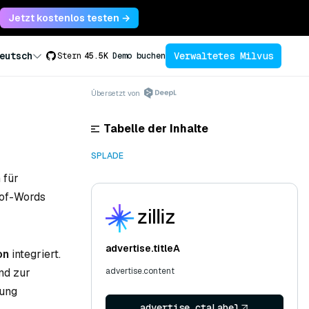
Jetzt kostenlos testen →
Verwaltetes Milvus
eutsch
Stern
45.5K
Demo buchen
Übersetzt von
Tabelle der Inhalte
SPLADE
 für
-of-Words
advertise.titleA
on
integriert.
nd zur
advertise.content
rung
advertise.ctaLabel