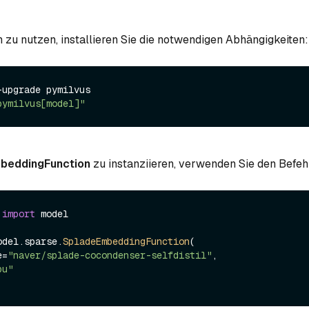
 zu nutzen, installieren Sie die notwendigen Abhängigkeiten:
upgrade pymilvus

pymilvus[model]"
beddingFunction
zu instanziieren, verwenden Sie den Befeh
 
import
 model

odel.
sparse
.
SpladeEmbeddingFunction
(

e=
"naver/splade-cocondenser-selfdistil"
, 

pu"