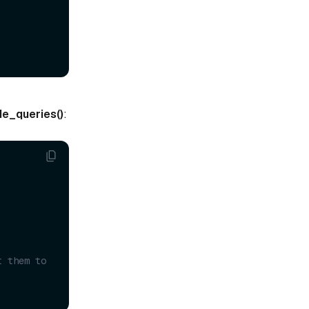
e_queries()
:
 them to 