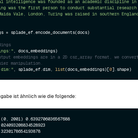
al intelligence was founded as an academic discipline in
ing was the first person to conduct substantial research
Maida Vale, London, Turing was raised in southern Englan
gs = splade_ef.encode_documents(docs)

dings
ings:"
utput embeddings are in a 2D csr_array format, we convert
sier manipulation.
 dim:"
, splade_ef.dim, 
list
(docs_embeddings)[
0
gabe ist ähnlich wie die folgende:
 (0, 2001) 0.6392706036567688
