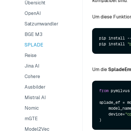
kompatibel sind.
Übersicht
OpenAI
Um diese Funktion
Satzumwandler
BGE M3
pip install --
pip install 
"
SPLADE
Reise
Jina AI
Um die
SpladeEm
Cohere
Ausbilder
from
 pymilvus
Mistral AI
splade_ef = m
Nomic
    model_nam
    device=
"c
mGTE
Model2Vec