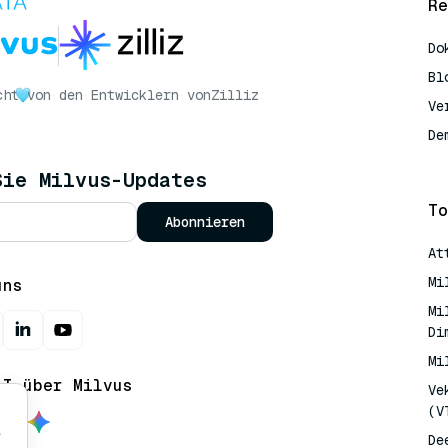
Re
Do
Bl
cht
von den Entwicklern von
Zilliz
Ve
De
Sie Milvus-Updates
To
Abonnieren
At
Mi
uns
Mi
Di
Mi
AI über Milvus
Ve
(V
e
De