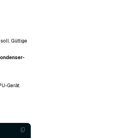
oll. Gültige
ondenser-
PU-Gerät.