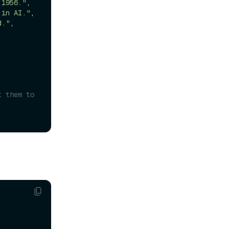
 1956."
,

 in AI."
,

d."
,

 them to 