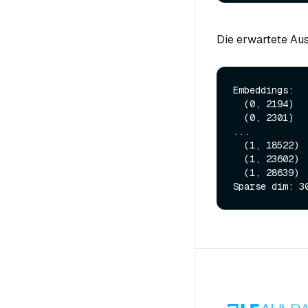
Die erwartete Aus
Embeddings:  
  (0, 2194)        0.015553371049463749

  (0, 2301)        0.2756537199020386

...

  (1, 18522)        0.1282549500465393

  (1, 23602)        0.13133203983306885

  (1, 28639)        2.8150033950805664
