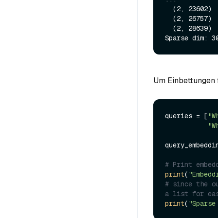
  (2, 23602)    0.5671860575675964

  (2, 26757)    0.5770265460014343

  (2, 28639)    3.1990697383880615

Um Einbettungen 
queries = [
"W
"W
query_embeddi
# Print embed
print
(
"Embedd
# since the o
a list for ea
print
(
"Sparse