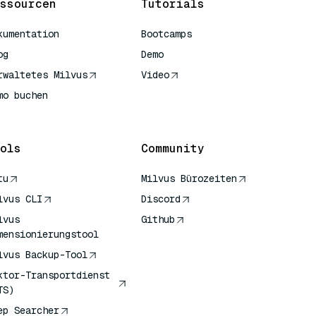
ssourcen
Tutorials
kumentation
Bootcamps
og
Demo
rwaltetes Milvus
Video
mo buchen
ols
Community
tu
Milvus Bürozeiten
lvus CLI
Discord
lvus
Github
mensionierungstool
lvus Backup-Tool
ktor-Transportdienst
TS)
ep Searcher