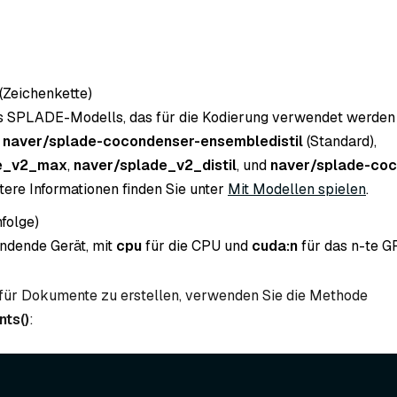
(Zeichenkette
)
SPLADE-Modells, das für die Kodierung verwendet werden s
d
naver/splade-cocondenser-ensembledistil
(Standard),
de_v2_max
,
naver/splade_v2_distil
, und
naver/splade-coc
itere Informationen finden Sie unter
Mit Modellen spielen
.
nfolge
)
ndende Gerät, mit
cpu
für die CPU und
cuda:n
für das n-te G
für Dokumente zu erstellen, verwenden Sie die Methode
ts()
: