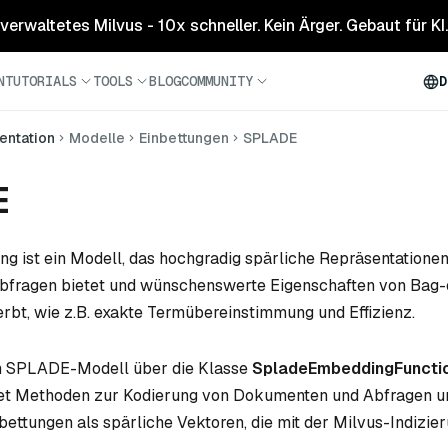
 verwaltetes Milvus - 10x schneller. Kein Ärger. Gebaut für KI.
N
TUTORIALS
TOOLS
BLOG
COMMUNITY
D
ntation
Modelle
Einbettungen
SPLADE
E
 ist ein Modell, das hochgradig spärliche Repräsentationen
fragen bietet und wünschenswerte Eigenschaften von Bag
bt, wie z.B. exakte Termübereinstimmung und Effizienz.
em SPLADE-Modell über die Klasse
SpladeEmbeddingFuncti
tet Methoden zur Kodierung von Dokumenten und Abfragen u
ettungen als spärliche Vektoren, die mit der Milvus-Indizie