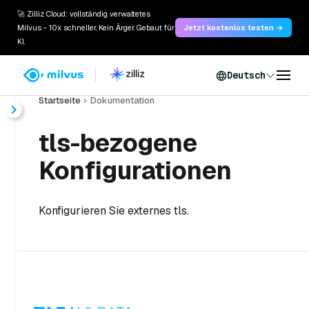
🚀 Zilliz Cloud: vollständig verwaltetes
Milvus - 10x schneller. Kein Ärger. Gebaut für
Jetzt kostenlos testen →
KI.
Deutsch
Startseite
Dokumentation
tls-bezogene
Konfigurationen
Konfigurieren Sie externes tls.