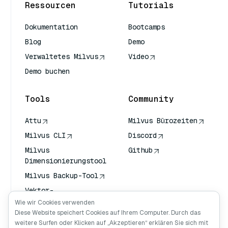
Ressourcen
Tutorials
Dokumentation
Bootcamps
Blog
Demo
Verwaltetes Milvus
Video
Demo buchen
Tools
Community
Attu
Milvus Bürozeiten
Milvus CLI
Discord
Milvus
Github
Dimensionierungstool
Milvus Backup-Tool
Vektor-
Transportdienst
Wie wir Cookies verwenden
(VTS)
Diese Website speichert Cookies auf Ihrem Computer. Durch das
weitere Surfen oder Klicken auf „Akzeptieren“ erklären Sie sich mit
Deep Searcher