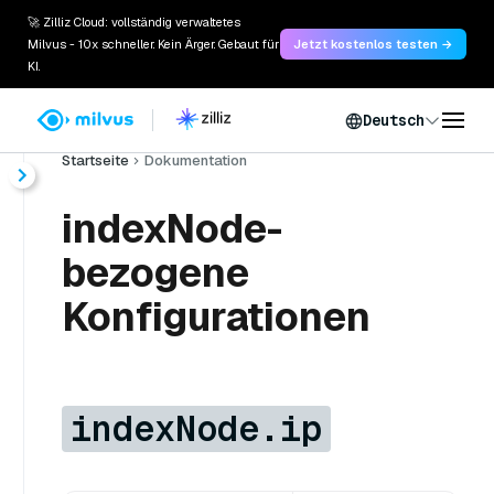
🚀 Zilliz Cloud: vollständig verwaltetes
Milvus - 10x schneller. Kein Ärger. Gebaut für
Jetzt kostenlos testen →
KI.
Deutsch
Startseite
Dokumentation
indexNode-
bezogene
Konfigurationen
indexNode.ip