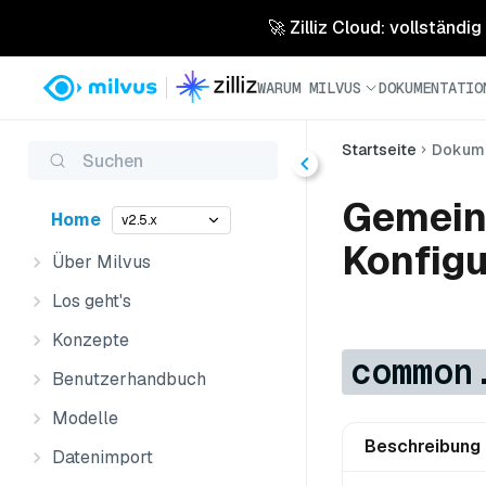
🚀 Zilliz Cloud: vollständig
WARUM MILVUS
DOKUMENTATIO
Startseite
Dokume
Suchen
Gemein
Home
v2.5.x
Konfigu
Über Milvus
Los geht's
Konzepte
common
Benutzerhandbuch
Modelle
Beschreibung
Datenimport