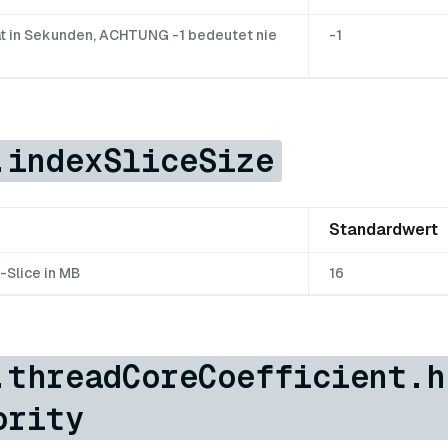
tät in Sekunden, ACHTUNG -1 bedeutet nie
-1
.indexSliceSize
Standardwert
-Slice in MB
16
.threadCoreCoefficient.h
ority