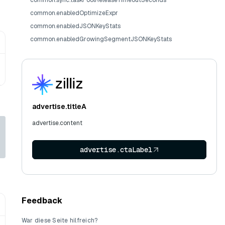
common.sync.taskPoolReleaseTimeoutSeconds
common.enabledOptimizeExpr
common.enabledJSONKeyStats
common.enabledGrowingSegmentJSONKeyStats
advertise.titleA
advertise.content
advertise.ctaLabel
Feedback
War diese Seite hilfreich?