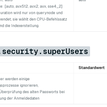
auto
e: [auto, avx512, avx2, avx, sse4_2]
guration wird nur von querynode und
endet, sie wählt den CPU-Befehlssatz
nd die Indexerstellung.
.security.superUsers
Standardwert
er werden einige
sprozesse ignorieren,
e Überprüfung des alten Passworts bei
rung der Anmeldedaten