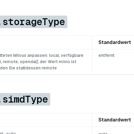
.storageType
Standardwert
tteten Milvus anpassen: local, verfügbare
entfernt
l, remote, opendal], der Wert minio ist
nden Sie stattdessen remote
.simdType
Standardwert
t: auto