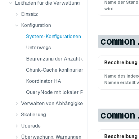
Name der Standa
Leitfaden für die Verwaltung
wird
Einsatz
Konfiguration
System-Konfigurationen
common
Unterwegs
Begrenzung der Anzahl der Sammlungen
Beschreibung
Chunk-Cache konfigurieren
Name des Indexe
Koordinator HA
Namen erstellt 
QueryNode mit lokaler Festplatte
Verwalten von Abhängigkeiten
common
Skalierung
Upgrade
Beschreibung
Überwachung, Warnungen und Protokolle