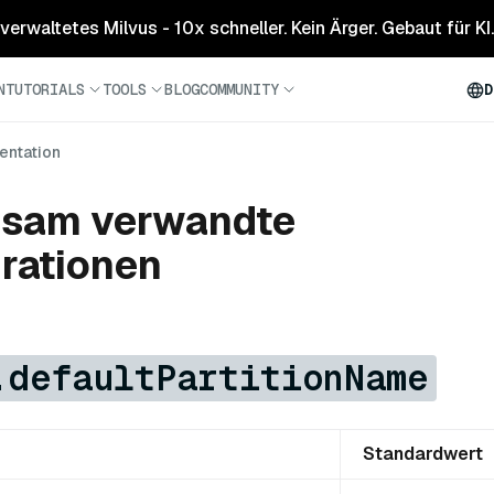
 verwaltetes Milvus - 10x schneller. Kein Ärger. Gebaut für KI.
N
TUTORIALS
TOOLS
BLOG
COMMUNITY
D
ntation
sam verwandte
rationen
.defaultPartitionName
Standardwert