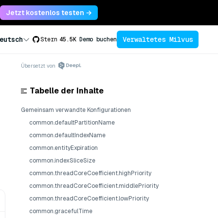
Jetzt kostenlos testen →
Verwaltetes Milvus
eutsch
Stern
45.5K
Demo buchen
Übersetzt von
Tabelle der Inhalte
Gemeinsam verwandte Konfigurationen
common.defaultPartitionName
common.defaultIndexName
common.entityExpiration
common.indexSliceSize
common.threadCoreCoefficient.highPriority
common.threadCoreCoefficient.middlePriority
common.threadCoreCoefficient.lowPriority
common.gracefulTime