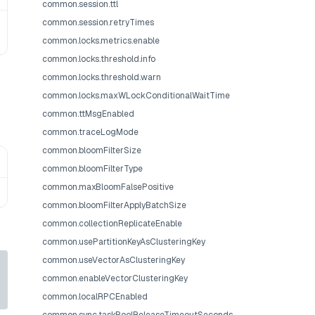
common.session.ttl
common.session.retryTimes
common.locks.metrics.enable
common.locks.threshold.info
common.locks.threshold.warn
common.locks.maxWLockConditionalWaitTime
common.ttMsgEnabled
common.traceLogMode
common.bloomFilterSize
common.bloomFilterType
common.maxBloomFalsePositive
common.bloomFilterApplyBatchSize
common.collectionReplicateEnable
common.usePartitionKeyAsClusteringKey
common.useVectorAsClusteringKey
common.enableVectorClusteringKey
common.localRPCEnabled