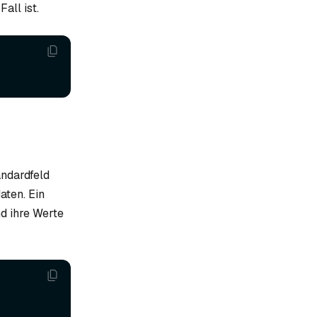
all ist.
andardfeld
ten. Ein
d ihre Werte