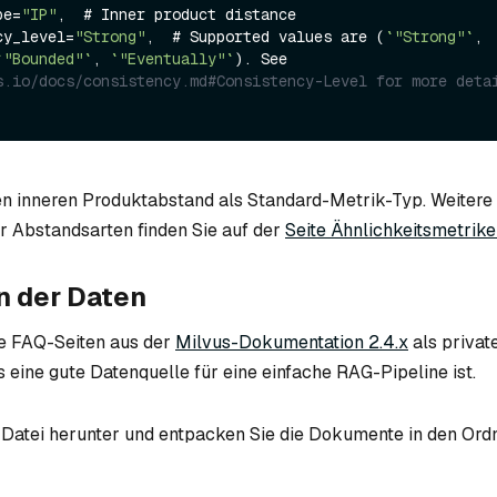
ype=
"IP"
,  # Inner product distance

ency_level=
"Strong"
,  # Supported values are (
`"Strong"`
, 
`"Bounded"`
, 
`"Eventually"`
). See 
s.io/docs/consistency.md#Consistency-Level for more deta
n inneren Produktabstand als Standard-Metrik-Typ. Weitere
r Abstandsarten finden Sie auf der
Seite Ähnlichkeitsmetrik
n der Daten
e FAQ-Seiten aus der
Milvus-Dokumentation 2.4.x
als privat
eine gute Datenquelle für eine einfache RAG-Pipeline ist.
-Datei herunter und entpacken Sie die Dokumente in den Ord