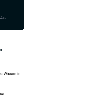
ils.
en
es Wissen in
ner