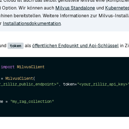
z Cloud ist auch das selbst gehostete Milvus eine (komplizie
) Option. Wir können auch
Milvus Standalone
und
Kubernete
inen bereitstellen. Weitere Informationen zur Milvus-Install
er
Installationsdokumentation
.
und
als
öffentlichen Endpunkt und Api-Schlüssel
in Zi
token
 
import
MilvusClient
 = 
MilvusClient
(

r_zilliz_public_endpoint>"
, token=
"<your_zilliz_api_key>
me = 
"my_rag_collection"