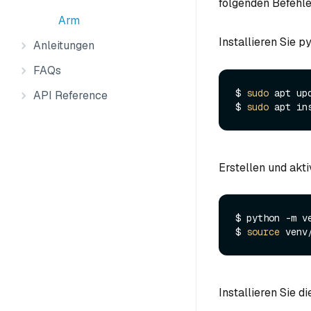
folgenden Befehl
Arm
Installieren Sie 
Anleitungen
FAQs
$ 
sudo
 apt upd
API Reference
$ 
sudo
Erstellen und akt
$ python -m ve
$ 
source
Installieren Sie 