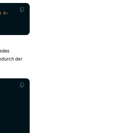
4
.6
-
jedes
wodurch der