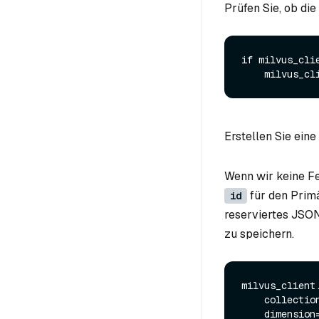
Prüfen Sie, ob die 
if milvus_cli
Erstellen Sie ei
Wenn wir keine Fe
für den Prim
id
reserviertes JSON
zu speichern.
milvus_client.
    collection_name=collection_name,

    dimension