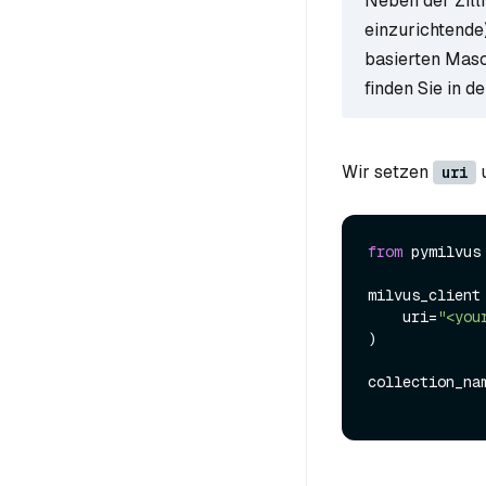
Neben der Zilli
einzurichtende
basierten Masch
finden Sie in d
Wir setzen
uri
from
 pymilvus
milvus_client
    uri=
"<you
)

collection_na