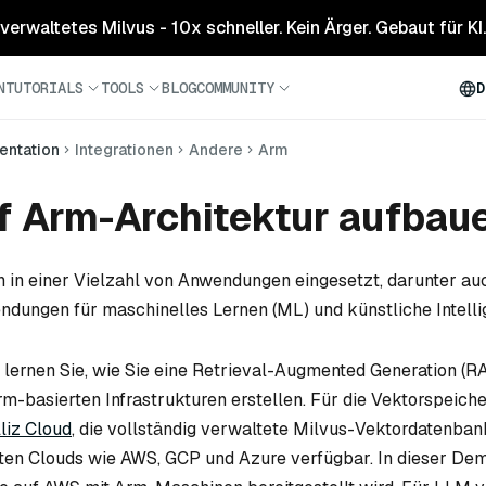
 verwaltetes Milvus - 10x schneller. Kein Ärger. Gebaut für KI.
N
TUTORIALS
TOOLS
BLOG
COMMUNITY
D
ntation
Integrationen
Andere
Arm
f Arm-Architektur aufbau
 in einer Vielzahl von Anwendungen eingesetzt, darunter au
endungen für maschinelles Lernen (ML) und künstliche Intellig
l lernen Sie, wie Sie eine Retrieval-Augmented Generation (R
-basierten Infrastrukturen erstellen. Für die Vektorspeich
lliz Cloud
, die vollständig verwaltete Milvus-Vektordatenbank
gsten Clouds wie AWS, GCP und Azure verfügbar. In dieser D