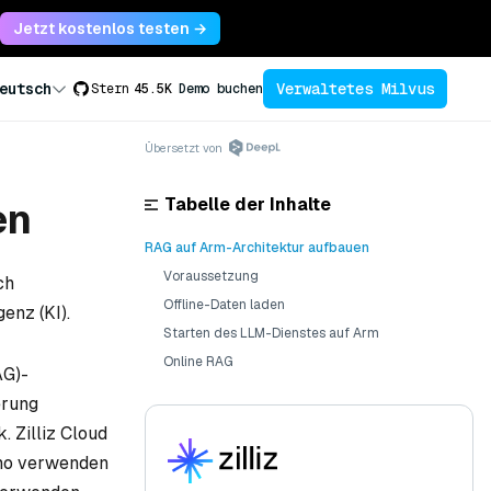
Jetzt kostenlos testen →
Verwaltetes Milvus
eutsch
Stern
45.5K
Demo buchen
Übersetzt von
Tabelle der Inhalte
en
RAG auf Arm-Architektur aufbauen
Voraussetzung
ch
Offline-Daten laden
enz (KI).
Starten des LLM-Dienstes auf Arm
Online RAG
AG)-
erung
. Zilliz Cloud
emo verwenden