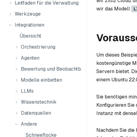
wir Zilliz Cloud,
Leitfaden für die Verwaltung
wir das Modell
L
Werkzeuge
Integrationen
Vorauss
Übersicht
Orchestrierung
Um dieses Beispi
Agenten
kostengünstige M
Bewertung und Beobachtbarkeit
Servern bietet. 
einem Ubuntu 22.
Modelle einbetten
LLMs
Sie benötigen min
Wissenstechnik
Konfigurieren Sie
Datenquellen
Instanz mit dense
Andere
Nachdem Sie die I
Schneeflocke