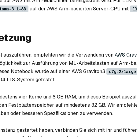
 die auf AWS mit Arm-Maschinen bereitgestellt wird. Für LLM
auf der AWS Arm-basierten Server-CPU mit
lama-3.1-8B
l
etzung
el auszuführen, empfehlen wir die Verwendung von
AWS Grav
öglichkeit zur Ausführung von ML-Arbeitslasten auf Arm-ba
Dieses Notebook wurde auf einer AWS Graviton3
c7g.2xlarge
04 LTS-System getestet.
destens vier Kerne und 8 GB RAM, um dieses Beispiel auszuf
 den Festplattenspeicher auf mindestens 32 GB. Wir empfehle
lben oder besseren Spezifikationen zu verwenden.
nstanz gestartet haben, verbinden Sie sich mit ihr und führen