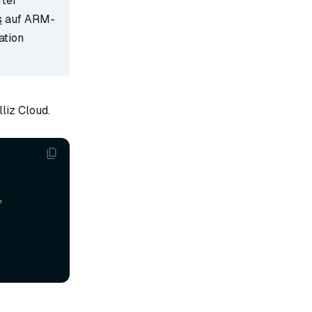
rter
s
auf ARM-
ation
lliz Cloud.
"