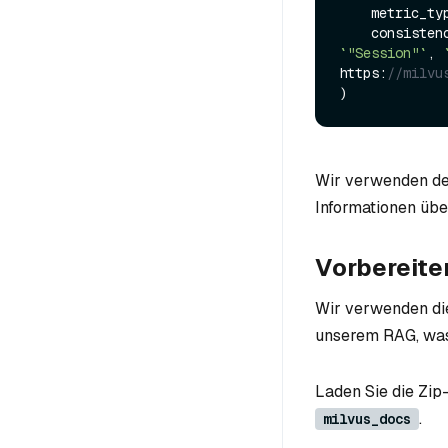
    metric_t
    consist
`"Session"`
, 
https:
//milvu
Wir verwenden de
Informationen übe
Vorbereite
Wir verwenden di
unserem RAG, was 
Laden Sie die Zip
.
milvus_docs