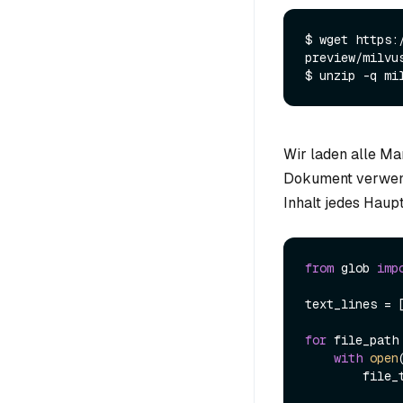
$ wget https:
preview/milvu
$ unzip -q mi
Wir laden alle M
Dokument verwende
Inhalt jedes Haup
from
 glob 
imp
text_lines = [
for
 file_path
with
open
        file_text = file.read()
