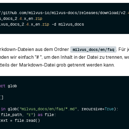
//github.com/milvus-io/milvus-docs/releases/download/v2
.
s_docs_2
.4
.x_en.
zip
lvus_docs_2
.4
.x_en.
zip
arkdown-Dateien aus dem Ordner
. Für 
milvus_docs/en/faq
n wir einfach "# ", um den Inhalt in der Datei zu trennen, 
tteils der Markdown-Datei grob getrennt werden kann.
ort
 glob

]

 
in
 glob(
"milvus_docs/en/faq/*.md"
, recursive=
True
):

(file_path, 
"r"
) 
as
 file:
