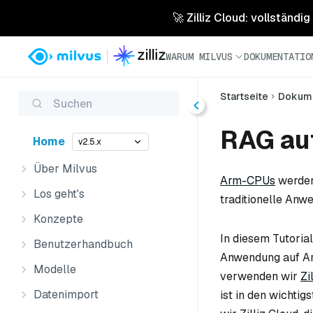
🚀 Zilliz Cloud: vollständig
WARUM MILVUS
DOKUMENTATIO
Startseite
Dokume
Suchen
RAG au
Home
v2.5.x
Über Milvus
Arm-CPUs
werden
Los geht's
traditionelle Anw
Konzepte
In diesem Tutoria
Benutzerhandbuch
Anwendung auf Arm
Modelle
verwenden wir
Zi
Datenimport
ist in den wichti