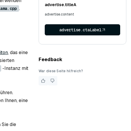
 verwenden
advertise.titleA
.
lama.cpp
advertise.content
advertise.ctaLabel
iton
, das eine
Feedback
sierten
-Instanz mit
War diese Seite hilfreich?
ühren.
n Ihnen, eine
 Sie die