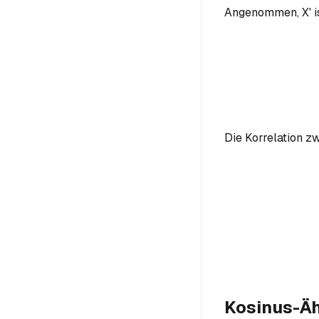
Angenommen, X' is
Die Korrelation z
Kosinus-Äh