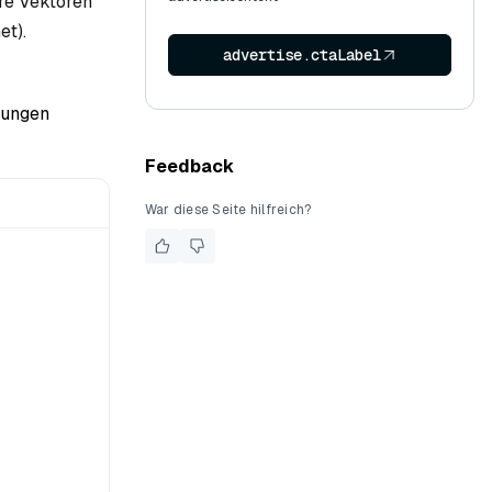
äre Vektoren
et).
advertise.ctaLabel
tungen
Feedback
War diese Seite hilfreich?