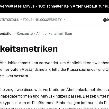
 verwaltetes Milvus - 10x schneller. Kein Ärger. Gebaut für KI.
N
TUTORIALS
TOOLS
BLOG
COMMUNITY
D
ntation
Konzepte
Ähnlichkeitsmetriken
keitsmetriken
 Ähnlichkeitsmetriken verwendet, um Ähnlichkeiten zwischen
einer guten Abstandsmetrik hilft, die Klassifizierungs- und C
h zu verbessern.
lle zeigt, wie diese weit verbreiteten Ähnlichkeitsmetriken z
gabedatenformen und Milvus-Indizes passen. Derzeit unters
entypen, darunter Fließkomma-Einbettungen (oft auch als F