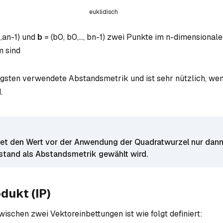
euklidisch
.,
an-1
) und
b
= (
b0
,
b0
,...,
bn-1
) zwei Punkte im n-dimensional
m sind
figsten verwendete Abstandsmetrik und ist sehr nützlich, we
.
et den Wert vor der Anwendung der Quadratwurzel nur dann
stand als Abstandsmetrik gewählt wird.
dukt (IP)
ischen zwei Vektoreinbettungen ist wie folgt definiert: