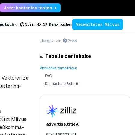
Jetzt kostenlos testen →
Verwaltetes Milvus
eutsch
Stern
45.5K
Demo buchen
Übersetzt von
Tabelle der Inhalte
Ähnlichkeitsmetriken
FAQ
 Vektoren zu
Der nächste Schritt
lustering-
u
tützt Milvus
advertise.titleA
ließkomma-
advertise.content