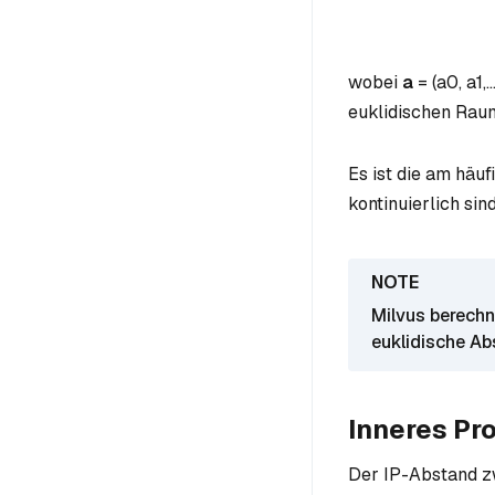
wobei
a
= (
a0
,
a1
,..
euklidischen Rau
Es ist die am häu
kontinuierlich sind
Milvus berechn
euklidische Ab
Inneres Pro
Der IP-Abstand zw