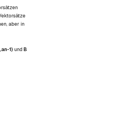
orsätzen
Vektorsätze
hen, aber in
,
an-1
)
und
B