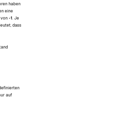
toren haben
en eine
t von
-1
. Je
eutet, dass
tand
definierten
nur auf