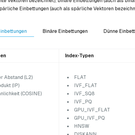
hte Vektoren bezeichnet), binäre Einbettungen (auch als bin
pärliche Einbettungen (auch als spärliche Vektoren bezeichn
inbettungen
Binäre Einbettungen
Dünne Einbet
pen
Index-Typen
er Abstand (L2)
FLAT
dukt (IP)
IVF_FLAT
nlichkeit (COSINE)
IVF_SQ8
IVF_PQ
GPU_IVF_FLAT
GPU_IVF_PQ
HNSW
DISKANN