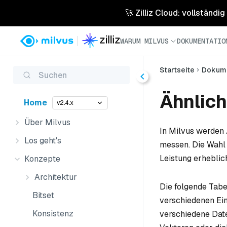
🚀 Zilliz Cloud: vollständig
WARUM MILVUS
DOKUMENTATIO
Startseite
Dokume
Suchen
Ähnlich
Home
v2.4.x
Über Milvus
In Milvus werden
Los geht's
messen. Die Wahl 
Leistung erheblic
Konzepte
Architektur
Die folgende Tabe
Bitset
verschiedenen Ein
Konsistenz
verschiedene Dat