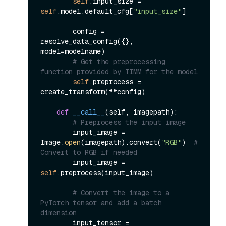
self
.input_size = 
self
.model.default_cfg[
"input_size"
]

        config = 
resolve_data_config({}, 
model=modelname)

# Get the preprocessing 
function provided by TIMM for the model
self
.preprocess = 
create_transform(**config)

def
__call__
(
self, imagepath
):

# Preprocess the input image
        input_image = 
Image.
open
(imagepath).convert(
"RGB"
)  
# 
Convert to RGB if needed
        input_image = 
self
.preprocess(input_image)

# Convert the image to a 
PyTorch tensor and add a batch 
dimension
        input_tensor = 