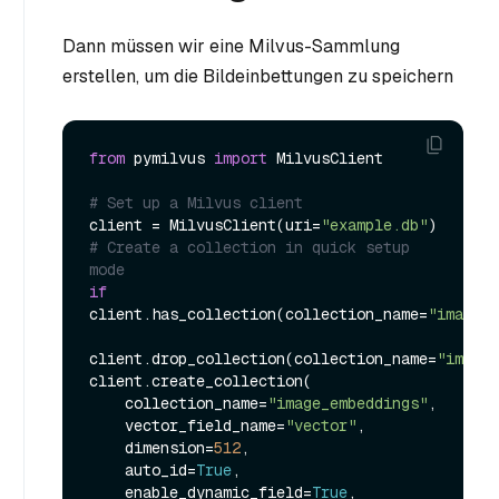
Dann müssen wir eine Milvus-Sammlung
erstellen, um die Bildeinbettungen zu speichern
from
 pymilvus 
import
 MilvusClient

# Set up a Milvus client
client = MilvusClient(uri=
"example.db"
# Create a collection in quick setup 
mode
if
client.has_collection(collection_name=
"image_e
client.drop_collection(collection_name=
"image_
client.create_collection(

    collection_name=
"image_embeddings"
,

    vector_field_name=
"vector"
,

    dimension=
512
,

    auto_id=
True
,

    enable_dynamic_field=
True
,
