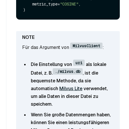
    metric_type=
"COSINE"
,

MilvusClient
Für das Argument von
:
uri
Die Einstellung von
als lokale
./milvus.db
Datei, z. B.
, ist die
bequemste Methode, da sie
automatisch
Milvus Lite
verwendet,
um alle Daten in dieser Datei zu
speichern.
Wenn Sie große Datenmengen haben,
können Sie einen leistungsfähigeren