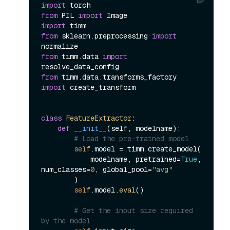
import
from
 PIL 
import
import
from
 sklearn.preprocessing 
import
from
 timm.data 
import
from
 timm.data.transforms_factory 
import
 create_transform

class
FeatureExtractor
:

def
__init__
(
self, modelname
):

# Load the pre-trained model
self
.model = timm.create_model(

            modelname, pretrained=
True
, 
num_classes=
0
, global_pool=
"avg"
        )

self
.model.
eval
()

# Get the input size required 
by the model