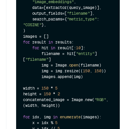
"image_embeddings"
,

    data=[extractor(query_image)],

    output_fields=[
"filename"
],

    search_params={
"metric_type"
: 
"COSINE"
},

)

for
 result 
in
 results:

for
 hit 
in
 result[:
10
]:

        filename = hit[
"entity"
]
[
"filename"
]

        img = Image.
open
(filename)

        img = img.resize((
150
, 
150
))

        images.append(img)

width = 
150
 * 
5
height = 
150
 * 
2
concatenated_image = Image.new(
"RGB"
, 
(width, height))

for
 idx, img 
in
enumerate
(images):

    x = idx % 
5
    y = idx // 
5