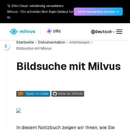
🚀 Zilliz Cloud: vollständig verwaltetes
Milvus - 10x schneller. Kein Ärger. Gebaut für
Jetzt kostenlos testen →
KI.
Deutsch
Startseite
Dokumentation
Anleitungen
Bildsuche mit Milvus
Bildsuche mit Milvus
In diesem Notizbuch zeigen wir Ihnen, wie Sie