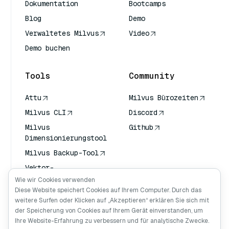
Dokumentation
Bootcamps
Blog
Demo
Verwaltetes Milvus
Video
Demo buchen
Tools
Community
Attu
Milvus Bürozeiten
Milvus CLI
Discord
Milvus
Github
Dimensionierungstool
Milvus Backup-Tool
Vektor-
Transportdienst
Wie wir Cookies verwenden
(VTS)
Diese Website speichert Cookies auf Ihrem Computer. Durch das
weitere Surfen oder Klicken auf „Akzeptieren“ erklären Sie sich mit
Deep Searcher
der Speicherung von Cookies auf Ihrem Gerät einverstanden, um
Claude Kontext
Ihre Website-Erfahrung zu verbessern und für analytische Zwecke.