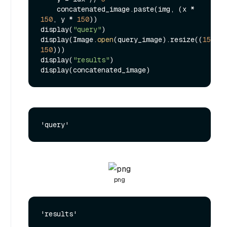
    concatenated_image.paste(img, (x * 
150
, y * 
150
))

display(
"query"
)

display(Image.
open
(query_image).resize((
150
, 
150
)))

display(
"results"
)

png