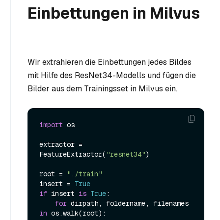
Einbettungen in Milvus
Wir extrahieren die Einbettungen jedes Bildes
mit Hilfe des ResNet34-Modells und fügen die
Bilder aus dem Trainingsset in Milvus ein.
import
 os

extractor = 
FeatureExtractor(
"resnet34"
)

root = 
"./train"
insert = 
True
if
 insert 
is
True
:

for
 dirpath, foldername, filenames 
in
 os.walk(root):
