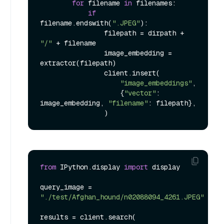
for
 filename 
in
 filenames:

if
filename.endswith(
".JPEG"
):

                filepath = dirpath + 
"/"
 + filename

                image_embedding = 
extractor(filepath)

                client.insert(

"image_embeddings"
,

                    {
"vector"
: 
image_embedding, 
"filename"
: filepath},

from
 IPython.display 
import
 display

query_image = 
"./test/Afghan_hound/n02088094_4261.JPEG"
results = client.search(
