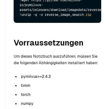
!wget https://github.com/milvus-
io/pymilvus-
assets/releases/download/imagedata/reverse_ima
!unzip -q -o reverse_image_search.
zip
Vorraussetzungen
Um dieses Notizbuch auszuführen, müssen Sie
die folgenden Abhängigkeiten installiert haben:
pymilvus>=2.4.2
timm
torch
numpy