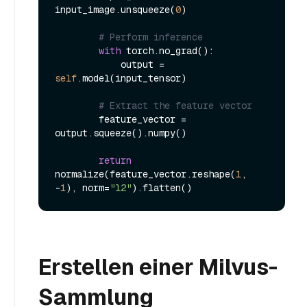
input_image.unsqueeze(
0
)

# Perform inference
with
 torch.no_grad():

            output = 
self
.model(input_tensor)

# Extract the feature vector
        feature_vector = 
output.squeeze().numpy()

return
normalize(feature_vector.reshape(
1
, 
-
1
), norm=
"l2"
Erstellen einer Milvus-
Sammlung