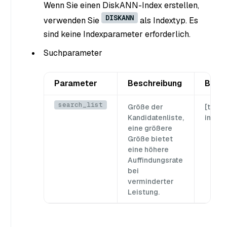
Wenn Sie einen DiskANN-Index erstellen,
DISKANN
verwenden Sie
als Indextyp. Es
sind keine Indexparameter erforderlich.
Suchparameter
Parameter
Beschreibung
Berei
search_list
Größe der
[topk,
Kandidatenliste,
int32
eine größere
Größe bietet
eine höhere
Auffindungsrate
bei
verminderter
Leistung.