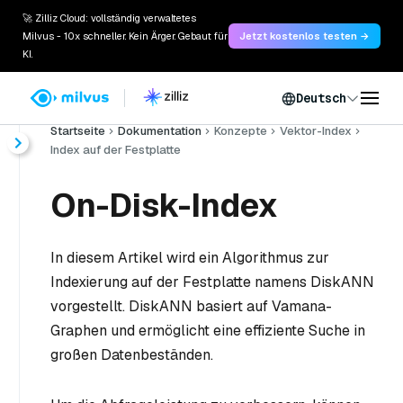
🚀 Zilliz Cloud: vollständig verwaltetes
Milvus - 10x schneller. Kein Ärger. Gebaut für
Jetzt kostenlos testen →
KI.
Deutsch
Startseite
Dokumentation
Konzepte
Vektor-Index
Index auf der Festplatte
On-Disk-Index
In diesem Artikel wird ein Algorithmus zur
Indexierung auf der Festplatte namens DiskANN
vorgestellt. DiskANN basiert auf Vamana-
Graphen und ermöglicht eine effiziente Suche in
großen Datenbeständen.