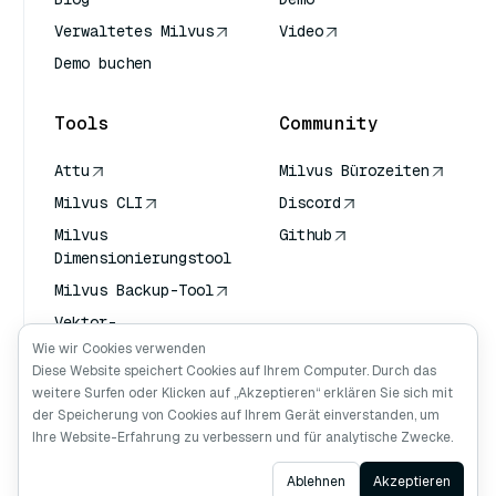
Verwaltetes Milvus
Video
Demo buchen
Tools
Community
Attu
Milvus Bürozeiten
Milvus CLI
Discord
Milvus
Github
Dimensionierungstool
Milvus Backup-Tool
Vektor-
Transportdienst
Wie wir Cookies verwenden
(VTS)
Diese Website speichert Cookies auf Ihrem Computer. Durch das
weitere Surfen oder Klicken auf „Akzeptieren“ erklären Sie sich mit
Deep Searcher
der Speicherung von Cookies auf Ihrem Gerät einverstanden, um
Claude Kontext
Ihre Website-Erfahrung zu verbessern und für analytische Zwecke.
Ask AI
Ablehnen
Akzeptieren