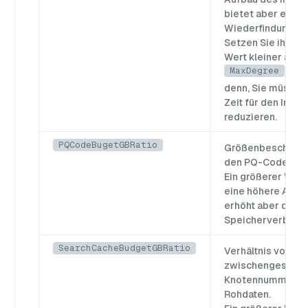
bietet aber eine 
Wiederfindungsra
Setzen Sie ihn au
Wert kleiner als
MaxDegree
, es 
denn, Sie müssen
Zeit für den Inde
reduzieren.
PQCodeBugetGBRatio
Größenbeschränk
den PQ-Code.
Ein größerer Wert
eine höhere Abruf
erhöht aber den
Speicherverbrauc
SearchCacheBudgetGBRatio
Verhältnis von
zwischengespeic
Knotennummern 
Rohdaten.