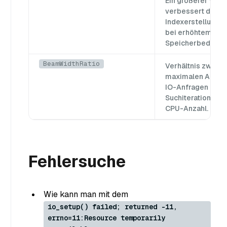
Ein größerer Wert
verbessert die
Indexerstellungsl
bei erhöhtem
Speicherbedarf.
BeamWidthRatio
Verhältnis zwisch
maximalen Anzahl
IO-Anfragen pro
Suchiteration und
CPU-Anzahl.
Fehlersuche
Wie kann man mit dem
io_setup() failed; returned -11,
errno=11:Resource temporarily