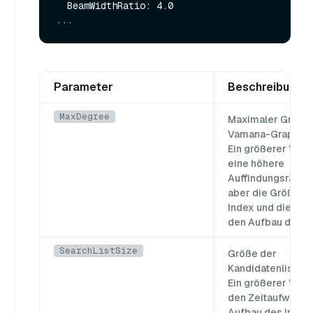
  BeamWidthRatio: 4.0

Parameter
Beschreibung
MaxDegree
Maximaler Grad d
Vamana-Graphen.
Ein größerer Wert
eine höhere
Auffindungsrate, 
aber die Größe d
Index und die Zeit
den Aufbau des I
SearchListSize
Größe der
Kandidatenliste.
Ein größerer Wert
den Zeitaufwand 
Aufbau des Index