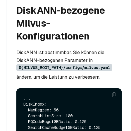
DiskANN-bezogene
Milvus-
Konfigurationen
DiskANN ist abstimmbar. Sie können die
DiskANN-bezogenen Parameter in
${MILVUS_ROOT_PATH}/configs/milvus.yaml
ändern, um die Leistung zu verbessern.
...

DiskIndex:

  MaxDegree: 56

  SearchListSize: 100

  PQCodeBugetGBRatio: 0.125

  SearchCacheBudgetGBRatio: 0.125
