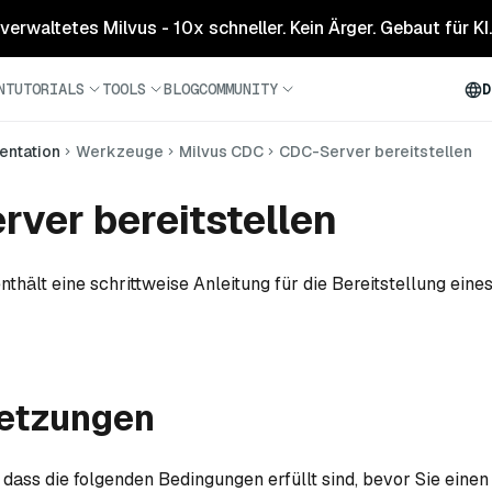
 verwaltetes Milvus - 10x schneller. Kein Ärger. Gebaut für KI.
N
TUTORIALS
TOOLS
BLOG
COMMUNITY
D
ntation
Werkzeuge
Milvus CDC
CDC-Server bereitstellen
ver bereitstellen
nthält eine schrittweise Anleitung für die Bereitstellung eine
etzungen
r, dass die folgenden Bedingungen erfüllt sind, bevor Sie ein