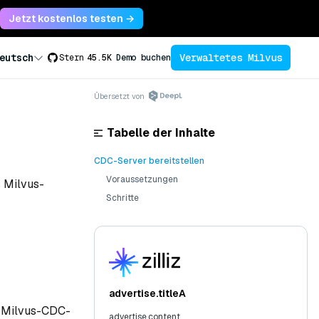
Jetzt kostenlos testen →
Verwaltetes Milvus
eutsch
Stern
45.5K
Demo buchen
Übersetzt von
Tabelle der Inhalte
CDC-Server bereitstellen
Voraussetzungen
s Milvus-
Schritte
advertise.titleA
en Milvus-CDC-
advertise.content