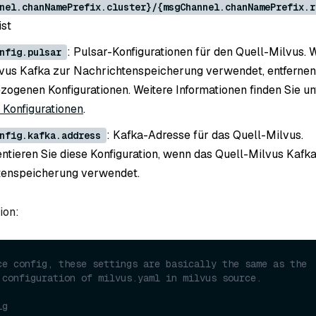
nel.chanNamePrefix.cluster}/{msgChannel.chanNamePrefix.r
ist
: Pulsar-Konfigurationen für den Quell-Milvus.
nfig.pulsar
vus Kafka zur Nachrichtenspeicherung verwendet, entfernen 
zogenen Konfigurationen. Weitere Informationen finden Sie u
Konfigurationen
.
: Kafka-Adresse für das Quell-Milvus.
nfig.kafka.address
ieren Sie diese Konfiguration, wenn das Quell-Milvus Kafka 
tenspeicherung verwendet.
ion:
ce config, these settings are basically the same as the 
 configuration of milvus.yaml in milvus source.
ig