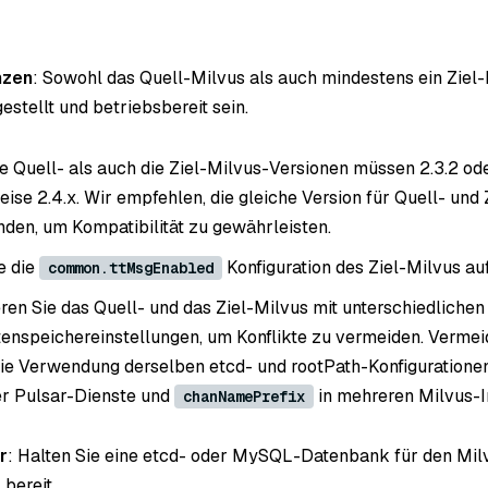
:
nzen
: Sowohl das Quell-Milvus als auch mindestens ein Ziel
gestellt und betriebsbereit sein.
e Quell- als auch die Ziel-Milvus-Versionen müssen 2.3.2 ode
ise 2.4.x. Wir empfehlen, die gleiche Version für Quell- und 
den, um Kompatibilität zu gewährleisten.
e die
Konfiguration des Ziel-Milvus au
common.ttMsgEnabled
eren Sie das Quell- und das Ziel-Milvus mit unterschiedliche
enspeichereinstellungen, um Konflikte zu vermeiden. Verme
die Verwendung derselben etcd- und rootPath-Konfiguratione
er Pulsar-Dienste und
in mehreren Milvus-I
chanNamePrefix
r
: Halten Sie eine etcd- oder MySQL-Datenbank für den Mi
bereit.