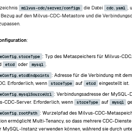
rzeichnis
die Datei
, 
milvus-cdc/server/configs
cdc.yaml
n Bezug auf den Milvus-CDC-Metastore und die Verbindungsd
zupassen.
nfiguration
:
: Typ des Metaspeichers für Milvus-CDC
eConfig.storeType
nd
oder
.
etcd
mysql
: Adresse für die Verbindung mit dem
eConfig.etcdEndpoints
C. Erforderlich, wenn
auf
eingestellt ist.
storeType
etcd
: Verbindungsadresse der MySQL-D
eConfig.mysqlSourceUrl
s-CDC-Server. Erforderlich, wenn
auf
ge
storeType
mysql
: Wurzelpfad des Milvus-CDC-Metaspeich
eConfig.rootPath
tion ermöglicht Multi-Tenancy, so dass mehrere CDC-Dienste
r MySQL-Instanz verwenden können, während sie durch unte