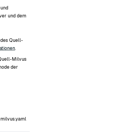
 und
ver und dem
 des Quell-
ationen
.
 Quell-Milvus
thode der
 milvus.yaml