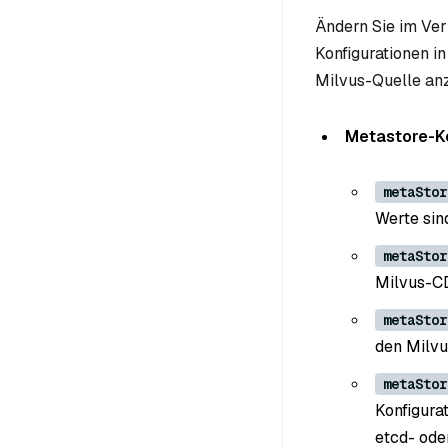
Ändern Sie im Ve
Konfigurationen i
Milvus-Quelle an
Metastore-Ko
metaStor
Werte si
metaStor
Milvus-CD
metaStor
den Milvu
metaStor
Konfigura
etcd- ode