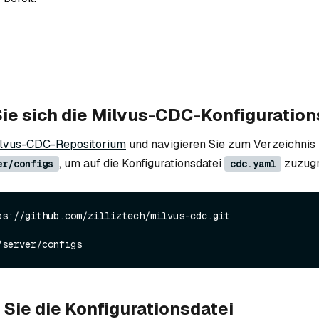
ie sich die Milvus-CDC-Konfiguration
lvus-CDC-Repositorium
und navigieren Sie zum Verzeichnis
, um auf die Konfigurationsdatei
zuzugr
er/configs
cdc.yaml
ps://github.com/zilliztech/milvus-cdc.git

 Sie die Konfigurationsdatei