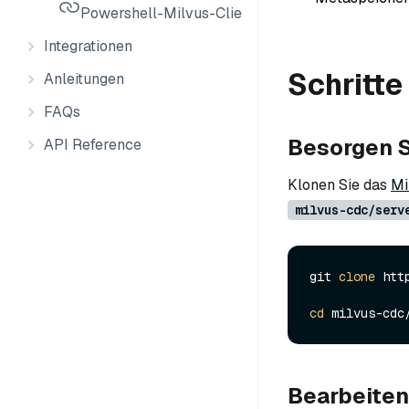
Powershell-Milvus-Client
Integrationen
Schritte
Anleitungen
FAQs
Besorgen S
API Reference
Klonen Sie das
Mi
milvus-cdc/serv
git 
clone
 htt
cd
Bearbeiten