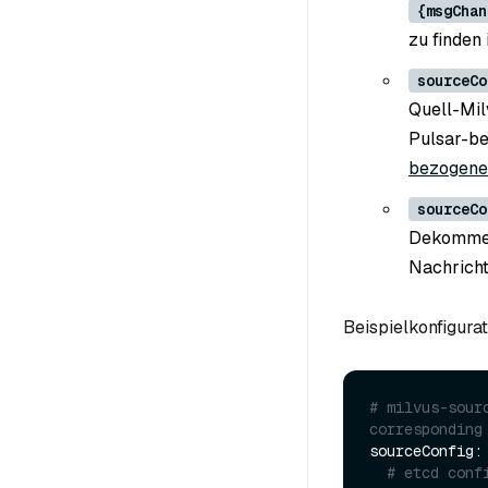
{msgChan
zu finden 
sourceCo
Quell-Mil
Pulsar-be
bezogene 
sourceCo
Dekomment
Nachrich
Beispielkonfigurat
# milvus-sour
corresponding
sourceConfig:

# etcd conf