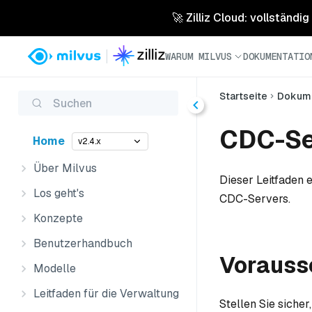
🚀 Zilliz Cloud: vollständig
WARUM MILVUS
DOKUMENTATIO
Startseite
Dokume
Suchen
CDC-Ser
Home
v2.4.x
Über Milvus
Dieser Leitfaden e
Los geht's
CDC-Servers.
Konzepte
Benutzerhandbuch
Vorauss
Modelle
Leitfaden für die Verwaltung
Stellen Sie siche