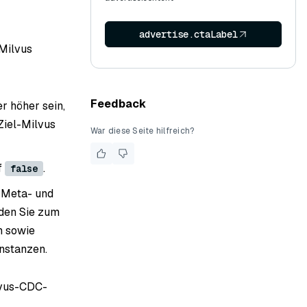
advertise.ctaLabel
-Milvus
Feedback
r höher sein,
Ziel-Milvus
War diese Seite hilfreich?
f
.
false
n Meta- und
iden Sie zum
n sowie
nstanzen.
lvus-CDC-