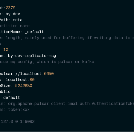
ost:
2379
artition name
er length, mainly used for buffering if writing data to 
w.
: 
10
urce mq config, which is pulsar or kafka
: pulsar://localhost:
6650
ess: localhost:
80
geSize: 
5242880
in: org.apache.pulsar.client.impl.auth.AuthenticationTok
ms: token:xxx
 127.0.0.1:9092