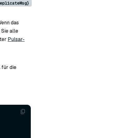
eplicateMsg}
 Wenn das
Sie alle
nter
Pulsar-
für die