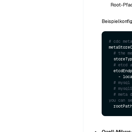
Root-Pfad
Beispielkonfig
# cdc met
metaStoreC
# the m
  storeType: etcd

# etcd 
  etcdEndpoints:

    - l
# mysql
# mysql
# meta 
you can s
Quell-Milvus-