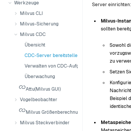
Werkzeuge
Server einrichten
Milvus CLI
Milvus-Insta
Milvus-Sicherung
sollten bereit
Milvus CDC
Übersicht
Sowohl di
vorzugswe
CDC-Server bereitstellen
zu verwen
Verwalten von CDC-Aufgaben
Setzen Si
Überwachung
Konfiguri
Attu(Milvus GUI)
Nachricht
Beispiel 
Vogelbeobachter
identisch
Milvus Größenberechnungs-Tool
Metaspeiche
Milvus Steckverbinder
Metaspeicher 