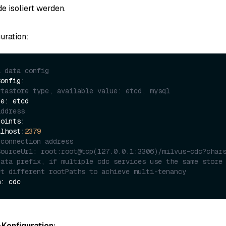
e isoliert werden.
uration:
a data config
onfig:

etastore type, available value: etcd, mysql
address
ocalhost:
2379
 connection address
SourceUrl: root:root@tcp(127.0.0.1:3306)/milvus-cdc?char
data prefix, if multiple cdc services use the same store 
et different rootPaths to achieve multi-tenancy
Konfiguration: