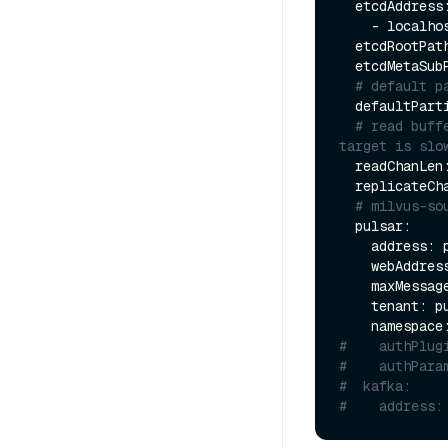
  etcdAddress:

    - localh
  etcdRootPath: by-dev

  etcdMetaSubPath: meta

# default p
  defaultPartitionName: _default

# read buff
target is slo
  readChanLen
  replicateChan: by-dev-replicate-msg

# milvus-so
  pulsar:

    address
    webAddr
    maxMessa
    tenant: public

#    authPlug
#    authPara
#  kafka:
#    address: