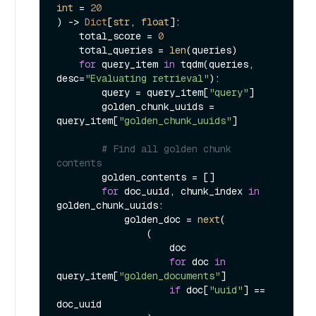
int
 = 
20
) -> 
Dict
[
str
, 
float
]:

    total_score = 
0
    total_queries = 
len
(queries)

for
 query_item 
in
 tqdm(queries, 
desc=
"Evaluating retrieval"
):

        query = query_item[
"query"
]

        golden_chunk_uuids = 
query_item[
"golden_chunk_uuids"
]

# Find all golden chunk 
contents
        golden_contents = []

for
 doc_uuid, chunk_index 
in
golden_chunk_uuids:

            golden_doc = 
next
(

                (

                    doc

for
 doc 
in
query_item[
"golden_documents"
]

if
 doc[
"uuid"
] == 
doc_uuid
