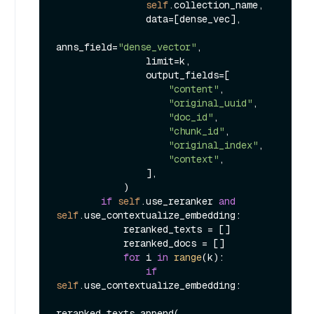
self
.collection_name,

                data=[dense_vec],

anns_field=
"dense_vector"
,

                limit=k,

                output_fields=[

"content"
,

"original_uuid"
,

"doc_id"
,

"chunk_id"
,

"original_index"
,

"context"
,

                ],

            )

if
self
.use_reranker 
and
self
.use_contextualize_embedding:

            reranked_texts = []

            reranked_docs = []

for
 i 
in
range
(k):

if
self
.use_contextualize_embedding:

reranked_texts.append(
