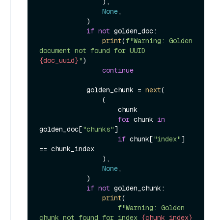
                ),

None
,

            )

if
not
 golden_doc:

print
(
f"Warning: Golden 
document not found for UUID 
{doc_uuid}
"
)

continue
            golden_chunk = 
next
(

                (

                    chunk

for
 chunk 
in
golden_doc[
"chunks"
]

if
 chunk[
"index"
] 
== chunk_index

                ),

None
,

            )

if
not
 golden_chunk:

print
(

f"Warning: Golden 
chunk not found for index 
{chunk_index}