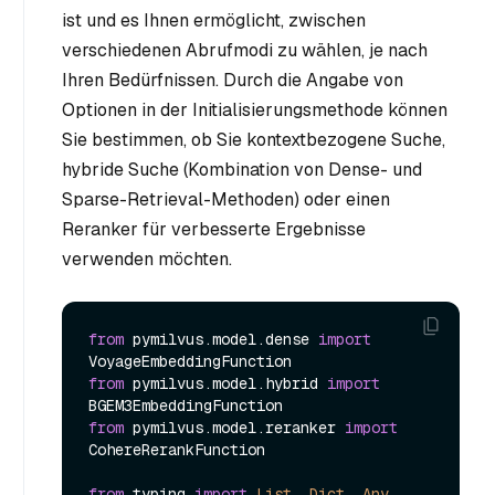
ist und es Ihnen ermöglicht, zwischen
verschiedenen Abrufmodi zu wählen, je nach
Ihren Bedürfnissen. Durch die Angabe von
Optionen in der Initialisierungsmethode können
Sie bestimmen, ob Sie kontextbezogene Suche,
hybride Suche (Kombination von Dense- und
Sparse-Retrieval-Methoden) oder einen
Reranker für verbesserte Ergebnisse
verwenden möchten.
from
 pymilvus.model.dense 
import
from
 pymilvus.model.hybrid 
import
from
 pymilvus.model.reranker 
import
CohereRerankFunction

from
 typing 
import
List
, 
Dict
, 
Any