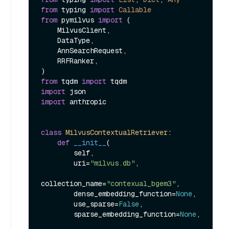
from
 typing 
import
Callable
from
 pymilvus 
import
 (

    MilvusClient,

    DataType,

    AnnSearchRequest,

    RRFRanker,

from
 tqdm 
import
import
import
 anthropic

class
MilvusContextualRetriever
:

def
__init__
(
        self,

        uri=
"milvus.db"
,

collection_name=
"contexual_bgem3"
,

        dense_embedding_function=
None
,

        use_sparse=
False
,

        sparse_embedding_function=
None
,
