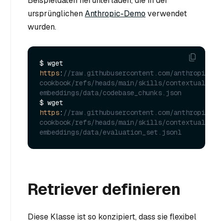
Beispieldaten herunterladen, die in der
ursprünglichen
Anthropic-Demo
verwendet
wurden.
$ wget 
https
:
//raw.githubusercontent.com/anthropics/a
cookbook/refs/heads/main/skills/contextual-
embeddings/data/codebase_chunks.json
$ wget 
https
:
//raw.githubusercontent.com/anthropics/a
cookbook/refs/heads/main/skills/contextual-
embeddings/data/evaluation_set.jsonl
Retriever definieren
Diese Klasse ist so konzipiert, dass sie flexibel