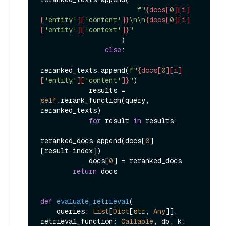
f"
{docs[
0
][i]
[
'entity'
][
'content'
]}
\n\n
{docs[
0
][i]
[
'entity'
][
'context'
]}
"
                    )

else
:

reranked_texts.append(
f"
{docs[
0
][i]
[
'entity'
][
'content'
]}
"
)

            results = 
self
.rerank_function(query, 
reranked_texts)

for
 result 
in
 results:

reranked_docs.append(docs[
0
]
[result.index])

            docs[
0
] = reranked_docs

return
 docs

def
evaluate_retrieval
(
    queries: 
List
[
Dict
[
str
, 
Any
]], 
retrieval_function: 
Callable
, db, k: 