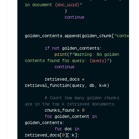
in document 
{doc_uuid}
"
                )

continue
golden_contents.append(golden_chunk[
"content"
]
if
not
 golden_contents:

print
(
f"Warning: No golden 
contents found for query: 
{query}
"
)

continue
        retrieved_docs = 
retrieval_function(query, db, k=k)

# Count how many golden chunks 
are in the top k retrieved documents
        chunks_found = 
0
for
 golden_content 
in
golden_contents:

for
 doc 
in
retrieved_docs[
0
][:k]:
