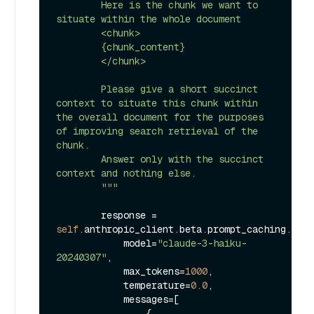
        Here is the chunk we want to 
situate within the whole document

        <chunk>

        {chunk_content}

        </chunk>

        Please give a short succinct 
context to situate this chunk within 
the overall document for the purposes 
of improving search retrieval of the 
chunk.

        Answer only with the succinct 
context and nothing else.

        """
        response = 
self
.anthropic_client.beta.prompt_caching.mess
            model=
"claude-3-haiku-
20240307"
,

            max_tokens=
1000
,

            temperature=
0.0
,

            messages=[

                {
