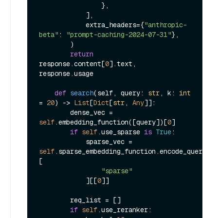
                },

            ],

            extra_headers={
"anthropic-
beta"
: 
"prompt-caching-2024-07-31"
},

        )

return
response.content[
0
].text, 
response.usage

def
search
(
self, query: 
str
, k: 
int
= 
20
) -> 
List
[
Dict
[
str
, 
Any
]]:

        dense_vec = 
self
.embedding_function([query])[
0
]

if
self
.use_sparse 
is
True
:

            sparse_vec = 
self
.sparse_embedding_function.encode_queries(
[

"sparse"
            ][[
0
]]

        req_list = []

if
self
.use_reranker:
