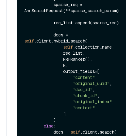
            sparse_req = 
AnnSearchRequest(**sparse_search_param)

            req_list.append(sparse_req)

            docs = 
self
.client.hybrid_search(

self
.collection_name,

                req_list,

                RRFRanker(),

                k,

                output_fields=[

"content"
,

"original_uuid"
,

"doc_id"
,

"chunk_id"
,

"original_index"
,

"context"
,

                ],

            )

else
:

            docs = 
self
.client.search(
