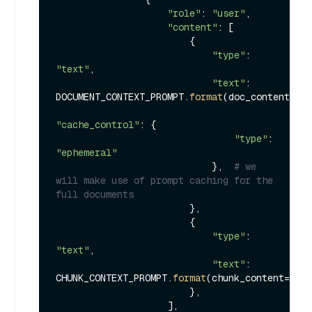
"role"
: 
"user"
,

"content"
: [

                        {

"type"
: 
"text"
,

"text"
: 
DOCUMENT_CONTEXT_PROMPT.
format
(doc_content=doc
"cache_control"
: {

"type"
: 
"ephemeral"
                            },  
# we 
will make use of prompt caching for the 
full documents
                        },

                        {

"type"
: 
"text"
,

"text"
: 
CHUNK_CONTEXT_PROMPT.
format
(chunk_content=chun
                        },

                    ],
