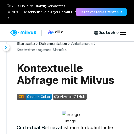
🚀 Zilliz Cloud: vollständig verwaltetes
Milvus - 10x schneller. Kein Ärger. Gebaut für
Jetzt kostenlos testen →
KI.
Deutsch
Startseite
Dokumentation
Anleitungen
Kontextbezogenes Abrufen
Kontextuelle
Abfrage mit Milvus
image
Contextual Retrieval
ist eine fortschrittliche