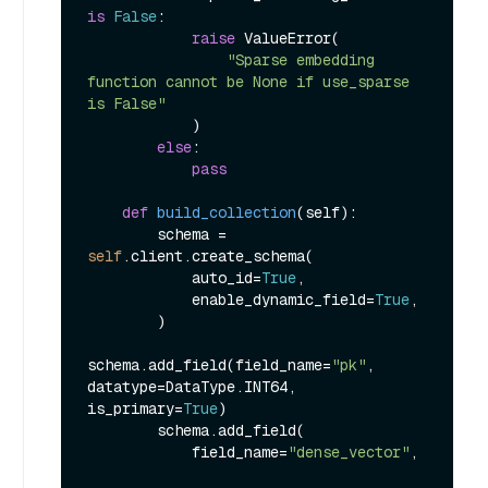
is
False
:

raise
 ValueError(

"Sparse embedding 
function cannot be None if use_sparse 
is False"
            )

else
:

pass
def
build_collection
(
self
):

        schema = 
self
.client.create_schema(

            auto_id=
True
,

            enable_dynamic_field=
True
,

        )

schema.add_field(field_name=
"pk"
, 
datatype=DataType.INT64, 
is_primary=
True
)

        schema.add_field(

            field_name=
"dense_vector"
,
