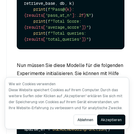
retrieve_base, db, k)

print
(
f"Pass@
{k}
: 
{results[
'pass_at_n'
]:
.2
f}
%"
)

print
(
f"Total Score: 
{results[
'average_score'
]}
"
)

print
(
f"Total queries: 
{results[
'total_queries'
]}
"
Nun müssen Sie diese Modelle für die folgenden
Experimente initialisieren. Sie können mit Hilfe
der PyMilvus-Modellbibliothek leicht zu
Wie wir Cookies verwenden
anderen Modellen wechseln.
Diese Website speichert Cookies auf Ihrem Computer. Durch das
weitere Surfen oder Klicken auf „Akzeptieren“ erklären Sie sich mit
der Speicherung von Cookies auf Ihrem Gerät einverstanden, um
Ihre Website-Erfahrung zu verbessern und für analytische Zwecke.
dense_ef = 
VoyageEmbeddingFunction
(api_key=
"your-
Ask AI
Ablehnen
Akzeptieren
voyage-api-key"
, model_name=
"voyage-2"
)

sparse_ef = 
BGEM3EmbeddingFunction
()
