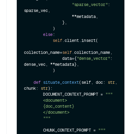
"sparse_vector"
: 
sparse_vec,

                    **metadata,

                },

            )

else
:

self
.client.insert(

collection_name=
self
.collection_name,

                data={
"dense_vector"
: 
dense_vec, **metadata},

            )

def
situate_context
(
self, doc: 
str
, 
chunk: 
str
):

        DOCUMENT_CONTEXT_PROMPT = 
"""

        <document>

        {doc_content}

        </document>

        """
        CHUNK_CONTEXT_PROMPT = 
"""
