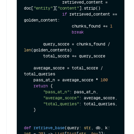
                retrieved_content = 
doc[
"entity"
][
"content"
].strip()

if
 retrieved_content == 
golden_content:

                    chunks_found += 
1
break
        query_score = chunks_found / 
len
(golden_contents)

        total_score += query_score

    average_score = total_score / 
total_queries

    pass_at_n = average_score * 
100
return
 {

"pass_at_n"
: pass_at_n,

"average_score"
: average_score,

"total_queries"
: total_queries,

    }

def
retrieve_base
(
query: 
str
, db, k: 
int
 = 
20
) -> 
List
[
Dict
[
str
, 
Any
]]:
