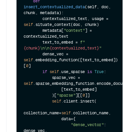
def
insert_contextualized_data
(
self, doc, 
chunk, metadata
):

        contextualized_text, usage = 
self
.situate_context(doc, chunk)

        metadata[
"context"
] = 
contextualized_text

        text_to_embed = 
f"
{chunk}
\n\n
{contextualized_text}
"
        dense_vec = 
self
.embedding_function([text_to_embed])
[
0
]

if
self
.use_sparse 
is
True
:

            sparse_vec = 
self
.sparse_embedding_function.encode_document
                [text_to_embed]

            )[
"sparse"
][[
0
]]

self
.client.insert(

collection_name=
self
.collection_name,

                data={

"dense_vector"
: 
dense_vec,
