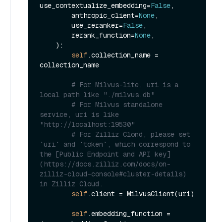
use_contextualize_embedding=
False
,

        anthropic_client=
None
,

        use_reranker=
False
,

        rerank_function=
None
,

):

self
.collection_name = 
collection_name

# For Milvus-lite, uri is a 
local path like "./milvus.db"
# For Milvus standalone 
service, uri is like 
"http://localhost:19530"
# For Zilliz Clond, please set 
`uri` and `token`, which correspond to 
the [Public Endpoint and API key]
(https://docs.zilliz.com/docs/on-
zilliz-cloud-console#cluster-details) 
in Zilliz Cloud.
self
.client = MilvusClient(uri)

self
.embedding_function = 