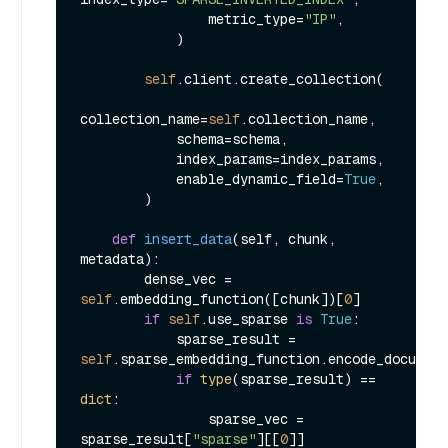
                metric_type=
"IP"
,

            )

self
.client.create_collection(

collection_name=
self
.collection_name,

            schema=schema,

            index_params=index_params,

            enable_dynamic_field=
True
,

        )

def
insert_data
(
self, chunk, 
metadata
):

        dense_vec = 
self
.embedding_function([chunk])[
0
]

if
self
.use_sparse 
is
True
:

            sparse_result = 
self
.sparse_embedding_function.encode_document
if
type
(sparse_result) == 
dict
:

                sparse_vec = 
sparse_result[
"sparse"
][[
0
]]
