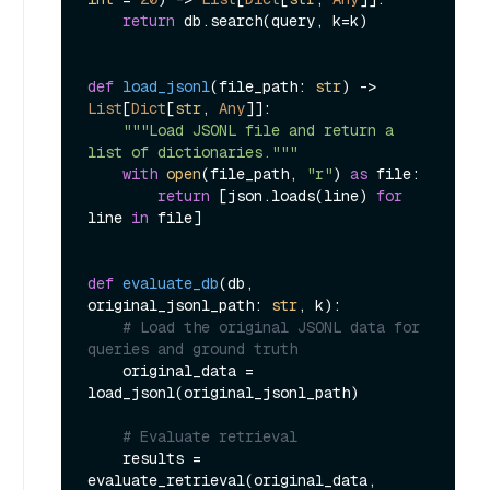
return
 db.search(query, k=k)

def
load_jsonl
(
file_path: 
str
) -> 
List
[
Dict
[
str
, 
Any
]]:

"""Load JSONL file and return a 
list of dictionaries."""
with
open
(file_path, 
"r"
) 
as
 file:

return
 [json.loads(line) 
for
line 
in
 file]

def
evaluate_db
(
db, 
original_jsonl_path: 
str
, k
):

# Load the original JSONL data for 
queries and ground truth
    original_data = 
load_jsonl(original_jsonl_path)

# Evaluate retrieval
    results = 
evaluate_retrieval(original_data, 