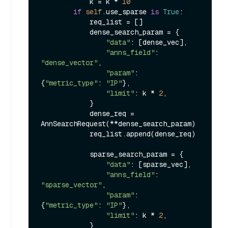
            k = k * 
10
if
self
.use_sparse 
is
True
:

            req_list = []

            dense_search_param = {

"data"
: [dense_vec],

"anns_field"
: 
"dense_vector"
,

"param"
: 
{
"metric_type"
: 
"IP"
},

"limit"
: k * 
2
,

            }

            dense_req = 
AnnSearchRequest(**dense_search_param)

            req_list.append(dense_req)

            sparse_search_param = {

"data"
: [sparse_vec],

"anns_field"
: 
"sparse_vector"
,

"param"
: 
{
"metric_type"
: 
"IP"
},

"limit"
: k * 
2
,

            }
