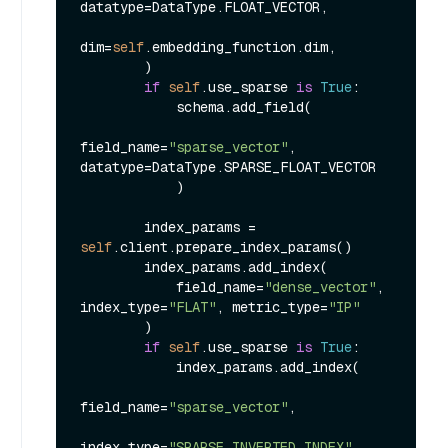
datatype=DataType.FLOAT_VECTOR,

dim=
self
.embedding_function.dim,

        )

if
self
.use_sparse 
is
True
:

            schema.add_field(

field_name=
"sparse_vector"
, 
datatype=DataType.SPARSE_FLOAT_VECTOR

            )

        index_params = 
self
.client.prepare_index_params()

        index_params.add_index(

            field_name=
"dense_vector"
, 
index_type=
"FLAT"
, metric_type=
"IP"
        )

if
self
.use_sparse 
is
True
:

            index_params.add_index(

field_name=
"sparse_vector"
,

index_type=
"SPARSE_INVERTED_INDEX"
,
