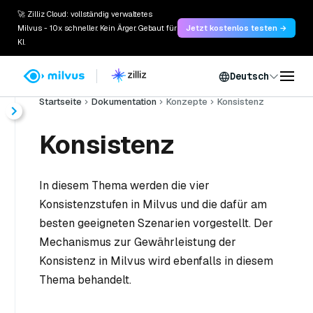
🚀 Zilliz Cloud: vollständig verwaltetes
Milvus - 10x schneller. Kein Ärger. Gebaut für
Jetzt kostenlos testen →
KI.
Deutsch
Startseite
Dokumentation
Konzepte
Konsistenz
Konsistenz
In diesem Thema werden die vier
Konsistenzstufen in Milvus und die dafür am
besten geeigneten Szenarien vorgestellt. Der
Mechanismus zur Gewährleistung der
Konsistenz in Milvus wird ebenfalls in diesem
Thema behandelt.