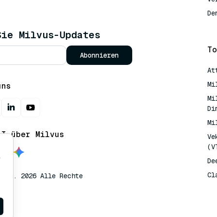
De
Sie Milvus-Updates
To
Abonnieren
At
Mi
uns
Mi
Di
Mi
AI über Milvus
Ve
(V
e
De
Cl
lvus. 2026 Alle Rechte