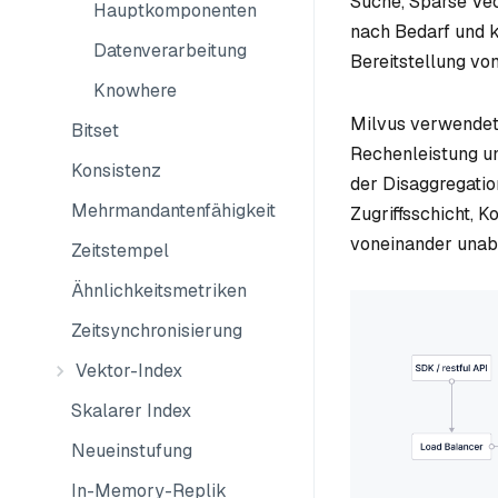
Suche, Sparse Vec
Hauptkomponenten
nach Bedarf und k
Datenverarbeitung
Bereitstellung von
Knowhere
Milvus verwendet 
Bitset
Rechenleistung un
Konsistenz
der Disaggregati
Mehrmandantenfähigkeit
Zugriffsschicht, K
voneinander unabh
Zeitstempel
Ähnlichkeitsmetriken
Zeitsynchronisierung
Vektor-Index
Skalarer Index
Neueinstufung
In-Memory-Replik