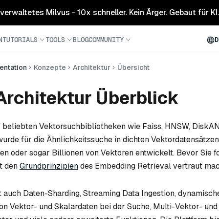
 verwaltetes Milvus - 10x schneller. Kein Ärger. Gebaut für KI.
N
TUTORIALS
TOOLS
BLOG
COMMUNITY
D
ntation
Konzepte
Architektur
Übersicht
Architektur Überblick
uf beliebten Vektorsuchbibliotheken wie Faiss, HNSW, Dis
urde für die Ähnlichkeitssuche in dichten Vektordatensätzen
den oder sogar Billionen von Vektoren entwickelt. Bevor Sie fo
it den
Grundprinzipien
des Embedding Retrieval vertraut mac
t auch Daten-Sharding, Streaming Data Ingestion, dynamisc
on Vektor- und Skalardaten bei der Suche, Multi-Vektor- und