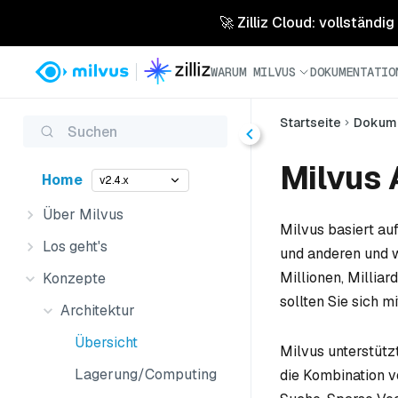
🚀 Zilliz Cloud: vollständig
WARUM MILVUS
DOKUMENTATIO
Startseite
Dokume
Suchen
Milvus 
Home
v2.4.x
Über Milvus
Milvus basiert a
Los geht's
und anderen und w
Millionen, Milliar
Konzepte
sollten Sie sich m
Architektur
Übersicht
Milvus unterstütz
Lagerung/Computing
die Kombination v