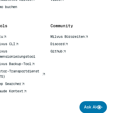
mo buchen
ols
Community
tu
Milvus Bürozeiten
lvus CLI
Discord
lvus
Github
mensionierungstool
lvus Backup-Tool
ktor-Transportdienst
TS)
ep Searcher
aude Kontext
Ask AI