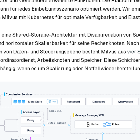
tor und viele andere erweiterte Funktionen. Die Plattform bi
ann für jedes Einbettungsszenario optimiert werden. Wir em
 Milvus mit Kubernetes für optimale Verfügbarkeit und Elasti
eine Shared-Storage-Architektur mit Disaggregation von Sp
d horizontaler Skalierbarkeit für seine Rechenknoten. Nach
on von Daten- und Steuerungsebene besteht Milvus aus
vier 
oordinatordienst, Arbeitsknoten und Speicher. Diese Schichte
ängig, wenn es um Skalierung oder Notfallwiederherstellun