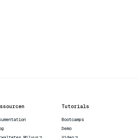
ssourcen
Tutorials
kumentation
Bootcamps
og
Demo
rwaltetes Milvus
Video