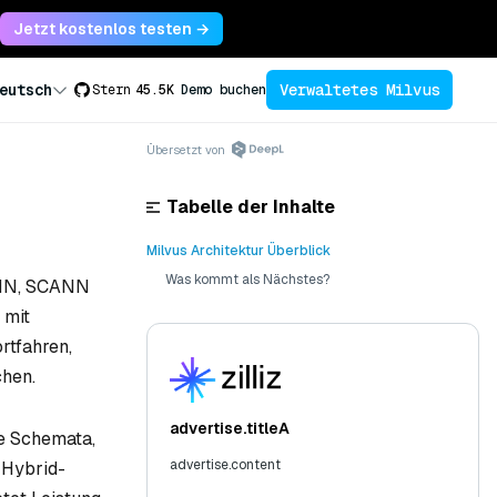
Jetzt kostenlos testen →
Verwaltetes Milvus
eutsch
Stern
45.5K
Demo buchen
Übersetzt von
Tabelle der Inhalte
Milvus Architektur Überblick
Was kommt als Nächstes?
kANN, SCANN
 mit
rtfahren,
hen.
advertise.titleA
he Schemata,
advertise.content
 Hybrid-