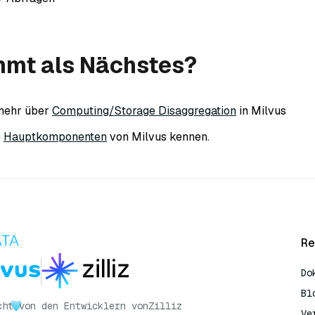
mt als Nächstes?
 mehr über
Computing/Storage Disaggregation
in Milvus
e
Hauptkomponenten
von Milvus kennen.
Re
Do
Bl
cht
von den Entwicklern von
Zilliz
Ve