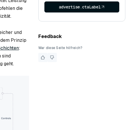
etet Leistung
advertise.ctaLabel
pfehlen die
zität.
eicher und
Feedback
 dem Prinzip
Schichten
:
War diese Seite hilfreich?
n sind
g geht.