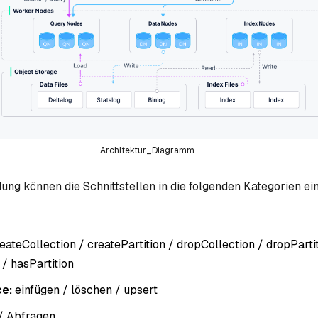
Architektur_Diagramm
ng können die Schnittstellen in die folgenden Kategorien ein
eateCollection / createPartition / dropCollection / dropPartit
 / hasPartition
e:
einfügen / löschen / upsert
/ Abfragen