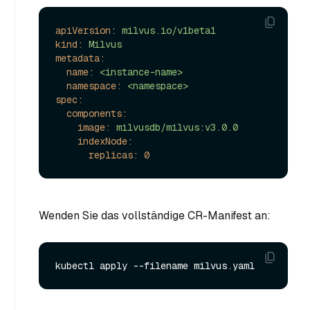
apiVersion:
milvus.io/v1beta1
kind:
Milvus
metadata:
name:
<instance-name>
namespace:
<namespace>
spec:
components:
image:
milvusdb/milvus:v3.0.0
indexNode:
replicas:
0
Wenden Sie das vollständige CR-Manifest an: