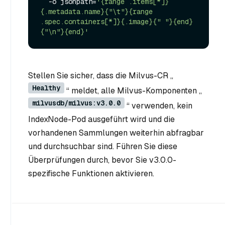
  -o jsonpath=
'{range .items[*]}
{.metadata.name}{"\t"}{range 
.spec.containers[*]}{.image}{" "}{end}
{"\n"}{end}'
Stellen Sie sicher, dass die Milvus-CR „
Healthy
“ meldet, alle Milvus-Komponenten „
milvusdb/milvus:v3.0.0
“ verwenden, kein
IndexNode-Pod ausgeführt wird und die
vorhandenen Sammlungen weiterhin abfragbar
und durchsuchbar sind. Führen Sie diese
Überprüfungen durch, bevor Sie v3.0.0-
spezifische Funktionen aktivieren.