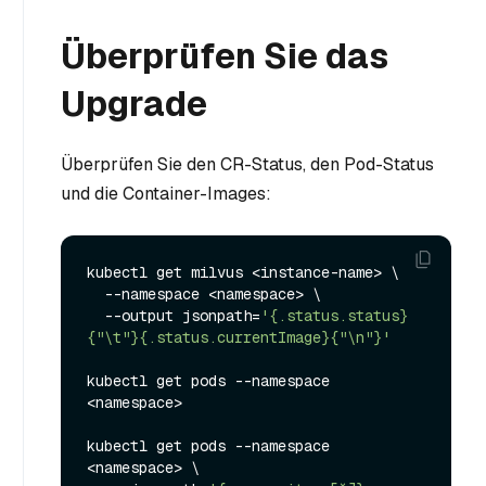
Überprüfen Sie das
Upgrade
Überprüfen Sie den CR-Status, den Pod-Status
und die Container-Images:
kubectl get milvus <instance-name> \

  --namespace <namespace> \

  --output jsonpath=
'{.status.status}
{"\t"}{.status.currentImage}{"\n"}'
kubectl get pods --namespace 
<namespace>

kubectl get pods --namespace 
<namespace> \
