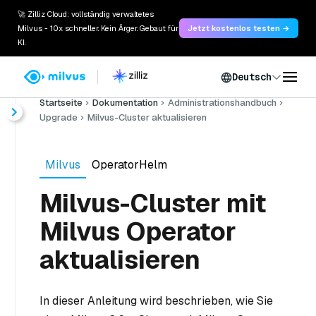
🚀 Zilliz Cloud: vollständig verwaltetes
Milvus - 10x schneller. Kein Ärger. Gebaut für
Jetzt kostenlos testen →
KI.
Deutsch
Startseite
Dokumentation
Administrationshandbuch
Upgrade
Milvus-Cluster aktualisieren
Milvus
OperatorHelm
Milvus-Cluster mit
Milvus Operator
aktualisieren
In dieser Anleitung wird beschrieben, wie Sie