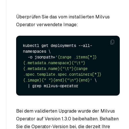
Überprüfen Sie das vom installierten Milvus
Operator verwendete Image:
kubectl get deployments --all-
namespaces \

  -o jsonpath=
'{range .items[*]}
{.metadata.namespace}{"\t"}
{.metadata.name}{"\t"}{range 
.spec.template.spec.containers[*]}
{.image}{" "}{end}{"\n"}{end}'
 \

Bei dem validierten Upgrade wurde der Milvus
Operator auf Version 1.3.0 beibehalten. Behalten
Sie die Operator-Version bei, die derzeit Ihre