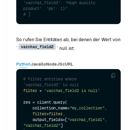
'varchar_field2': 'High quality 
product', 'pk': 1}"
# ]
So rufen Sie Entitäten ab, bei denen der Wert von
varchar_field2
`
` null ist:
Python
Java
Go
NodeJS
cURL
# Filter entities where 
`varchar_field2` is null
filter
 = 
'varchar_field2 is null'
res = client.query(

    collection_name=
"my_collection"
,

filter
=
filter
,

    output_fields=[
"varchar_field1"
, 
"varchar_field2"
]
