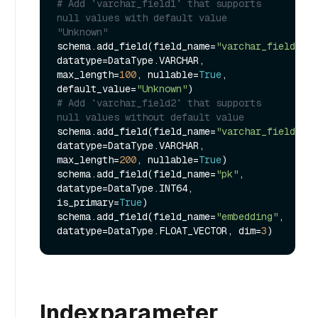
# Add `varchar_field1` that supports 
null values with default value 
"Unknown"
schema.add_field(field_name=
"varchar_field1"
, 
datatype=DataType.VARCHAR, 
max_length=
100
, nullable=
True
, 
default_value=
"Unknown"
# Add `varchar_field2` that supports 
null values without default value
schema.add_field(field_name=
"varchar_field2"
, 
datatype=DataType.VARCHAR, 
max_length=
200
, nullable=
True
)

schema.add_field(field_name=
"pk"
, 
datatype=DataType.INT64, 
is_primary=
True
)

schema.add_field(field_name=
"embedding"
, 
datatype=DataType.FLOAT_VECTOR, dim=
3
Indexparameter