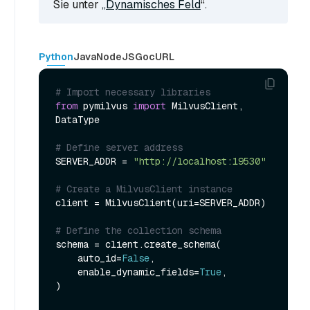
Sie unter
„Dynamisches Feld
“.
Python
Java
NodeJS
Go
cURL
# Import necessary libraries
from
 pymilvus 
import
 MilvusClient, 
DataType

# Define server address
SERVER_ADDR = 
"http://localhost:19530"
# Create a MilvusClient instance
client = MilvusClient(uri=SERVER_ADDR)

# Define the collection schema
schema = client.create_schema(

    auto_id=
False
,

    enable_dynamic_fields=
True
,

)
