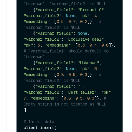
`Unknown`, `varchar_field2` is NULL
    {
"varchar_field1"
: 
"Product C"
, 
"varchar_field2"
: 
None
, 
"pk"
: 
4
, 
"embedding"
: [
0.5
, 
0.7
, 
0.2
]},  
# 
`varchar_field2` is NULL
    {
"varchar_field1"
: 
None
, 
"varchar_field2"
: 
"Exclusive deal"
, 
"pk"
: 
5
, 
"embedding"
: [
0.6
, 
0.4
, 
0.8
]},  
# `varchar_field1` should default to 
`Unknown`
    {
"varchar_field1"
: 
"Unknown"
, 
"varchar_field2"
: 
None
, 
"pk"
: 
6
, 
"embedding"
: [
0.8
, 
0.5
, 
0.3
]},  
# 
`varchar_field2` is NULL
    {
"varchar_field1"
: 
""
, 
"varchar_field2"
: 
"Best seller"
, 
"pk"
: 
7
, 
"embedding"
: [
0.8
, 
0.5
, 
0.3
]}, 
# 
Empty string is not treated as NULL
]

# Insert data
client.insert(
