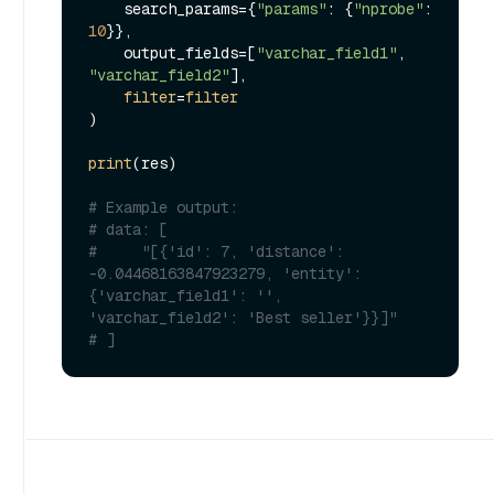
    search_params={
"params"
: {
"nprobe"
: 
10
}},

    output_fields=[
"varchar_field1"
, 
"varchar_field2"
],

filter
=
filter
)

print
(res)

# Example output:
# data: [
#     "[{'id': 7, 'distance': 
-0.04468163847923279, 'entity': 
{'varchar_field1': '', 
'varchar_field2': 'Best seller'}}]"
# ]