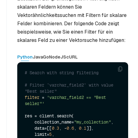
skalaren Feldern können Sie
Vektorähnlichkeitssuchen mit Filtern für skalare
Felder kombinieren. Der folgende Code zeigt
beispielsweise, wie Sie einen Filter für ein
skalares Feld zu einer Vektorsuche hinzufügen:
Python
Java
Go
NodeJS
cURL
# Search with string filtering
# Filter `varchar_field2` with value 
"Best seller"
filter
 = 
'varchar_field2 == "Best 
seller"'
res = client.search(

    collection_name=
"my_collection"
,

    data=[[
0.3
, -
0.6
, 
0.1
]],

    limit=
5
,
