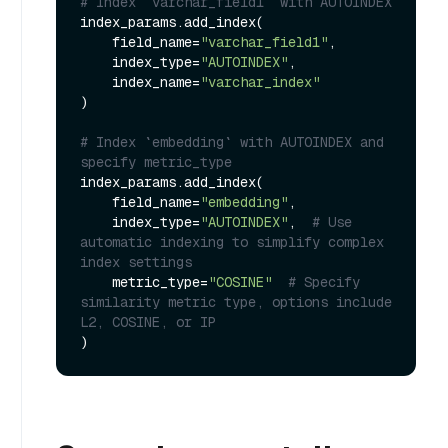
# Index `varchar_field1` with AUTOINDEX
index_params.add_index(

    field_name=
"varchar_field1"
,

    index_type=
"AUTOINDEX"
,

    index_name=
"varchar_index"
)

# Index `embedding` with AUTOINDEX and 
specify metric_type
index_params.add_index(

    field_name=
"embedding"
,

    index_type=
"AUTOINDEX"
,  
# Use 
automatic indexing to simplify complex 
index settings
    metric_type=
"COSINE"
# Specify 
similarity metric type, options include 
L2, COSINE, or IP