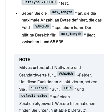
DataType.VARCHAR
“ fest.
max_length
Geben Sie die „
“ an, die die
maximale Anzahl an Bytes definiert, die das
VARCHAR
Feld „
“ speichern kann. Der
max_length
gültige Bereich für „
“ liegt
zwischen 1 und 65.535.
Milvus unterstützt Nullwerte und
VARCHAR
Standardwerte für „
“-Felder.
Um diese Funktionen zu aktivieren, setzen
nullable
True
Sie „
“ auf „
“ und „
default_value
“ auf einen
Zeichenfolgenwert. Weitere Informationen
finden Sie unter
„Nullable & Default
“.