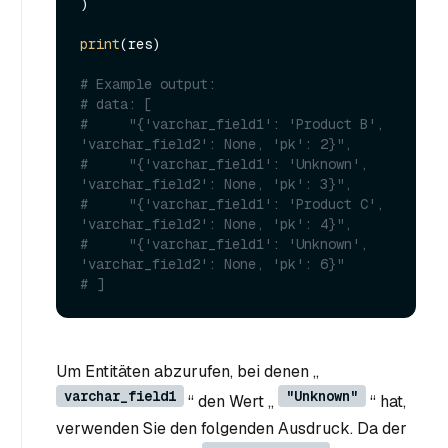
)

print
(res)

# Example output:
# data: [
#     "{'varchar_field1': 'Product B', 
'varchar_field2': None, 'pk': 2}",
#     "{'varchar_field1': 'Unknown', 
'varchar_field2': None, 'pk': 3}",
#     "{'varchar_field1': 'Product C', 
'varchar_field2': None, 'pk': 4}",
#     "{'varchar_field1': 'Unknown', 
'varchar_field2': None, 'pk': 6}"
# ]
Um Entitäten abzurufen, bei denen „
varchar_field1
"Unknown"
“ den Wert „
“ hat,
verwenden Sie den folgenden Ausdruck. Da der