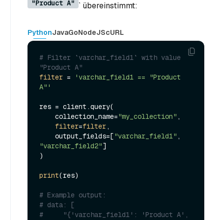
"Product A"
` übereinstimmt:
Python
Java
Go
NodeJS
cURL
# Filter `varchar_field1` with value 
"Product A"
filter
 = 
'varchar_field1 == "Product 
A"'
res = client.query(

    collection_name=
"my_collection"
,

filter
=
filter
,

    output_fields=[
"varchar_field1"
, 
"varchar_field2"
]

)

print
(res)

# Example output:
# data: [
#     "{'varchar_field1': 'Product A', 