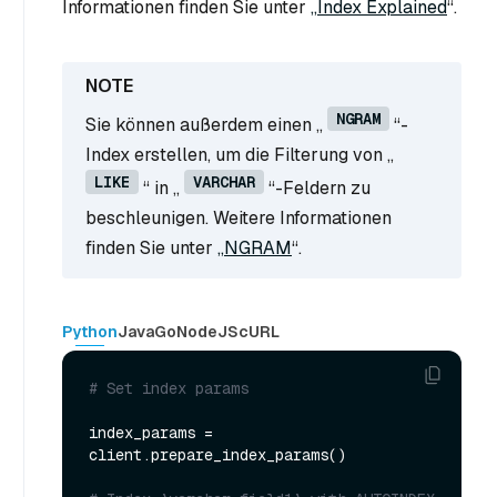
Informationen finden Sie unter
„Index Explained
“.
NGRAM
Sie können außerdem einen „
“-
Index erstellen, um die Filterung von „
LIKE
VARCHAR
“ in „
“-Feldern zu
beschleunigen. Weitere Informationen
finden Sie unter
„NGRAM
“.
Python
Java
Go
NodeJS
cURL
# Set index params
index_params = 
client.prepare_index_params()
