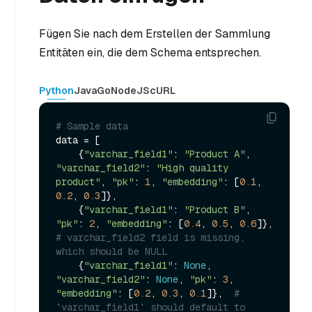
Fügen Sie nach dem Erstellen der Sammlung
Entitäten ein, die dem Schema entsprechen.
Python
Java
Go
NodeJS
cURL
# Sample data
data = [

    {
"varchar_field1"
: 
"Product A"
, 
"varchar_field2"
: 
"High quality 
product"
, 
"pk"
: 
1
, 
"embedding"
: [
0.1
, 
0.2
, 
0.3
]},

    {
"varchar_field1"
: 
"Product B"
, 
"pk"
: 
2
, 
"embedding"
: [
0.4
, 
0.5
, 
0.6
]}, 
# varchar_field2 field is missing, 
which should be NULL
    {
"varchar_field1"
: 
None
, 
"varchar_field2"
: 
None
, 
"pk"
: 
3
, 
"embedding"
: [
0.2
, 
0.3
, 
0.1
]},  
# 
`varchar_field1` should default to 