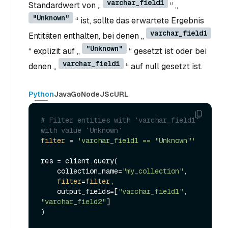
varchar_field1
Standardwert von „
“ „
"Unknown"
“ ist, sollte das erwartete Ergebnis
varchar_field1
Entitäten enthalten, bei denen „
"Unknown"
“ explizit auf „
“ gesetzt ist oder bei
varchar_field1
denen „
“ auf null gesetzt ist.
Python
Java
Go
NodeJS
cURL
# Filter entities with `varchar_field1` 
with value `Unknown`
filter
 = 
'varchar_field1 == "Unknown"'
res = client.query(

    collection_name=
"my_collection"
,

filter
=
filter
,

    output_fields=[
"varchar_field1"
, 
"varchar_field2"
]

)
