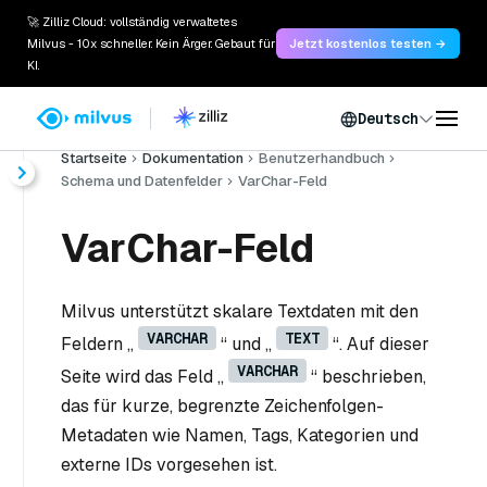
🚀 Zilliz Cloud: vollständig verwaltetes
Milvus - 10x schneller. Kein Ärger. Gebaut für
Jetzt kostenlos testen →
KI.
Deutsch
Startseite
Dokumentation
Benutzerhandbuch
Schema und Datenfelder
VarChar-Feld
VarChar-Feld
Milvus unterstützt skalare Textdaten mit den
VARCHAR
TEXT
Feldern „
“ und „
“. Auf dieser
VARCHAR
Seite wird das Feld „
“ beschrieben,
das für kurze, begrenzte Zeichenfolgen-
Metadaten wie Namen, Tags, Kategorien und
externe IDs vorgesehen ist.