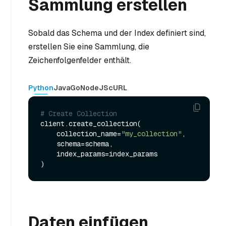
Sammlung erstellen
Sobald das Schema und der Index definiert sind,
erstellen Sie eine Sammlung, die
Zeichenfolgenfelder enthält.
Python
Java
Go
NodeJS
cURL
# Create Collection
client.create_collection(

    collection_name=
"my_collection"
,

    schema=schema,

    index_params=index_params

Daten einfügen