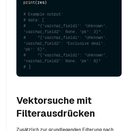
print
(res)

# Example output:
# data: [
#     "{'varchar_field1': 'Unknown', 
'varchar_field2': None, 'pk': 3}",
#     "{'varchar_field1': 'Unknown', 
'varchar_field2': 'Exclusive deal', 
'pk': 5}",
#     "{'varchar_field1': 'Unknown', 
'varchar_field2': None, 'pk': 6}"
# ]
Vektorsuche mit
Filterausdrücken
Zusätzlich zur grundlegenden Filterung nach