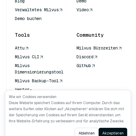
Blog
Demo
Verwaltetes Milvus
Video
Demo buchen
Tools
Community
Attu
Milvus Bürozeiten
Milvus CLI
Discord
Milvus
Github
Dimensionierungstool
Milvus Backup-Tool
Vektor-
Transportdienst
Wie wir Cookies verwenden
(VTS)
Diese Website speichert Cookies auf Ihrem Computer. Durch das
weitere Surfen oder Klicken auf „Akzeptieren“ erklären Sie sich mit
Deep Searcher
der Speicherung von Cookies auf Ihrem Gerät einverstanden, um
Claude Kontext
Ihre Website-Erfahrung zu verbessern und für analytische Zwecke.
Ask AI
Ablehnen
Akzeptieren