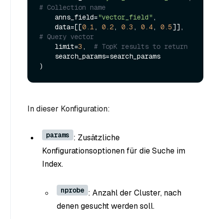
# Collection name
    anns_field=
"vector_field"
,

    data=[[
0.1
, 
0.2
, 
0.3
, 
0.4
, 
0.5
]],  
# Query vector
    limit=
3
,  
# TopK results to return
    search_params=search_params

In dieser Konfiguration:
params
: Zusätzliche
Konfigurationsoptionen für die Suche im
Index.
nprobe
: Anzahl der Cluster, nach
denen gesucht werden soll.