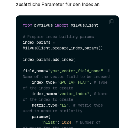
zusätzliche Parameter für den Index an.
from
 pymilvus 
import
 MilvusClient

# Prepare index building params
index_params = 
MilvusClient.prepare_index_params()

index_params.add_index(

field_name=
"your_vector_field_name"
, 
# 
Name of the vector field to be indexed
    index_type=
"GPU_IVF_FLAT"
, 
# Type 
of the index to create
    index_name=
"vector_index"
, 
# Name 
of the index to create
    metric_type=
"L2"
, 
# Metric type 
used to measure similarity
    params={

"nlist"
: 
1024
, 
# Number of 