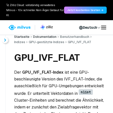
🚀 Zilliz Cloud: vollständig verwaltetes
Milvus - 10x schneller. Kein Ärger. Gebaut für
Jetzt kostenlos testen →
KI.
Deutsch
Startseite
Dokumentation
Benutzerhandbuch
Indizes
GPU-gestützte Indizes
GPU_IVF_FLAT
GPU_IVF_FLAT
Der
GPU_IVF_FLAT-Index
ist eine GPU-
beschleunigte Version des IVF_FLAT-Index, die
ausschließlich für GPU-Umgebungen entwickelt
nlist
wurde. Er unterteilt Vektordaten in
Cluster-Einheiten und berechnet die Ähnlichkeit,
indem er zunächst den Zielabfragevektor mit