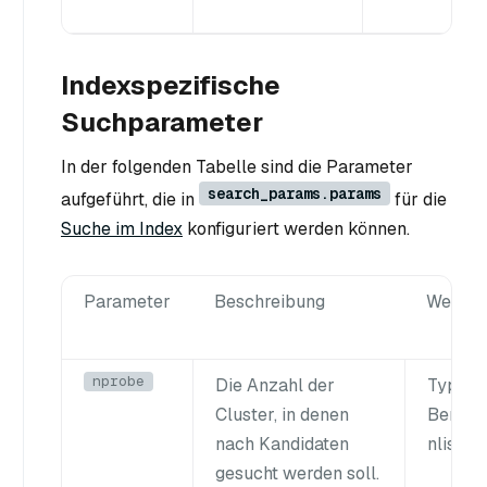
Indexspezifische
Suchparameter
In der folgenden Tabelle sind die Parameter
search_params.params
aufgeführt, die in
für die
Suche im Index
konfiguriert werden können.
Parameter
Beschreibung
Werteb
nprobe
Die Anzahl der
Typ
: I
Cluster, in denen
Bereic
nach Kandidaten
nlist
]
gesucht werden soll.