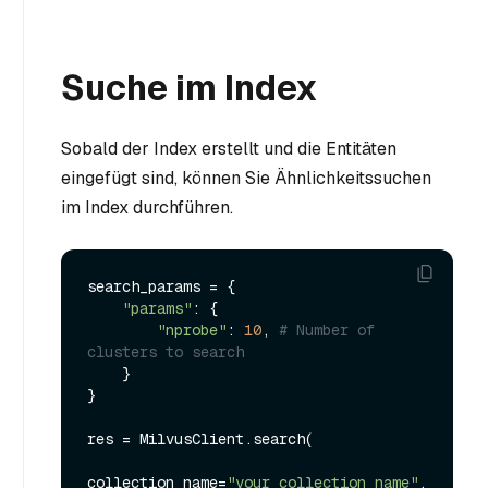
Suche im Index
Sobald der Index erstellt und die Entitäten
eingefügt sind, können Sie Ähnlichkeitssuchen
im Index durchführen.
search_params = {

"params"
: {

"nprobe"
: 
10
, 
# Number of 
clusters to search
    }

}

res = MilvusClient.search(

collection_name=
"your_collection_name"
, 