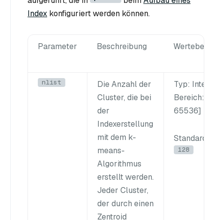
aufgeführt, die in
beim
Aufbau eines
Index
konfiguriert werden können.
Parameter
Beschreibung
Wertebereic
nlist
Die Anzahl der
Typ
: Integer
Cluster, die bei
Bereich
: [1,
der
65536]
Indexerstellung
mit dem k-
Standardwer
128
means-
Algorithmus
erstellt werden.
Jeder Cluster,
der durch einen
Zentroid