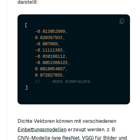
darstellt:
[
-0.013052909
,
0.020387933
,
-0.007869
,
-0.11111383
,
-0.030188112
,
-0.0053388323
,
0.0010654867
,
0.072027855
,
// ... more dimensions
]
Dichte Vektoren können mit verschiedenen
Einbettungsmodellen
erzeugt werden, z. B.
CNN-Modelle (wie
ResNet
,
VGG
) für Bilder und