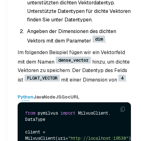
unterstützten dichten Vektordatentyp.
Unterstützte Datentypen für dichte Vektoren
finden Sie unter Datentypen.
Angeben der Dimensionen des dichten
dim
Vektors mit dem Parameter
.
Im folgenden Beispiel fügen wir ein Vektorfeld
dense_vector
mit dem Namen
hinzu, um dichte
Vektoren zu speichern. Der Datentyp des Felds
FLOAT_VECTOR
4
ist
mit einer Dimension von
.
Python
Java
NodeJS
Go
cURL
from
 pymilvus 
import
 MilvusClient, 
DataType

client = 
MilvusClient(uri=
"http://localhost:19530"
)
