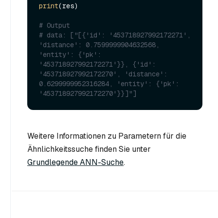
print
(res)

# Output
# data: ["[{'id': '453718927992172271', 
'distance': 0.7599999904632568, 
'entity': {'pk': 
'453718927992172271'}}, {'id': 
'453718927992172270', 'distance': 
0.6299999952316284, 'entity': {'pk': 
'453718927992172270'}}]"]
Weitere Informationen zu Parametern für die
Ähnlichkeitssuche finden Sie unter
Grundlegende ANN-Suche
.