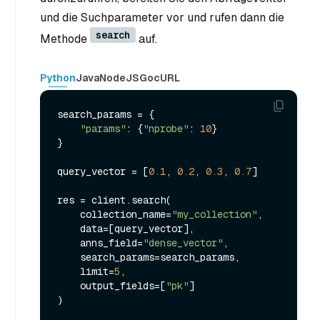
und die Suchparameter vor und rufen dann die
search
Methode
auf.
Python
Java
NodeJS
Go
cURL
search_params = {

"params"
: {
"nprobe"
: 
10
}

}

query_vector = [
0.1
, 
0.2
, 
0.3
, 
0.7
]

res = client.search(

    collection_name=
"my_collection"
,

    data=[query_vector],

    anns_field=
"dense_vector"
,

    search_params=search_params,

    limit=
5
,

    output_fields=[
"pk"
]

)
