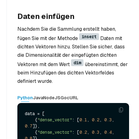
Daten einfügen
Nachdem Sie die Sammlung erstellt haben,
insert
fügen Sie mit der Methode
Daten mit
dichten Vektoren hinzu. Stellen Sie sicher, dass
die Dimensionalität der eingefügten dichten
dim
Vektoren mit dem Wert
übereinstimmt, der
beim Hinzufügen des dichten Vektorfeldes
definiert wurde.
Python
Java
NodeJS
Go
cURL
data = [

    {
"dense_vector"
: [
0.1
, 
0.2
, 
0.3
, 
0.7
]},

    {
"dense_vector"
: [
0.2
, 
0.3
, 
0.4
, 
0.8
]},
