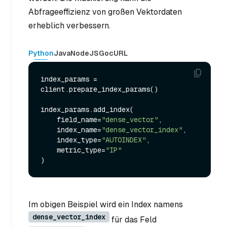
Abfrageeffizienz von großen Vektordaten
erheblich verbessern.
Python
Java
NodeJS
Go
cURL
index_params = 
client.prepare_index_params()

index_params.add_index(

    field_name=
"dense_vector"
,

    index_name=
"dense_vector_index"
,

    index_type=
"AUTOINDEX"
,

    metric_type=
"IP"
Im obigen Beispiel wird ein Index namens
dense_vector_index
für das Feld