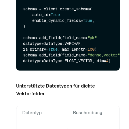
schema = client.create_schema(

    auto_id=
True
,

    enable_dynamic_fields=
True
,

)

schema.add_field(field_name=
"pk"
, 
datatype=DataType.VARCHAR, 
is_primary=
True
, max_length=
100
)

schema.add_field(field_name=
"dense_vector"
, 
datatype=DataType.FLOAT_VECTOR, dim=
4
Unterstützte Datentypen für dichte
Vektorfelder
:
Datentyp
Beschreibung