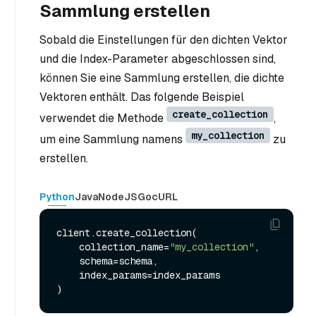
Sammlung erstellen
Sobald die Einstellungen für den dichten Vektor
und die Index-Parameter abgeschlossen sind,
können Sie eine Sammlung erstellen, die dichte
Vektoren enthält. Das folgende Beispiel
create_collection
verwendet die Methode
,
my_collection
um eine Sammlung namens
zu
erstellen.
Python
Java
NodeJS
Go
cURL
client.create_collection(

    collection_name=
"my_collection"
,

    schema=schema,

    index_params=index_params
