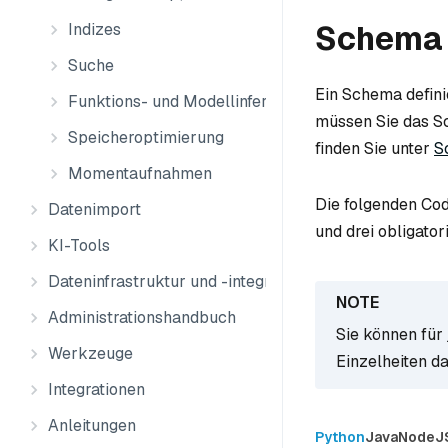
Schema 
Indizes
Suche
Ein Schema defini
Funktions- und Modellinferenz
müssen Sie das Sc
Speicheroptimierung
finden Sie unter
S
Momentaufnahmen
Die folgenden Cod
Datenimport
und drei obligato
KI-Tools
Dateninfrastruktur und -integration
Administrationshandbuch
Sie können für
Werkzeuge
Einzelheiten d
Integrationen
Anleitungen
Python
Java
NodeJ