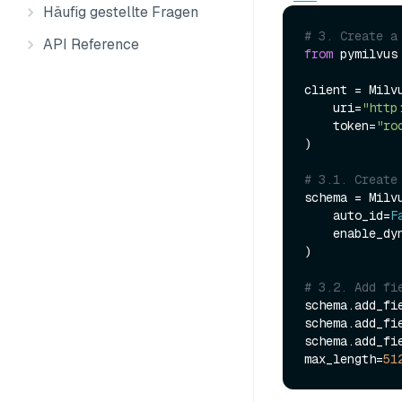
Häufig gestellte Fragen
# 3. Create a
API Reference
from
 pymilvus
client = Milvu
    uri=
"http
    token=
"ro
)

# 3.1. Create
schema = Milvu
    auto_id=
F
    enable_
)

# 3.2. Add fi
schema.add_fi
schema.add_fi
schema.add_fi
max_length=
51