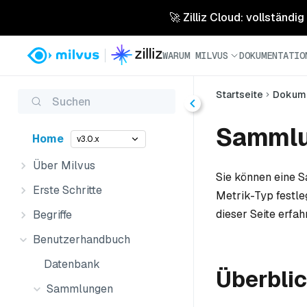
🚀 Zilliz Cloud: vollständig
WARUM MILVUS
DOKUMENTATIO
Startseite
Dokume
Suchen
Sammlu
Home
v3.0.x
Über Milvus
Sie können eine S
Erste Schritte
Metrik-Typ festle
dieser Seite erfa
Begriffe
Benutzerhandbuch
Datenbank
Überbli
Sammlungen