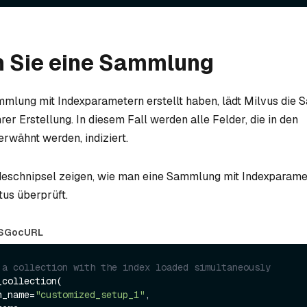
n Sie eine Sammlung
mlung mit Indexparametern erstellt haben, lädt Milvus die
rer Erstellung. In diesem Fall werden alle Felder, die in den
rwähnt werden, indiziert.
eschnipsel zeigen, wie man eine Sammlung mit Indexparamet
tus überprüft.
S
Go
cURL
 a collection with the index loaded simultaneously
collection(

on_name=
"customized_setup_1"
,
