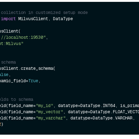
 collection in customized setup mode
 
import
 MilvusClient, DataType

sClient(

://localhost:19530"
,

ot:Milvus"
 schema
sClient.create_schema(

alse
,

dynamic_field=
True
,

elds to schema
eld(field_name=
"my_id"
, datatype=DataType.INT64, is_prim
eld(field_name=
"my_vector"
, datatype=DataType.FLOAT_VECT
eld(field_name=
"my_varchar"
, datatype=DataType.VARCHAR, 
2