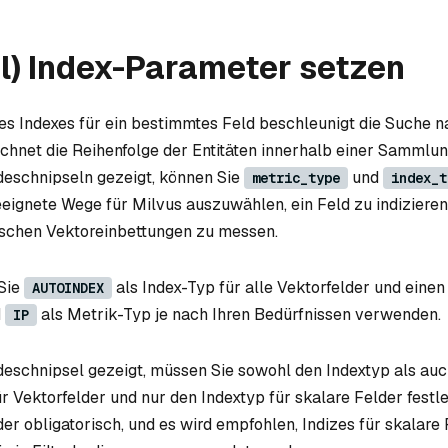
l) Index-Parameter setzen
nes Indexes für ein bestimmtes Feld beschleunigt die Suche 
ichnet die Reihenfolge der Entitäten innerhalb einer Sammlung
deschnipseln gezeigt, können Sie
und
metric_type
index_t
ignete Wege für Milvus auszuwählen, ein Feld zu indiziere
ischen Vektoreinbettungen zu messen.
 Sie
als Index-Typ für alle Vektorfelder und eine
AUTOINDEX
d
als Metrik-Typ je nach Ihren Bedürfnissen verwenden.
IP
eschnipsel gezeigt, müssen Sie sowohl den Indextyp als au
r Vektorfelder und nur den Indextyp für skalare Felder festle
der obligatorisch, und es wird empfohlen, Indizes für skalare