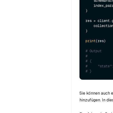
    schema=schema,

    index_params=index_params

)

res = client.g
    collecti
)

print
(res)

# Output
#
# {
#     "state"
# }
Sie können auch e
hinzufügen. In die