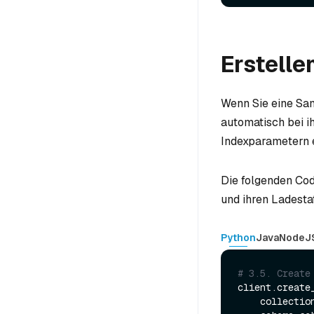
Erstelle
Wenn Sie eine Sam
automatisch bei ih
Indexparametern e
Die folgenden Cod
und ihren Ladesta
Python
Java
NodeJ
# 3.5. Create
client.create_
    collecti