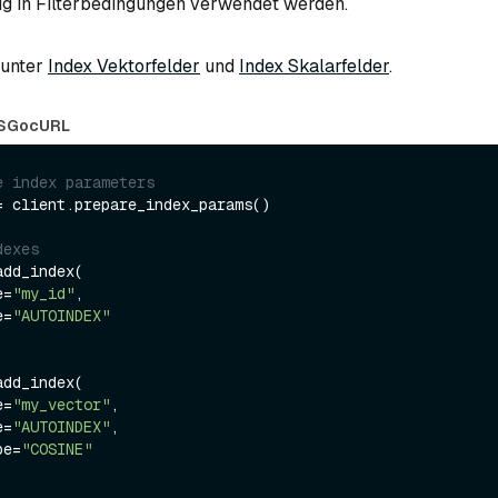
ufig in Filterbedingungen verwendet werden.
 unter
Index Vektorfelder
und
Index Skalarfelder
.
S
Go
cURL
e index parameters
= client.prepare_index_params()

dexes
dd_index(

e=
"my_id"
,

e=
"AUTOINDEX"
dd_index(

e=
"my_vector"
, 

e=
"AUTOINDEX"
,

ype=
"COSINE"