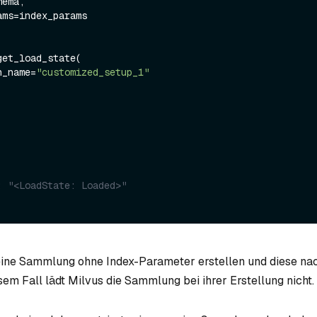
et_load_state(

on_name=
"customized_setup_1"
: "<LoadState: Loaded>"
ine Sammlung ohne Index-Parameter erstellen und diese nac
sem Fall lädt Milvus die Sammlung bei ihrer Erstellung nicht. 