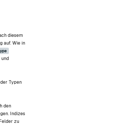
nach diesem
 auf. Wie in
ype
n und
n der Typen
ch den
gen. Indizes
 Felder zu