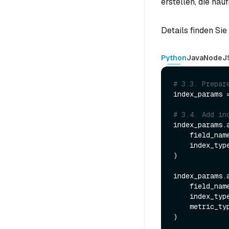
erstellen, die hä
Details finden Sie
Python
Java
NodeJ
# 3.3. Prepar
index_params 
# 3.4. Add in
index_params.a
    field_nam
    index_typ
)

index_params.a
    field_nam
    index_typ
    metric_t