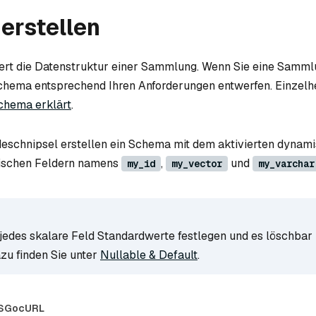
erstellen
ert die Datenstruktur einer Sammlung. Wenn Sie eine Sammlu
hema entsprechend Ihren Anforderungen entwerfen. Einzelhe
chema erklärt
.
eschnipsel erstellen ein Schema mit dem aktivierten dynam
rischen Feldern namens
,
und
my_id
my_vector
my_varchar
 jedes skalare Feld Standardwerte festlegen und es löschbar
azu finden Sie unter
Nullable & Default
.
S
Go
cURL