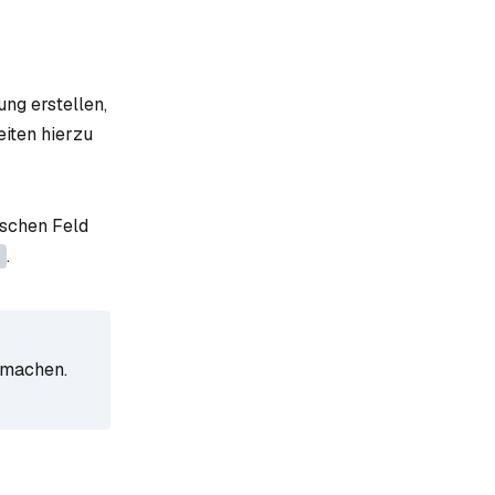
ng erstellen,
iten hierzu
ischen Feld
.
 machen.