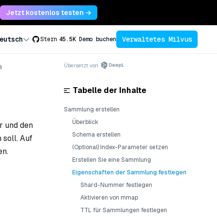
Jetzt kostenlos testen →
Verwaltetes Milvus
eutsch
Stern
45.5K
Demo buchen
Übersetzt von
n
Tabelle der Inhalte
Sammlung erstellen
Überblick
r und den
Schema erstellen
soll. Auf
(Optional) Index-Parameter setzen
en.
Erstellen Sie eine Sammlung
Eigenschaften der Sammlung festlegen
Shard-Nummer festlegen
Aktivieren von mmap
TTL für Sammlungen festlegen