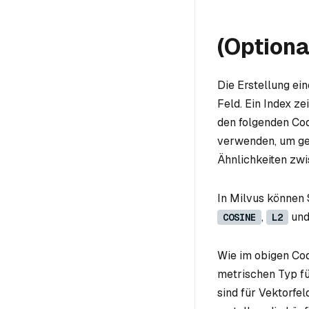
(Optiona
Die Erstellung ei
Feld. Ein Index ze
den folgenden Co
verwenden, um gee
Ähnlichkeiten zw
In Milvus können
,
un
COSINE
L2
Wie im obigen Cod
metrischen Typ fü
sind für Vektorfel