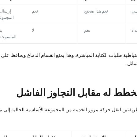
سي
نعم هذا صحيح
نعم
إرسال 
المجموعا
داد
نعم
لا
يت
المنسوخة
اطية طلبات الكتابة المباشرة. وهذا يمنع انقسام الدماغ ويحافظ على 
ماثل.
مخطط له مقابل التجاوز الفاشل
ر Milvus CDC طريقتين لنقل حركة مرور الخدمة من المجموعة الأساسية الحالية إل