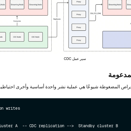
سير عمل CDC
لمدعومة
قراص المضغوطة شيوعًا هي عملية نشر واحدة أساسية وأخرى احتياطية
n writes
