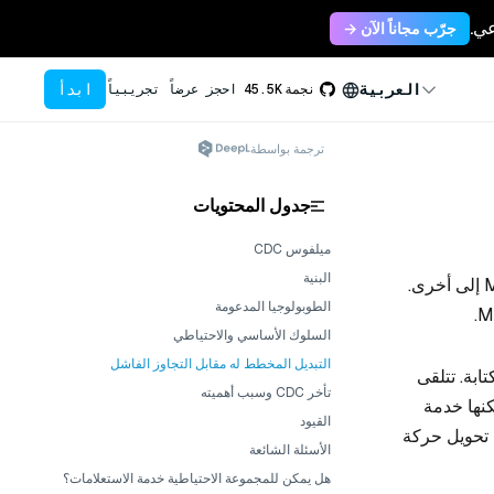
جرّب مجاناً الآن →
ابدأ
العربية
نجمة
45.5K
احجز عرضاً تجريبياً
ترجمة بواسطة
جدول المحتويات
ميلفوس CDC
البنية
يقوم برنامج Milvus CDC (التقاط بيانات التغيير) بنسخ تغييرات البيانات من مجموعة Milvus إلى أخرى.
الطوبولوجيا المدعومة
السلوك الأساسي والاحتياطي
التبديل المخطط له مقابل التجاوز الفاشل
بة. تتلقى
تأخر CDC وسبب أهميته
كنها خدمة
القيود
 تحويل حركة
الأسئلة الشائعة
هل يمكن للمجموعة الاحتياطية خدمة الاستعلامات؟