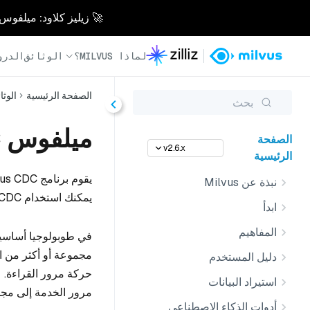
🚀 زيليز كلاود: ميلفوس مُدار بالكامل - أسرع 0
لماذا MILVUS؟
الوثائق
الدرو
الصفحة الرئيسية
الوثا
بحث
ميلفوس CDC
الصفحة
v2.6.x
الرئيسية
نبذة عن Milvus
يمكنك استخدام CDC لإنشاء طوبولوجيا التعافي من الكوارث الأساسية - الاحتياطية ل Milvus.
ابدأ
المفاهيم
في طوبولوجيا أساسية
مجموعة أو أكثر من ا
دليل المستخدم
حركة مرور القراءة. ع
استيراد البيانات
مرور الخدمة إلى مجم
أدوات الذكاء الاصطناعي