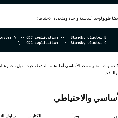
luster A  -- CDC replication -->  Standby cluster B

لا تدعم Milvus CDC عمليات النشر متعدد الأساسي أو النشط النشط، حيث تقبل مجموع
 الوقت.
أساسي والاحتياطي
ور
يقرأ
الكتابات
سلوك النس