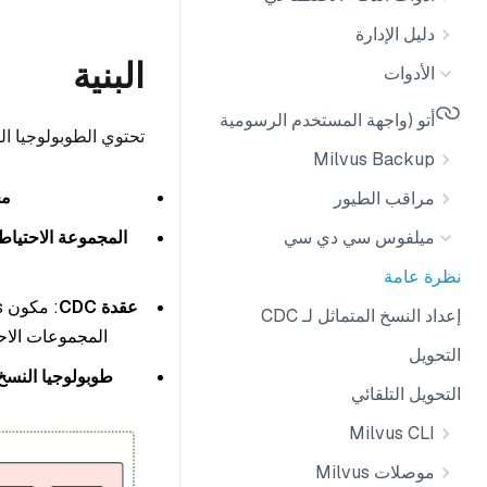
دليل الإدارة
البنية
الأدوات
أتو (واجهة المستخدم الرسومية لـ Milvus)
تحتوي الطوبولوجيا ال
Milvus Backup
مج
مراقب الطيور
المجموعة الاحتياط
ميلفوس سي دي سي
نظرة عامة
عقدة CDC
إعداد النسخ المتماثل لـ CDC
المجموعات الاحتياطية. نشر CDC على كل مجموعة قد 
التحويل
طوبولوجيا النسخ 
التحويل التلقائي
Milvus CLI
موصلات Milvus