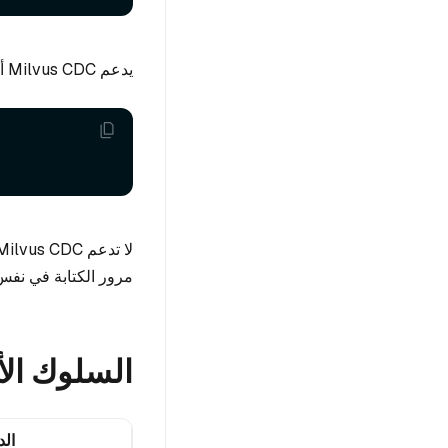
يدعم Milvus CDC أيضًا طوبولوجيا أساسية واحدة ومتعددة الاحتياط:
مرور الكتابة في نفس
السلوك ال
الد