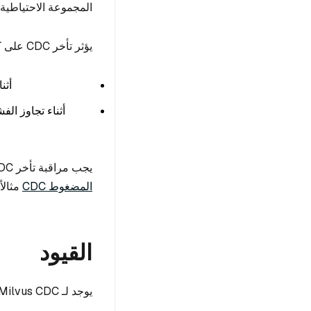
المجموعة الاحتياطية.
يؤثر تأخر CDC على كلا خياري الاسترداد:
أثناء
يجب مراقبة تأخر CDC باستمرار وإبقائه منخفضاً قدر الإمكان. تتضمن صفحة
المضغوط CDC
مثالاً من PromQL لتقدير ال
القيود
يوجد لـ Milvus CDC حالياً الحدود التالية: