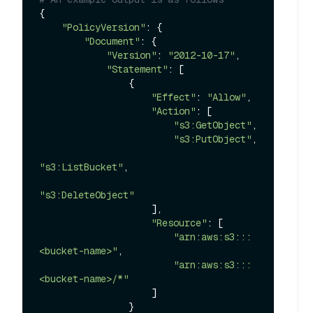
{

"PolicyVersion"
: {

"Document"
: {

"Version"
: 
"2012-10-17"
,

"Statement"
: [

                {

"Effect"
: 
"Allow"
,

"Action"
: [

"s3:GetObject"
,

"s3:PutObject"
,

"s3:ListBucket"
,

"s3:DeleteObject"
                    ],

"Resource"
: [

"arn:aws:s3:::
<bucket-name>"
,

"arn:aws:s3:::
<bucket-name>/*"
                    ]

                }
