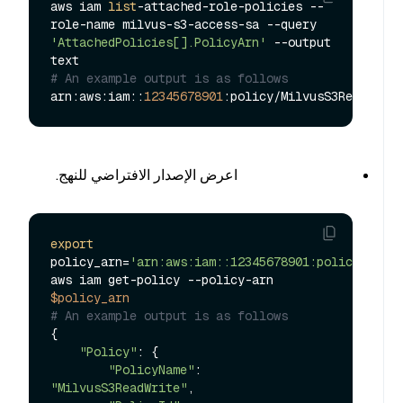
aws iam 
list
-attached-role-policies --
role-name milvus-s3-access-sa --query 
'AttachedPolicies[].PolicyArn'
 --output 
# An example output is as follows
arn:aws:iam::
12345678901
اعرض الإصدار الافتراضي للنهج.
export
policy_arn=
'arn:aws:iam::12345678901:policy/Milvu
aws iam get-policy --policy-arn 
$policy_arn
# An example output is as follows
{

"Policy"
: {

"PolicyName"
: 
"MilvusS3ReadWrite"
,
