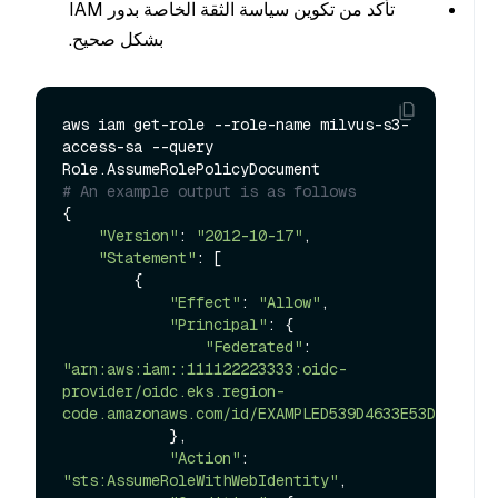
تأكد من تكوين سياسة الثقة الخاصة بدور IAM
بشكل صحيح.
aws iam get-role --role-name milvus-s3-
access-sa --query 
# An example output is as follows
{

"Version"
: 
"2012-10-17"
,

"Statement"
: [

        {

"Effect"
: 
"Allow"
,

"Principal"
: {

"Federated"
: 
"arn:aws:iam::111122223333:oidc-
provider/oidc.eks.region-
code.amazonaws.com/id/EXAMPLED539D4633E53DE1B71EX
            },

"Action"
: 
"sts:AssumeRoleWithWebIdentity"
,
