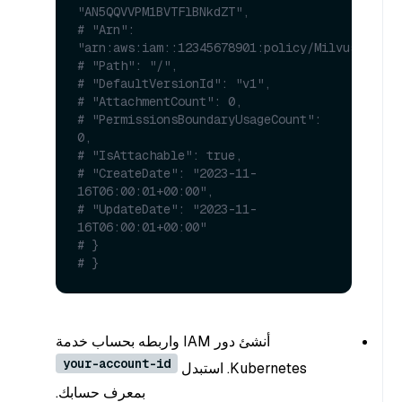
"AN5QQVVPM1BVTFlBNkdZT",
# "Arn": 
"arn:aws:iam::12345678901:policy/MilvusS3Read
# "Path": "/",
# "DefaultVersionId": "v1",
# "AttachmentCount": 0,
# "PermissionsBoundaryUsageCount": 
0,
# "IsAttachable": true,
# "CreateDate": "2023-11-
16T06:00:01+00:00",
# "UpdateDate": "2023-11-
16T06:00:01+00:00"
# }
# } 
أنشئ دور IAM واربطه بحساب خدمة
your-account-id
Kubernetes. استبدل
بمعرف حسابك.