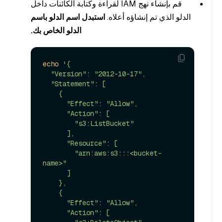
قم بإنشاء نهج IAM لقراءة وكتابة الكائنات داخل
الدلو الذي تم إنشاؤه أعلاه.
استبدل اسم الدلو باسم
الدلو الخاص بك.
echo
'{

  "Version": "2012-10-17",

  "Statement": [

    {

      "Effect": "Allow",

      "Action": [

        "s3:ListBucket"

      ],

      "Resource": [

        "arn:aws:s3:::<bucket-
name>"

      ]

    },

    {

      "Effect": "Allow",

      "Action": [
