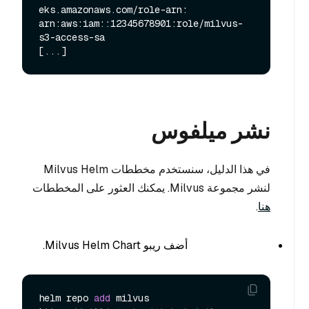
eks.amazonaws.com/role-arn: 
arn:aws:iam::12345678901:role/milvus-
s3-access-sa

نشر ميلفوس
في هذا الدليل، سنستخدم مخططات Milvus Helm
لنشر مجموعة Milvus. يمكنك العثور على المخططات
هنا
.
أضف ريبو Milvus Helm Chart.
helm repo 
add
 milvus 