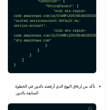
"Condition"
: {

"StringEquals"
: {

"oidc.eks.region-
code.amazonaws.com/id/EXAMPLED539D4633E53DE1B71EX
"system:serviceaccount:default:my-
service-account"
,

"oidc.eks.region-
code.amazonaws.com/id/EXAMPLED539D4633E53DE1B71EX
"sts.amazonaws.com"
                }

            }

        }

    ]

تأكد من إرفاق النهج الذي أرفقته بالدور في الخطوة
السابقة بالدور.