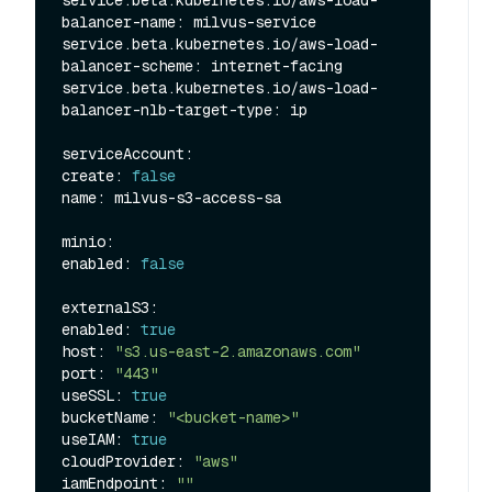
balancer-name: milvus-service

service.beta.kubernetes.io/aws-load-
balancer-scheme: internet-facing

service.beta.kubernetes.io/aws-load-
balancer-nlb-target-type: ip

serviceAccount:

create: 
false
name: milvus-s3-access-sa

minio:

enabled: 
false
externalS3:

enabled: 
true
host: 
"s3.us-east-2.amazonaws.com"
port: 
"443"
useSSL: 
true
bucketName: 
"<bucket-name>"
useIAM: 
true
cloudProvider: 
"aws"
iamEndpoint: 
""