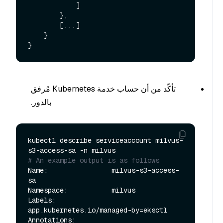
            ]

        },

        [...]

    }

تأكّد من أن حساب خدمة Kubernetes مُرفق
بالدور.
kubectl describe serviceaccount milvus-
# An example output is as follows
Name:                milvus-s3-access-
sa

Namespace:           milvus

Labels:              
app.kubernetes.io/managed-by=eksctl

Annotations:         