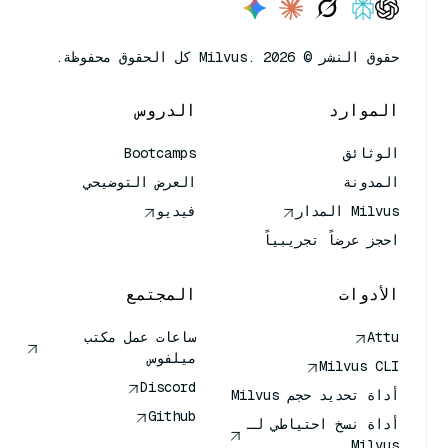
حقوق النشر © Milvus. 2026 كل الحقوق محفوظة.
الموارد
الدروس
الوثائق
Bootcamps
المدونة
العرض التوضيحي
Milvus المدار
فيديو
احجز عرضاً تجريبياً
الأدوات
المجتمع
Attu
ساعات عمل مكتب
ميلفوس
Milvus CLI
Discord
أداة تحديد حجم Milvus
Github
أداة نسخ احتياطي لـ
Milvus