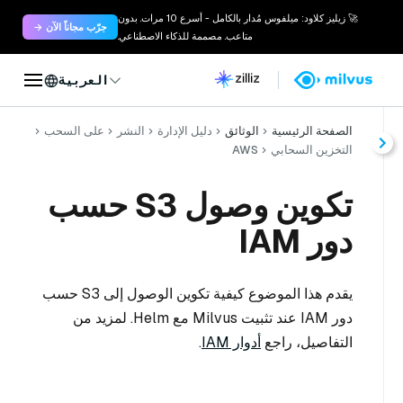
🚀 زيليز كلاود: ميلفوس مُدار بالكامل - أسرع 10 مرات. بدون
جرّب مجاناً الآن →
متاعب. مصممة للذكاء الاصطناعي.
العربية
الصفحة الرئيسية
الوثائق
دليل الإدارة
النشر
على السحب
التخزين السحابي
AWS
تكوين وصول S3 حسب
دور IAM
يقدم هذا الموضوع كيفية تكوين الوصول إلى S3 حسب
دور IAM عند تثبيت Milvus مع Helm. لمزيد من
التفاصيل، راجع
أدوار IAM
.