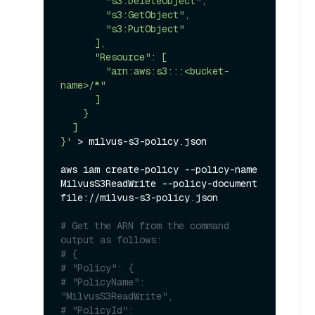
        "s3:DeleteObject",

        "s3:GetObject",

        "s3:PutObject"

      ],

      "Resource": [

        "arn:aws:s3:::<bucket-
name>/*"

      ]

    }

  ]

}'
 > milvus-s3-policy.json

aws iam create-policy --policy-name 
MilvusS3ReadWrite --policy-document 
file://milvus-s3-policy.json

# Get the ARN from the command 
output as follows:
# {
# "Policy": {
# "PolicyName": 
"MilvusS3ReadWrite",
# "PolicyId": 