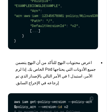
"PolicyId"
: 
"EXAMPLEBIOWGLDEXAMPLE"
,

"Arn"
: 
"arn:aws:iam::12345678901:policy/MilvusS3ReadWrit
"Path"
: 
"/"
,

"DefaultVersionId"
: 
"v2"
,

        [...]

    }

اعرض محتويات النهج للتأكد من أن النهج يتضمن
جميع الأذونات التي يحتاجها Pod الخاص بك. إذا لزم
الأمر، استبدل 1 في الأمر التالي بالإصدار الذي تم
إرجاعه في الإخراج السابق.
aws iam get-policy-version --policy-arn 
$policy_arn --version-
id
# An example output is as follows