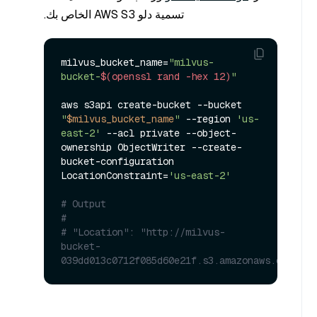
تسمية دلو AWS S3 الخاص بك.
milvus_bucket_name=
"milvus-
bucket-
$(openssl rand -hex 12)
"
aws s3api create-bucket --bucket 
"
$milvus_bucket_name
"
 --region 
'us-
east-2'
 --acl private --object-
ownership ObjectWriter --create-
bucket-configuration 
LocationConstraint=
'us-east-2'
# Output
#
# "Location": "http://milvus-
bucket-
039dd013c0712f085d60e21f.s3.amazonaws.com/"