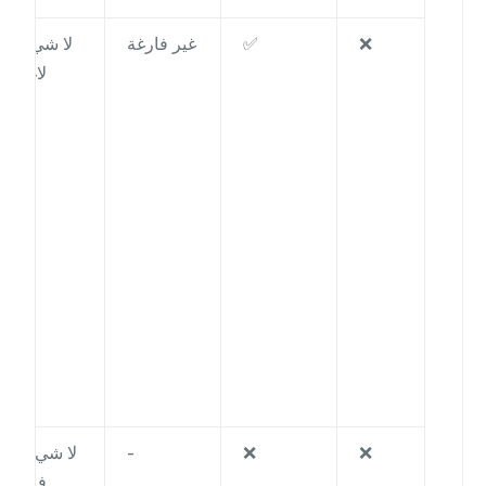
❌
✅
غير فارغة
لا شيء/
لاغية
❌
❌
-
لا شيء /
فارغ