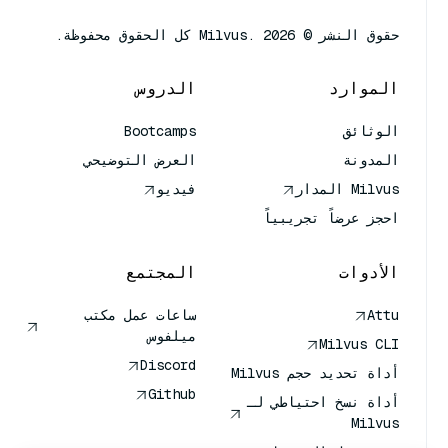
حقوق النشر © Milvus. 2026 كل الحقوق محفوظة.
الموارد
الدروس
الوثائق
Bootcamps
المدونة
العرض التوضيحي
Milvus المدار
فيديو
احجز عرضاً تجريبياً
الأدوات
المجتمع
Attu
ساعات عمل مكتب
ميلفوس
Milvus CLI
Discord
أداة تحديد حجم Milvus
Github
أداة نسخ احتياطي لـ
Milvus