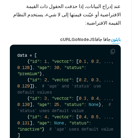
عند إدراج البيانات، إذا حذفت الحقول ذات القيمة
الافتراضية أو عيّنت قيمتها إلى لا شيء، يستخدم النظام
القيمة الافتراضية:
بايثون
جافا جافا
NodeJS
Go
cURL
data = [

    {
"id"
: 
1
, 
"vector"
: [
0.1
, 
0.2
, ..., 
0.128
], 
"age"
: 
30
, 
"status"
: 
"premium"
},

    {
"id"
: 
2
, 
"vector"
: [
0.2
, 
0.3
, ..., 
0.129
]},  
# `age` and `status` use 
default values
    {
"id"
: 
3
, 
"vector"
: [
0.3
, 
0.4
, ..., 
0.130
], 
"age"
: 
25
, 
"status"
: 
None
},  
# 
`status` uses default value
    {
"id"
: 
4
, 
"vector"
: [
0.4
, 
0.5
, ..., 
0.131
], 
"age"
: 
None
, 
"status"
: 
"inactive"
}  
# `age` uses default value
]
