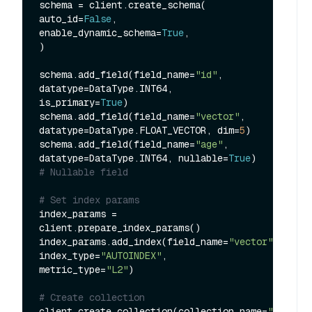
schema = client.create_schema(

auto_id=
False
,

enable_dynamic_schema=
True
,

)

schema.add_field(field_name=
"id"
, 
datatype=DataType.INT64, 
is_primary=
True
)

schema.add_field(field_name=
"vector"
, 
datatype=DataType.FLOAT_VECTOR, dim=
5
)

schema.add_field(field_name=
"age"
, 
datatype=DataType.INT64, nullable=
True
) 
# Nullable field
# Set index params
index_params = 
client.prepare_index_params()

index_params.add_index(field_name=
"vector"
, 
index_type=
"AUTOINDEX"
, 
metric_type=
"L2"
)

# Create collection
client.create_collection(collection_name=
"my_coll