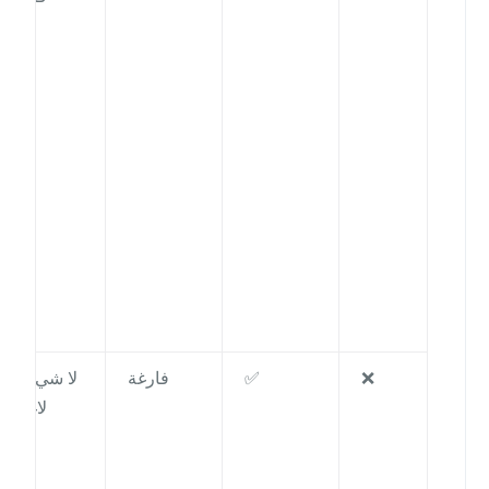
❌
✅
فارغة
لا شيء /
لاغية