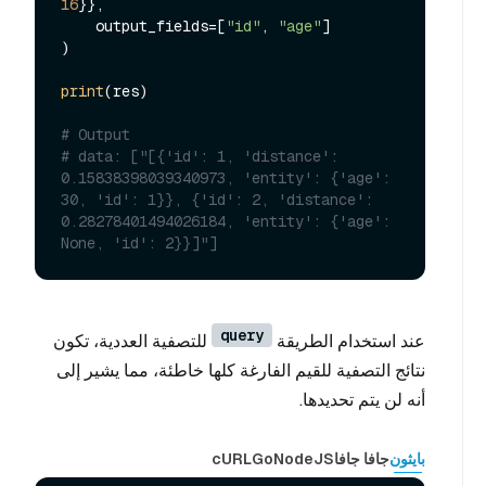
16
}},

    output_fields=[
"id"
, 
"age"
]

)

print
(res)

# Output
# data: ["[{'id': 1, 'distance': 
0.15838398039340973, 'entity': {'age': 
30, 'id': 1}}, {'id': 2, 'distance': 
0.28278401494026184, 'entity': {'age': 
None, 'id': 2}}]"] 
query
عند استخدام الطريقة
للتصفية العددية، تكون
نتائج التصفية للقيم الفارغة كلها خاطئة، مما يشير إلى
أنه لن يتم تحديدها.
بايثون
جافا جافا
NodeJS
Go
cURL