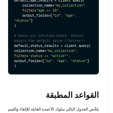
default_age_results = client.query(

    collection_name=
"my_collection"
,

filter
=
"age == 18"
,

    output_fields=[
"id"
, 
"age"
, 
"status"
]

)

# Query all entities where `status` 
equals the default value ("active")
default_status_results = client.query(

collection_name=
"my_collection"
filter
=
'status == "active"'
,

output_fields=[
"id"
, 
"age"
, 
"status"
]

القواعد المطبقة
يلخّص الجدول التالي سلوك الأعمدة القابلة للإلغاء والقيم