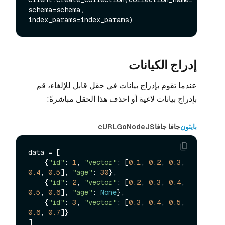
schema=schema, 
إدراج الكيانات
عندما تقوم بإدراج بيانات في حقل قابل للإلغاء، قم
بإدراج بيانات لاغية أو احذف هذا الحقل مباشرةً:
بايثون
جافا جافا
NodeJS
Go
cURL
data = [

    {
"id"
: 
1
, 
"vector"
: [
0.1
, 
0.2
, 
0.3
, 
0.4
, 
0.5
], 
"age"
: 
30
},

    {
"id"
: 
2
, 
"vector"
: [
0.2
, 
0.3
, 
0.4
, 
0.5
, 
0.6
], 
"age"
: 
None
},

    {
"id"
: 
3
, 
"vector"
: [
0.3
, 
0.4
, 
0.5
, 
0.6
, 
0.7
]}

]
