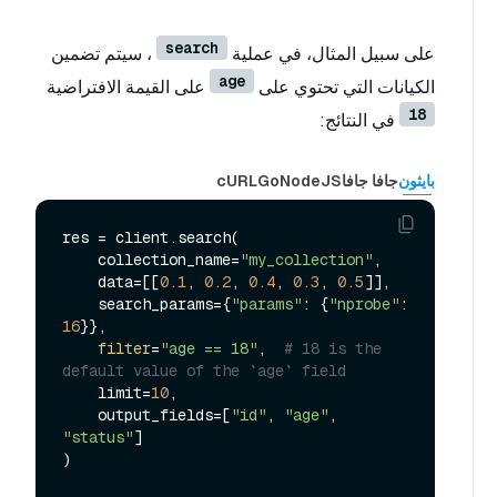
search
على سبيل المثال، في عملية
، سيتم تضمين
age
الكيانات التي تحتوي على
على القيمة الافتراضية
18
في النتائج:
بايثون
جافا جافا
NodeJS
Go
cURL
res = client.search(

    collection_name=
"my_collection"
,

    data=[[
0.1
, 
0.2
, 
0.4
, 
0.3
, 
0.5
]],

    search_params={
"params"
: {
"nprobe"
: 
16
}},

filter
=
"age == 18"
,  
# 18 is the 
default value of the `age` field
    limit=
10
,

    output_fields=[
"id"
, 
"age"
, 
"status"
]

)
