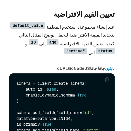
تعيين القيم الافتراضية
default_value
عند إنشاء مجموعة، استخدم المعلمة
لتحديد القيمة الافتراضية للحقل. يوضح المثال التالي
18
age
كيفية تعيين القيمة الافتراضية
إلى
و
"active"
status
إلى
:
بايثون
جافا جافا
NodeJS
Go
cURL
schema = client.create_schema(

    auto_id=
False
,

    enable_dynamic_schema=
True
,

)

schema.add_field(field_name=
"id"
, 
datatype=DataType.INT64, 
is_primary=
True
)

schema.add_field(field_name=
"vector"
, 