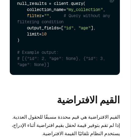
null_results = client.query(

    collection_name=
"my_collection"
,

filter
=
""
,     
# Query without any 
filtering condition
    output_fields=[
"id"
, 
"age"
],

    limit=
10
)

# Example output:
# [{"id": 2, "age": None}, {"id": 3, 
"age": None}]
القيم الافتراضية
القيم الافتراضية هي قيم محددة مسبقًا للحقول العددية.
إذا لم تقم بتوفير قيمة لحقل بقيم افتراضية أثناء الإدراج،
يستخدم النظام تلقائيًا القيمة الافتراضية.