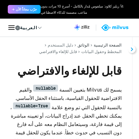
🚀 زيليز كلاود: ميلفوس مُدار بالكامل - أسرع 10 مرات. بدون
جرّب مجاناً الآن →
متاعب. مصممة للذكاء الاصطناعي.
العربية
الصفحة الرئيسية
الوثائق
دليل المستخدم
المخطط وحقول البيانات
قابل للإلغاء والافتراضي
قابل للإلغاء والافتراضي
nullable
يسمح لك Milvus بتعيين السمة
والقيم
الافتراضية للحقول القياسية، باستثناء الحقل الأساسي.
nullable=True
بالنسبة للحقول التي تم وضع علامة
،
يمكنك تخطي الحقل عند إدراج البيانات، أو تعيينه مباشرة
إلى قيمة فارغة، وسيتعامل النظام معه على أنه فارغ
دون التسبب في حدوث خطأ. عندما يكون للحقل قيمة