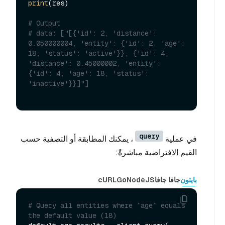
print
(res)

# Output
# data: ["[{'id': 2, 'distance': 
0.050000004, 'entity': {'id': 2, 'age': 
18, 'status': 'active'}}, {'id': 4, 
'distance': 0.45000002, 'entity': 
{'id': 4, 'age': 18, 'status': 
'inactive'}}]"] 
query
في عملية
، يمكنك المطابقة أو التصفية حسب
القيم الافتراضية مباشرةً:
بايثون
جافا جافا
NodeJS
Go
cURL
# Query all entities where `age` equals 
the default value (18)