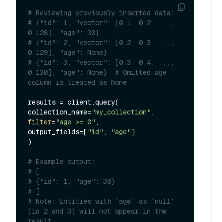
# Reviewing previously inserted data:
# {"id": 1, "vector": [0.1, 0.2, ..., 
0.128], "age": 30}
# {"id": 2, "vector": [0.2, 0.3, ..., 
0.129], "age": None}
# {"id": 3, "vector": [0.3, 0.4, ..., 
0.130], "age": None}  # Omitted age  
column is treated as None
results = client.query(

collection_name=
"my_collection"
filter
=
"age >= 0"
,

output_fields=[
"id"
, 
"age"
]

)

# Example output:
# [
# {"id": 1, "age": 30}
# ]
# Note: Entities with `age` as `null` 
(id 2 and 3) will not appear in the 
result.