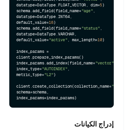
datatype=DataType.FLOAT_VECTOR, dim=
5
)

schema.add_field(field_name=
"age"
, 
datatype=DataType.INT64, 
default_value=
18
)

schema.add_field(field_name=
"status"
, 
datatype=DataType.VARCHAR, 
default_value=
"active"
, max_length=
10
)

index_params = 
client.prepare_index_params()

index_params.add_index(field_name=
"vector"
, 
index_type=
"AUTOINDEX"
, 
metric_type=
"L2"
)

client.create_collection(collection_name=
"my_coll
schema=schema, 
إدراج الكيانات