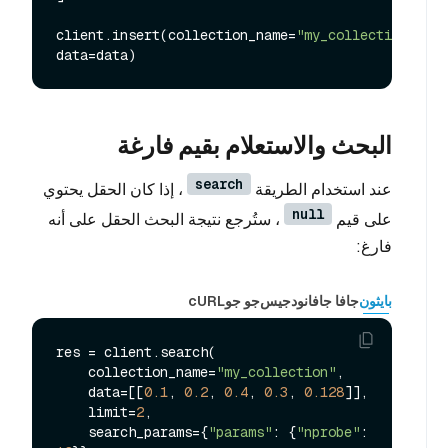
client.insert(collection_name=
"my_collection"
, 
البحث والاستعلام بقيم فارغة
search
عند استخدام الطريقة
، إذا كان الحقل يحتوي
null
على قيم
، ستُرجع نتيجة البحث الحقل على أنه
فارغ:
بايثون
جافا جافا
نودجيس
جو جو
cURL
res = client.search(

    collection_name=
"my_collection"
,

    data=[[
0.1
, 
0.2
, 
0.4
, 
0.3
, 
0.128
]],

    limit=
2
,

    search_params={
"params"
: {
"nprobe"
: 