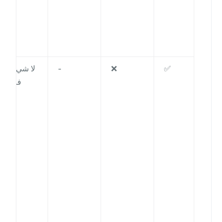
✅
❌
-
لا شيء /
فارغ