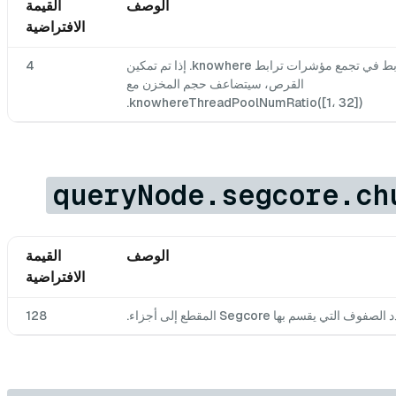
الوصف
القيمة
الافتراضية
عدد مؤشرات الترابط في تجمع مؤشرات ترابط knowhere. إذا تم تمكين
4
القرص، سيتضاعف حجم المخزن مع
knowhereThreadPoolNumRatio([1، 32]).
queryNode.segcore.ch
الوصف
القيمة
الافتراضية
لصفوف التي يقسم بها Segcore المقطع إلى أجزاء.
128