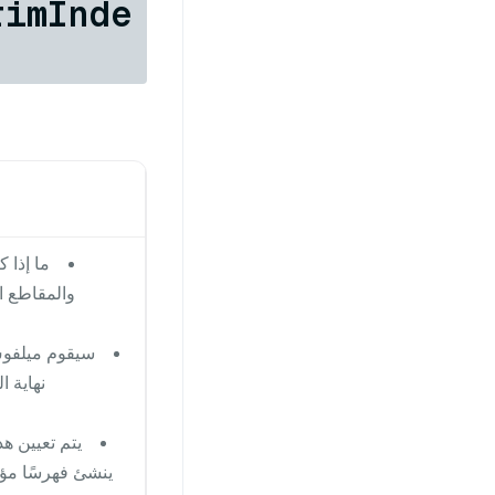
rimInde
ما إذا 
والمقاطع ال
سيقوم ميلفوس
نهاية 
ينشئ فهرسًا مؤقت