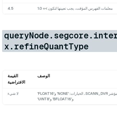
معلمات الفهرس المؤقت، يجب تعيينها لتكون >= 1.0
4.5
queryNode.segcore.inte
x.refineQuantType
الوصف
القيمة
الافتراضية
تمثيل بيانات مؤشر SCANN_DVR، الخيارات: 'NONE' و'FLOAT16'
لا شيء
و'BFLOAT16' و'UINT8'