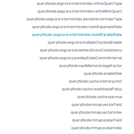
queryNode.segcore.interimIndex.refineQuantType
queryNode.segcore.interimIndex.refineWithQuant
queryNode.segcore.interimIndex.denseVectorIndexType
queryNode.segcore.interimIndex.memExpansionRate
queryNode.segcore.interimIndex.buildParallelRate
queryNode.segcore.multipleChunkedEnable
queryNode.segcore.knowhereScoreConsistency
queryNode.segcore.jsonKeyStatsCommitInterval
queryNode.loadMemoryUsageFactor
queryNode.enableDisk
queryNode.cache.memoryLimit
queryNode.cache.readAheadPolicy
queryNode.cache.warmup
queryNode.mmap.vectorField
queryNode.mmap.vectorIndex
queryNode.mmap.scalarField
queryNode.mmap.scalarIndex