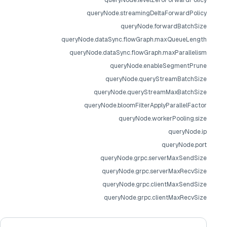
queryNode.levelZeroForwardPolicy
queryNode.streamingDeltaForwardPolicy
queryNode.forwardBatchSize
queryNode.dataSync.flowGraph.maxQueueLength
queryNode.dataSync.flowGraph.maxParallelism
queryNode.enableSegmentPrune
queryNode.queryStreamBatchSize
queryNode.queryStreamMaxBatchSize
queryNode.bloomFilterApplyParallelFactor
queryNode.workerPooling.size
queryNode.ip
queryNode.port
queryNode.grpc.serverMaxSendSize
queryNode.grpc.serverMaxRecvSize
queryNode.grpc.clientMaxSendSize
queryNode.grpc.clientMaxRecvSize