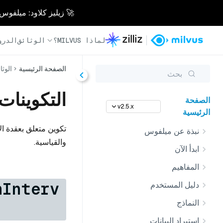
🚀 زيليز كلاود: ميلفوس مُدار بالكامل - أسرع 0
لماذا MILVUS؟
الوثائق
الدرو
الصفحة الرئيسية
الوثا
بحث
التكوينات 
الصفحة
v2.5.x
الرئيسية
تكوين متعلق بعقدة ال
نبذة عن ميلفوس
والقياسية.
ابدأ الآن
المفاهيم
hInterv
دليل المستخدم
النماذج
استيراد البيانات