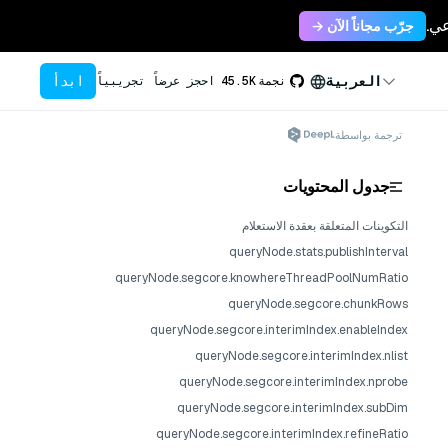
جرّب مجاناً الآن →
ابدأ
العربية
نجمة
45.5K
احجز عرضاً تجريبياً
ترجمة بواسطة
جدول المحتويات
التكوينات المتعلقة بعقدة الاستعلام
queryNode.stats.publishInterval
queryNode.segcore.knowhereThreadPoolNumRatio
queryNode.segcore.chunkRows
queryNode.segcore.interimIndex.enableIndex
queryNode.segcore.interimIndex.nlist
queryNode.segcore.interimIndex.nprobe
queryNode.segcore.interimIndex.subDim
queryNode.segcore.interimIndex.refineRatio