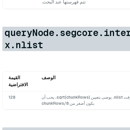
تتم فهرستها عند البحث.
queryNode.segcore.inte
x.nlist
الوصف
القيمة
الافتراضية
قائمة الفهرس المؤقت nlist، يوصى بتعيين sqrt(chunkRows)، يجب أن
128
يكون أصغر من chunkRows/8