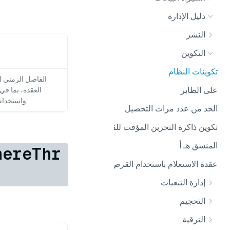
دليل الإدارة
النشر
التكوين
تكوينات النظام
الفاصل الزمني ا
على الطاير
العقدة، بما في
واستخدام ا
الحد من عدد مرات التحصيل
تكوين ذاكرة التخزين المؤقت للقطع المقطوعة
المنسق هـ أ
hereThr
عقدة الاستعلام باستخدام القرص المحلي
إدارة التبعيات
التحجيم
الترقية