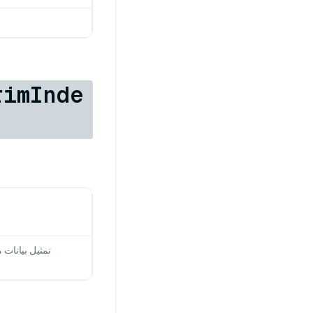
rimInde