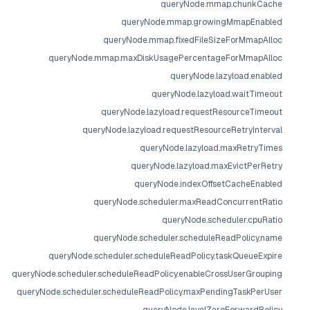
queryNode.mmap.chunkCache
queryNode.mmap.growingMmapEnabled
queryNode.mmap.fixedFileSizeForMmapAlloc
queryNode.mmap.maxDiskUsagePercentageForMmapAlloc
queryNode.lazyload.enabled
queryNode.lazyload.waitTimeout
queryNode.lazyload.requestResourceTimeout
queryNode.lazyload.requestResourceRetryInterval
queryNode.lazyload.maxRetryTimes
queryNode.lazyload.maxEvictPerRetry
queryNode.indexOffsetCacheEnabled
queryNode.scheduler.maxReadConcurrentRatio
queryNode.scheduler.cpuRatio
queryNode.scheduler.scheduleReadPolicy.name
queryNode.scheduler.scheduleReadPolicy.taskQueueExpire
queryNode.scheduler.scheduleReadPolicy.enableCrossUserGrouping
queryNode.scheduler.scheduleReadPolicy.maxPendingTaskPerUser