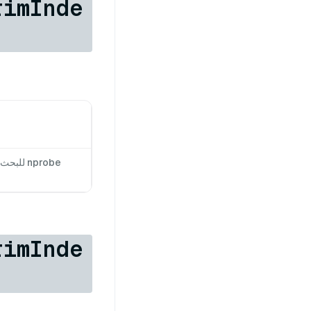
rimInde
nprobe 
rimInde