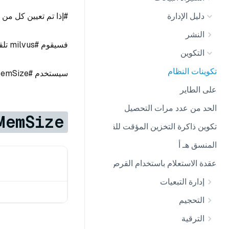
دليل الإدارة
#إذا تم تعيين كل من initMemSize و MaxMemSize على صفر,
النشر
فسيقوم #milvus تلقائيًا بتهيئة نصف ذاكرة وحدة معالجة الرسومات المتاحة,
التكوين
تكوينات النظام
سيستخدم #maxMemSemSize ذاكرة وحدة معالجة الرسومات المتوفرة بالكامل.
على الطاير
الحد من عدد مرات التحصيل
MemSize
تكوين ذاكرة التخزين المؤقت للقطع المقطوعة
المنسق هـ أ
عقدة الاستعلام باستخدام القرص المحلي
إدارة التبعيات
التحجيم
الترقية