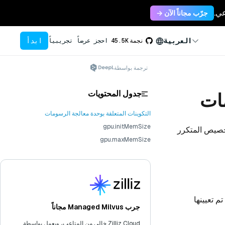
جرّب مجاناً الآن →
ابدأ
العربية
نجمة
45.5K
احجز عرضاً تجريبياً
ترجمة بواسطة
جدول المحتويات
مات
التكوينات المتعلقة بوحدة معالجة الرسومات
gpu.initMemSize
 مخزن ذاكرة لتجنب التخصيص المتكرر
gpu.maxMemSize
لتي تم تعيينها
جرب Managed Milvus مجاناً
Zilliz Cloud خالي من المتاعب، ويعمل بواسطة