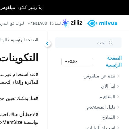
🚀 زيليز كلاود: ميلفوس مُدار بالكامل - أسرع 0
لماذا MILVUS؟
الوثائق
الدرو
الصفحة الرئيسية
الوثا
بحث
التكوينات
الصفحة
v2.5.x
الرئيسية
نبذة عن ميلفوس
للذاكرة وإلغاء التخص
ابدأ الآن
المفاهيم
#هنا، يمكنك تعيين حج
دليل المستخدم
النماذج
بواسطة maxMemSize.
استيراد البيانات