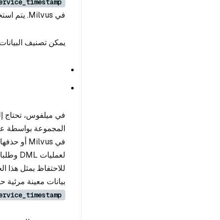
ervice_timestamp
في Milvus. يتم استخدامه للإشارة إلى عمليات DML التي يتم تنفيذها بواسطة عقد الاستعلام.
يمكن تصنيف البيانات 
في ميلفوس، تحتاج إلى
المجموعة بواسطة عقدة
في Milvus 
لعمليات DML وطلبات البحث أو الاستعلام. ونتيجةً لذلك، تستخدم عقد الاستعلام
للاحتفاظ بمثل هذا ال
بيانات معينة مرئية حيث
ervice_timestamp