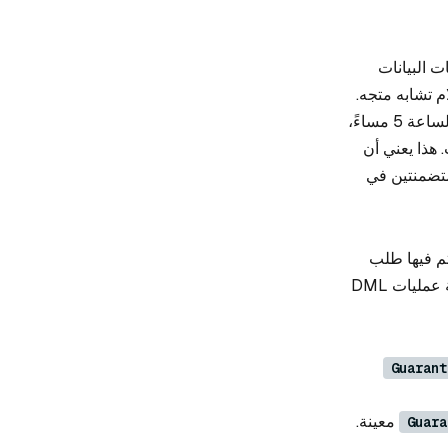
ت البيانات
م تشابه متجه.
على سبيل المثال، إذا قمت بإدراج دفعة من البيانات في الساعة 3 مساءً، ودفعة أخرى في الساعة 5 مساءً،
ات. هذا يعني أن
ي يجب أن تكونا متضمنتين في
يتم فيها طلب
البحث. لذلك، يتم إجراء البحث على طريقة عرض البيانات مع جميع تحديثات البيانات بواسطة عمليات DML
Guarant
معينة.
Guara