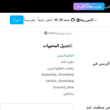
جرّب مجاناً الآن →
ابدأ
العربية
نجمة
45.5K
احجز عرضاً تجريبياً
ترجمة بواسطة
جدول المحتويات
الطابع الزمني
نظرة عامة
 الزمني في
معلمات الطابع الزمني
Guarantee_timestamp
Service_timestamp
Graceful_time
ما التالي
غير منظمة. عند