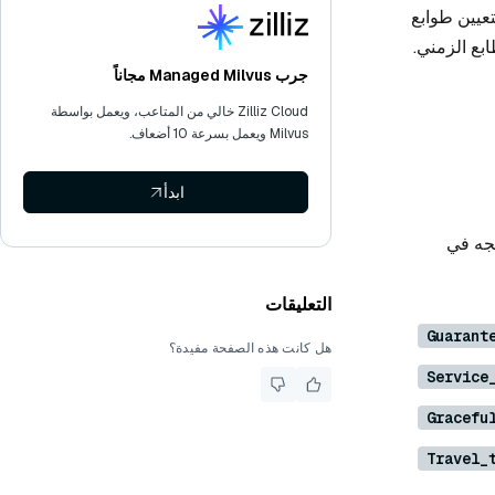
م Milvus بتعيين طوابع
 الكيانات في Milvus على سمة الطابع الزمني.
جرب Managed Milvus مجاناً
Zilliz Cloud خالي من المتاعب، ويعمل بواسطة
Milvus ويعمل بسرعة 10 أضعاف.
ابدأ
تجه في
التعليقات
Guarant
هل كانت هذه الصفحة مفيدة؟
Service
Gracefu
Travel_