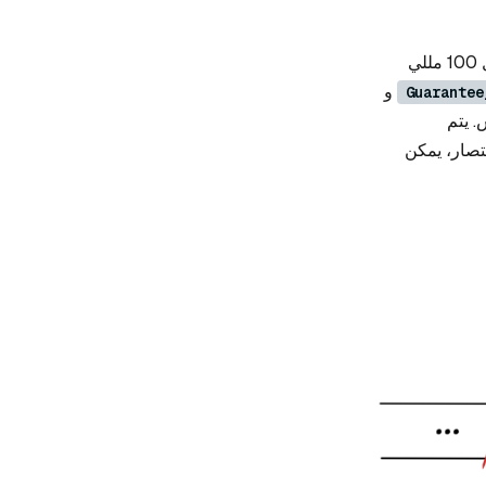
ليس طابعًا زمنيًا، بل هو فترة زمنية (على سبيل المثال 100 مللي
و
Guarantee
. يتم
ختصار، يمكن