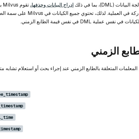
ت (DML)، بما في ذلك
إدراج البيانات وحذفها،
تقو
زمنية للكيانات المشاركة في العملية. لذلك، تحتوي جميع
ملية DML في نفس قيمة الطابع الزمني.
ابع الزمني
المعلمات المتعلقة بالطابع الزمني عند إجراء بحث أو استعلام تشابه م
ee_timestamp
_timestamp
l_time
timestamp