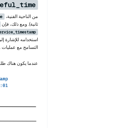
eful_time
من الناحية الفنية،
e
ثانية). ومع ذلك، فإن
ervice_timestamp
استخدامه للإشارة إلى
التسامح مع عمليات DML غير المكتملة أثناء
عندما يكون هناك طلب