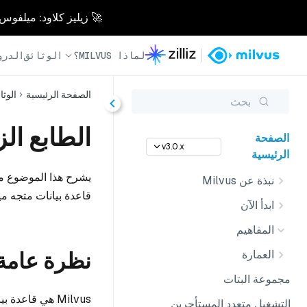
🚀 زيليز كلاود: ميلفوس مُدار بالكامل - أسرع 0
لماذا MILVUS؟
الوثائق
الدرو
الصفحة الرئيسية
الوثا
بحث
الطابع ال
الصفحة
v3.0.x
الرئيسية
يشرح هذا الموضوع مفه
نبذة عن Milvus
قاعدة بيانات متجه م
ابدأ الآن
المفاهيم
نظرة عامة
العمارة
مجموعة البتات
Milvus هي قاع
التشغيل متعدد المستأجرين