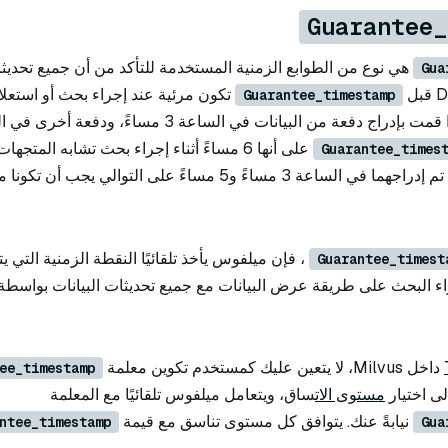
Guarantee_
هي نوع من الطوابع الزمنية المستخدمة للتأكد من أن جميع تحديثا
Gua
تكون مرئية عند إجراء بحث أو استعلا
Guarantee_timestamp
على أنها 6 مساءً أثناء إجراء بحث تشابه المتجه
Guarantee_times
دفعتي البيانات اللتين تم إدراجهما في الساعة 3 مساءً و5 مساءً على التوال
، فإن ميلفوس يأخذ تلقائيًا النقطة الزمنية التي 
Guarantee_timest
داخل Milvus، لا يتعين عليك كمستخدم تكوين معلمة
ee_timestamp
لى اختيار
مستوى الات
ساق، ويتعامل ميلفوس تلقائيًا مع المعلمة
نيابةً عنك. يتوافق كل مستوى تناسق مع قيمة
ntee_timestamp
Gua