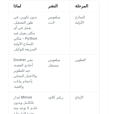
المرحلة
النشر
لماذا
النماذج
ميلفوس
بدون تكوين، في
الأولية
لايت
طور التشغيل.
يعمل في أي
مكان يعمل فيه
Python - مثالي
للنماذج الأولية
السريعة للوكيل.
التطوير
ميلفوس
نشر Docker
مستقل
أحادي العقدة.
جيد للتطوير
والاختبار المحلي
بأحجام بيانات
واقعية.
الإنتاج
زيليز كلاود
Milvus مُدار
بالكامل وبدون
خادم. لا توجد بنية
تحتية لإدارتها -