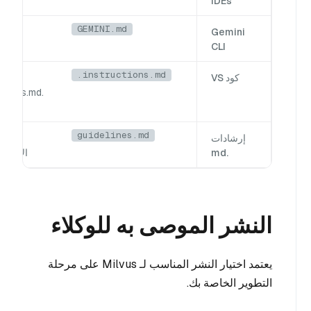
IDEs
GEMINI.md
Gemini
مختبر 
i CLI
CLI
.instructions.md
كود VS
uctions.md
الإ
guidelines.md
إرشادات
.md
الإرشادا
النشر الموصى به للوكلاء
يعتمد اختيار النشر المناسب لـ Milvus على مرحلة
التطوير الخاصة بك.