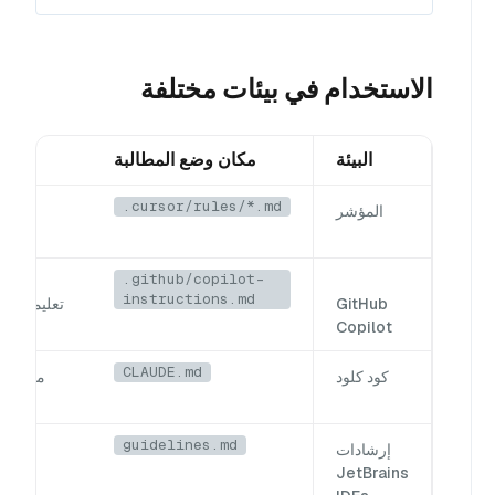
الاستخدام في بيئات مختلفة
البيئة
مكان وضع المطالبة
التع
.cursor/rules/*.md
المؤشر
تكوين
ال
.github/copilot-
instructions.md
GitHub
تعليمات 
Copilot
CLAUDE.md
كود كلود
مستندات
guidelines.md
إرشادات
ت
JetBrains
الإ