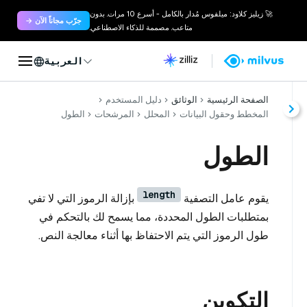
🚀 زيليز كلاود: ميلفوس مُدار بالكامل - أسرع 10 مرات. بدون
جرّب مجاناً الآن →
متاعب. مصممة للذكاء الاصطناعي.
العربية
الصفحة الرئيسية
الوثائق
دليل المستخدم
المخطط وحقول البيانات
المحلل
المرشحات
الطول
الطول
length
يقوم عامل التصفية
بإزالة الرموز التي لا تفي
بمتطلبات الطول المحددة، مما يسمح لك بالتحكم في
طول الرموز التي يتم الاحتفاظ بها أثناء معالجة النص.
التكوين