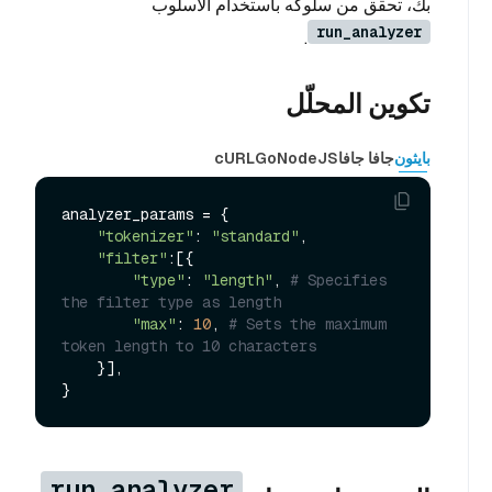
بك، تحقق من سلوكه باستخدام الأسلوب
run_analyzer
.
تكوين المحلّل
بايثون
جافا جافا
NodeJS
Go
cURL
analyzer_params = {

"tokenizer"
: 
"standard"
,

"filter"
:[{

"type"
: 
"length"
, 
# Specifies 
the filter type as length
"max"
: 
10
, 
# Sets the maximum 
token length to 10 characters
    }],

run_analyzer