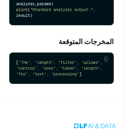
print
(
"Standard analyzer output:"
, 
المخرجات المتوقعة
[
'The'
, 
'length'
, 
'filter'
, 
'allows'
, 
'control'
, 
'over'
, 
'token'
, 
'length'
, 
'for'
, 
'text'
, 
'processing'