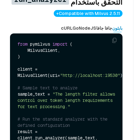
التحقق باستخدام
Compatible with Milvus 2.5.11+
بايثون
جافا جافا
NodeJS
Go
cURL
from
 pymilvus 
import
 (

    MilvusClient,

)

client = 
MilvusClient(uri=
"http://localhost:19530"
)

# Sample text to analyze
sample_text = 
"The length filter allows 
control over token length requirements 
for text processing."
# Run the standard analyzer with the 
defined configuration
result = 
client.run_analyzer(sample_text, 