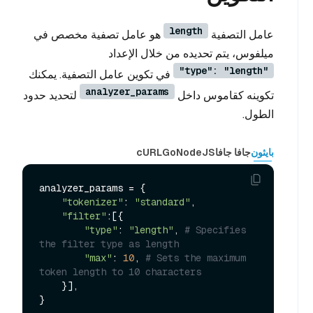
length
عامل التصفية
هو عامل تصفية مخصص في
ميلفوس، يتم تحديده من خلال الإعداد
"type": "length"
في تكوين عامل التصفية. يمكنك
analyzer_params
تكوينه كقاموس داخل
لتحديد حدود
الطول.
بايثون
جافا جافا
NodeJS
Go
cURL
analyzer_params = {

"tokenizer"
: 
"standard"
,

"filter"
:[{

"type"
: 
"length"
, 
# Specifies 
the filter type as length
"max"
: 
10
, 
# Sets the maximum 
token length to 10 characters
    }],
