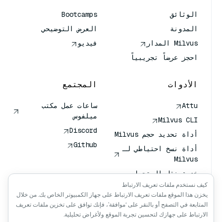
الوثائق
Bootcamps
المدونة
العرض التوضيحي
Milvus المدار
فيديو
احجز عرضاً تجريبياً
الأدوات
المجتمع
Attu
ساعات عمل مكتب
ميلفوس
Milvus CLI
Discord
أداة تحديد حجم Milvus
Github
أداة نسخ احتياطي لـ
Milvus
خدمة نقل المتجهات
(VTS)
كيف نستخدم ملفات تعريف الارتباط
يخزن هذا الموقع ملفات تعريف الارتباط على جهاز الكمبيوتر الخاص بك. من خلال
باحث عميق
المتابعة في التصفح أو بالنقر على ‘موافقة’، فإنك توافق على تخزين ملفات تعريف
سياق كلود كلود
الارتباط على جهازك لتحسين تجربة الموقع ولأغراض تحليلية.