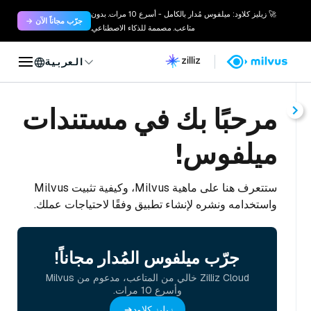
🚀 زيليز كلاود: ميلفوس مُدار بالكامل - أسرع 10 مرات. بدون
جرّب مجاناً الآن →
متاعب. مصممة للذكاء الاصطناعي.
العربية
مرحبًا بك في مستندات
ميلفوس!
ستتعرف هنا على ماهية Milvus، وكيفية تثبيت Milvus
واستخدامه ونشره لإنشاء تطبيق وفقًا لاحتياجات عملك.
جرّب ميلفوس المُدار مجاناً!
Zilliz Cloud خالي من المتاعب، مدعوم من Milvus
وأسرع 10 مرات.
زيليز كلاود