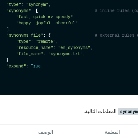
"type"
: 
"synonym"
,

"synonyms"
: [                       
# inline rules (o
"fast, quick => speedy"
,

"happy, joyful, cheerful"
,

 ],

"synonyms_file"
: {                  
# external rules 
"type"
: 
"remote"
,

"resource_name"
: 
"en_synonyms"
,

"file_name"
: 
"synonyms.txt"
,

 },

"expand"
: 
True
,

المعلمات التالية.
synonym
المعلمة
الوصف