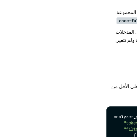
المجموعة.
.
cheerfu
. المدخلات
ولم تتغير.
لى الأقل من
analyzer_p
"toke
"filt
        {
