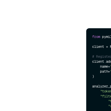
from
 pymi
client = 
# Registe
client.ad
    name=
    path=
)

analyzer_p
"toke
"filt
"
"