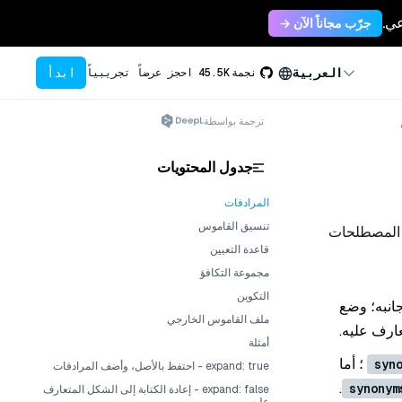
جرّب مجاناً الآن →
ابدأ
العربية
نجمة
45.5K
احجز عرضاً تجريبياً
ترجمة بواسطة
جدول المحتويات
المرادفات
تنسيق القاموس
ق المصطلحات
قاعدة التعيين
مجموعة التكافؤ
التكوين
انبه؛ وضع
ملف القاموس الخارجي
عارف عليه.
أمثلة
؛ أما
syn
expand: true - احتفظ بالأصل، وأضف المرادفات
.
synonym
expand: false - إعادة الكتابة إلى الشكل المتعارف