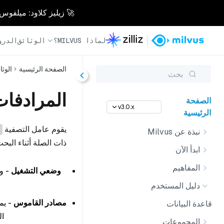
🚀 زيليز كلاود: ميلفوس مُدار بالكامل - أسرع 0
لماذا MILVUS؟
الوثائق
الدرو
الصفحة الرئيسية
الوثا
بحث
المرادفا
الصفحة
v3.0.x
الرئيسية
يقوم عامل التصفية
نبذة عن Milvus
ذات الصلة أثناء الب
ابدأ الآن
المفاهيم
وضعي التشغيل
- و
دليل المستخدم
مصادر القاموس
- يم
قاعدة البيانات
ال
المجموعات