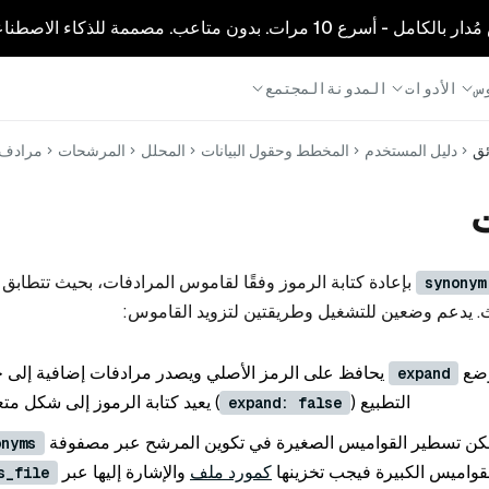
1 مرات. بدون متاعب. مصممة للذكاء الاصطناعي.
س
الأدوات
المدونة
المجتمع
ئق
دليل المستخدم
المخطط وحقول البيانات
المحلل
المرشحات
مرادف
ت
بإعادة كتابة الرموز وفقًا لقاموس المرادفات، بحيث تتطاب
synonym
حث. يدعم وضعين للتشغيل وطريقتين لتزويد القاموس:
ضع
يحافظ على الرمز الأصلي ويصدر مرادفات إضافية إلى ج
expand
التطبيع (
) يعيد كتابة الرموز إلى شكل مت
expand: false
كن تسطير القواميس الصغيرة في تكوين المرشح عبر مصفوفة
onyms
قواميس الكبيرة فيجب تخزينها
كمورد ملف
والإشارة إليها عبر
s_file