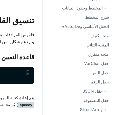
المخطط وحقول البيانات
شرح المخطط
تنسيق الق
الحقل الأساسي و«AutoID»
قاموس المرادفات هو
متجه كثيف
يتم دعم شكلين من ال
المتجه الثنائي
متجه متفرق
قاعدة التعيين
حقل VarChar
حقل النص
حقل الرقم
حقل JSON
يتم إعادة كتابة الرمو
حقل المصفوفة
). يُسمح بتع
speedy
StructArray