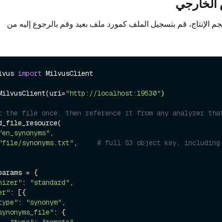
الخارجي
جم الإنتاج، قم بتسجيل الملف كمورد ملف بعيد وقم بالرجوع إليه من
lvus 
import
 MilvusClient

MilvusClient(uri=
"http://localhost:19530"
)

r the file once, then reference it from any analyzer tha
d_file_resource(

"en_synonyms"
,

"file/synonyms.txt"
,     
# full S3 object key, including
arams = {

nizer"
: 
"standard"
,

er"
: [{

type"
: 
"synonym"
,

synonyms_file"
: {
