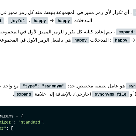
، أي تكرار لأي رمز مميز في المجموعة ينبعث منه كل رمز مميز في 
المدخلات
→
،
،
l
joyful
happy
happy
، تتم إعادة كتابة كل تكرار للرمز المميز الأول في المجموعة
expand:
؛ المدخلات
هي بالفعل الرمز الأول في المجموعة 
happy
happy
هو عامل تصفية مخصص. حدد
مع واحد ع
"type": "synonym"
syn
أو
(خارجي)، بالإضافة إلى علامة
.
expand
synonyms_file
arams = {

nizer"
: 
"standard"
,

er"
: [
