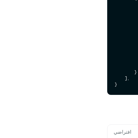
           
           
        }

    ],

افتراضي