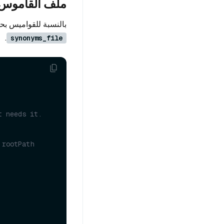
ملف القاموس 
بالنسبة للقواميس بح
.
synonyms_file
t needs it.
 rootPath