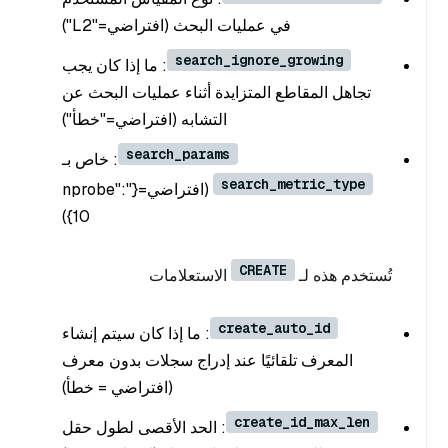
في عمليات البحث (افتراضي="L2")
search_ignore_growing
: ما إذا كان يجب
تجاهل المقاطع المتزايدة أثناء عمليات البحث عن
التشابه (افتراضي="خطأ")
search_params
: خاص بـ
search_metric_type
(افتراضي={"nprobe":
10})
CREATE
تُستخدم هذه لـ
الاستعلامات
create_auto_id
: ما إذا كان سيتم إنشاء
المعرف تلقائيًا عند إدراج سجلات بدون معرف
(افتراضي = خطأ)
create_id_max_len
: الحد الأقصى لطول حقل