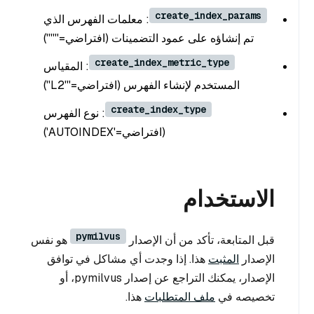
create_index_params
: معلمات الفهرس الذي
تم إنشاؤه على عمود التضمينات (افتراضي='''''')
create_index_metric_type
: المقياس
المستخدم لإنشاء الفهرس (افتراضي='''L2'')
create_index_type
: نوع الفهرس
(افتراضي='AUTOINDEX')
الاستخدام
pymilvus
قبل المتابعة، تأكد من أن الإصدار
هو نفس
الإصدار
المثبت
هذا. إذا وجدت أي مشاكل في توافق
الإصدار، يمكنك التراجع عن إصدار pymilvus، أو
تخصيصه في
ملف المتطلبات
هذا.