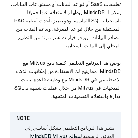
تطبيقات SaaS أو قواعد البيانات أو مستودعات البيانات،
يمكن لـ MindsDB ربطها والاستعلام عنها جميعًا
باستخدام SQL القياسية. وهو يتميز بأحدث أنظمة RAG
المستقلة من خلال قواعد المعرفة، ويدعم المئات من
مصادر البيانات، ويوفر خيارات نشر مرنة من التطوير
المحلي إلى البيئات السحابية.
يوضح هذا البرنامج التعليمي كيفية دمج Milvus مع
MindsDB، مما يتيح لك الاستفادة من إمكانيات الذكاء
الاصطناعي في MindsDB مع وظيفة قاعدة بيانات
المتجهات في Milvus من خلال عمليات شبيهة بـ SQL
لإدارة واستعلام التضمينات المتجهة.
يشير هذا البرنامج التعليمي بشكل أساسي إلى
الوثائق الرسمية
لمعالج MindsDB Milvus