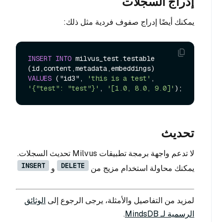
إدراج السجلات
يمكنك أيضًا إدراج صفوف فردية مثل ذلك:
INSERT
INTO
 milvus_test.testable 
VALUES
 ("id3", 
'this is a test'
, 
'{"test": "test"}'
, 
'[1.0, 8.0, 9.0]'
تحديث
لا تدعم واجهة برمجة تطبيقات Milvus تحديث السجلات.
INSERT
DELETE
يمكنك محاولة استخدام مزيج من
و
لمزيد من التفاصيل والأمثلة، يرجى الرجوع إلى
الوثائق
الرسمية لـ MindsDB
.