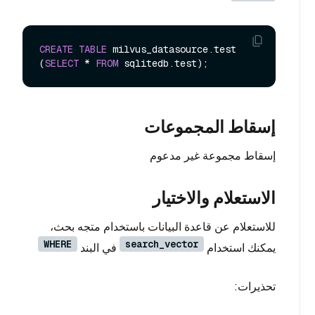
CREATE
TABLE
 milvus_datasource.test

(
SELECT
*
FROM
إسقاط المجموعات
إسقاط مجموعة غير مدعوم
الاستعلام والاختيار
للاستعلام عن قاعدة البيانات باستخدام متجه بحث،
WHERE
search_vector
يمكنك استخدام
في البند
تحذيرات: