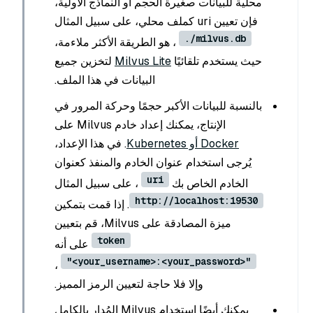
محلية للبيانات صغيرة الحجم أو النماذج الأولية،
فإن تعيين uri كملف محلي، على سبيل المثال
./milvus.db
، هو الطريقة الأكثر ملاءمة،
حيث يستخدم تلقائيًا
Milvus Lite
لتخزين جميع
البيانات في هذا الملف.
بالنسبة للبيانات الأكبر حجمًا وحركة المرور في
الإنتاج، يمكنك إعداد خادم Milvus على
Docker أو Kubernetes
. في هذا الإعداد،
يُرجى استخدام عنوان الخادم والمنفذ كعنوان
uri
الخادم الخاص بك
، على سبيل المثال
http://localhost:19530
. إذا قمت بتمكين
ميزة المصادقة على Milvus، قم بتعيين
token
على أنه
"<your_username>:<your_password>"
،
وإلا فلا حاجة لتعيين الرمز المميز.
يمكنك أيضًا استخدام Milvus المُدار بالكامل