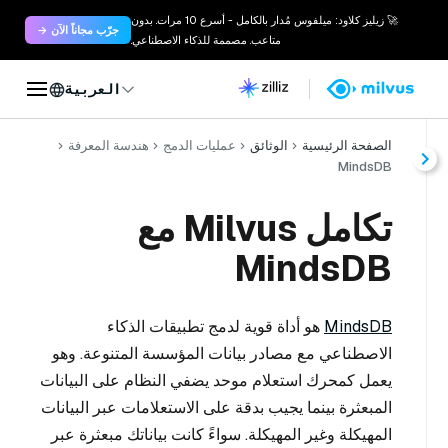
🚀 زيليز كلاود: ميلفوس مُدار بالكامل - أسرع 10 مرات. بدون
جرّب مجاناً الآن →
متاعب. مصممة للذكاء الاصطناعي.
العربية
الصفحة الرئيسية
الوثائق
عمليات الدمج
هندسة المعرفة
MindsDB
تكامل Milvus مع
MindsDB
MindsDB
هو أداة قوية لدمج تطبيقات الذكاء
الاصطناعي مع مصادر بيانات المؤسسة المتنوعة. وهو
يعمل كمحرك استعلام موحد يضفي النظام على البيانات
المبعثرة بينما يجيب بدقة على الاستعلامات عبر البيانات
المهيكلة وغير المهيكلة. سواءً كانت بياناتك مبعثرة عبر