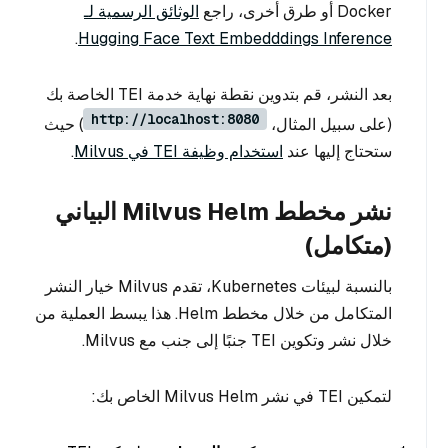
Docker أو طرق أخرى، راجع
الوثائق الرسمية لـ
.
Hugging Face Text Embedddings Inference
بعد النشر، قم بتدوين نقطة نهاية خدمة TEI الخاصة بك
http://localhost:8080
(على سبيل المثال،
) حيث
ستحتاج إليها عند
استخدام وظيفة TEI في Milvus
.
نشر مخطط Milvus Helm البياني
(متكامل)
بالنسبة لبيئات Kubernetes، تقدم Milvus خيار النشر
المتكامل من خلال مخطط Helm. هذا يبسط العملية من
خلال نشر وتكوين TEI جنبًا إلى جنب مع Milvus.
لتمكين TEI في نشر Milvus Helm الخاص بك: