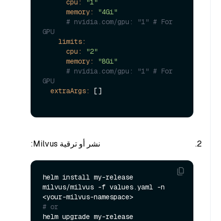
cpu:
"1"
memory:
"4Gi"
# nvidia.com/gpu: "1" # For 
GPU
limits:
cpu:
"2"
memory:
"8Gi"
# nvidia.com/gpu: "1" # For 
GPU
extraArgs:
 []

نشر أو ترقية Milvus:
helm install my-release 
milvus/milvus -f values.yaml -n 
# or
helm upgrade my-release 