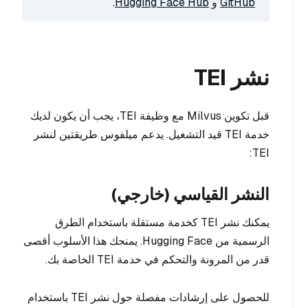
GitHub
و
Hugging Face Hub
.
نشر TEI
قبل تكوين Milvus مع وظيفة TEI، يجب أن يكون لديك
خدمة TEI قيد التشغيل. يدعم ميلفوس طريقتين لنشر
TEI:
النشر القياسي (خارجي)
يمكنك نشر TEI كخدمة مستقلة باستخدام الطرق
الرسمية من Hugging Face. يمنحك هذا الأسلوب أقصى
قدر من المرونة والتحكم في خدمة TEI الخاصة بك.
للحصول على إرشادات مفصلة حول نشر TEI باستخدام