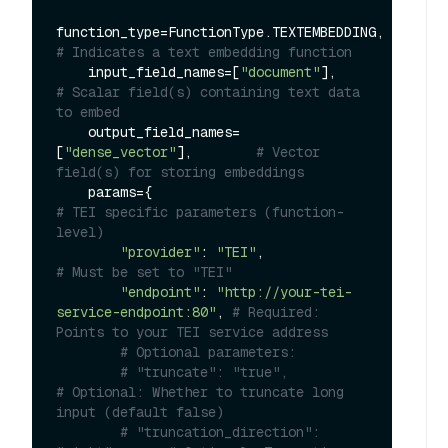
function_type=FunctionType.TEXTEMBEDDING,   
# Indicates a text embedding function
    input_field_names=[
"document"
],             
# Scalar field(s) containing text data 
to embed
    output_field_names=
[
"dense_vector"
],        
# Vector 
field(s) for storing embeddings
    params={                                    
# TEI specific parameters (function-
level)
"provider"
: 
"TEI"
,                      
# Must be set to "TEI"
"endpoint"
: 
"http://your-tei-
service-endpoint:80"
, 
# Required: 
Points to your TEI service address
# Optional parameters:
# "truncate": "true",                   
# Optional: Whether to truncate long 
input (default false)
# "truncation_direction": 