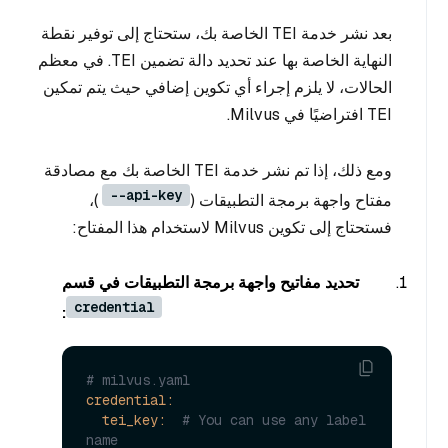
بعد نشر خدمة TEI الخاصة بك، ستحتاج إلى توفير نقطة
النهاية الخاصة بها عند تحديد دالة تضمين TEI. في معظم
الحالات، لا يلزم إجراء أي تكوين إضافي حيث يتم تمكين
TEI افتراضيًا في Milvus.
ومع ذلك، إذا تم نشر خدمة TEI الخاصة بك مع مصادقة
--api-key
مفتاح واجهة برمجة التطبيقات (
)،
فستحتاج إلى تكوين Milvus لاستخدام هذا المفتاح:
تحديد مفاتيح واجهة برمجة التطبيقات في قسم
credential
:
# milvus.yaml
credential:
tei_key:
# You can use any label 
name