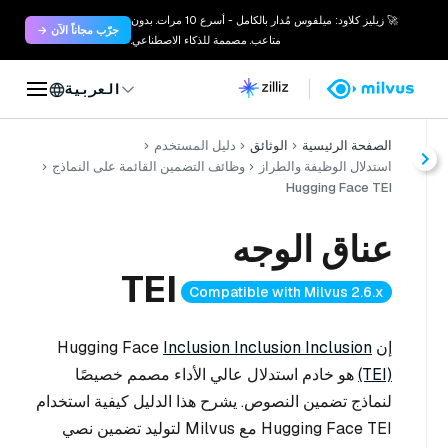
🚀 زيليز كلاود: ميلفوس مُدار بالكامل - أسرع 10 مرات. بدون
جرّب مجاناً الآن →
متاعب. مصممة للذكاء الاصطناعي.
العربية
الصفحة الرئيسية
الوثائق
دليل المستخدم
استدلال الوظيفة والطراز
وظائف التضمين القائمة على النماذج
Hugging Face TEI
عناق الوجه
TEI
Compatible with Milvus 2.6.x
إن Hugging Face
Inclusion Inclusion Inclusion
(TEI)
هو خادم استدلال عالي الأداء مصمم خصيصًا
لنماذج تضمين النصوص. يشرح هذا الدليل كيفية استخدام
Hugging Face TEI مع Milvus لتوليد تضمين نصي