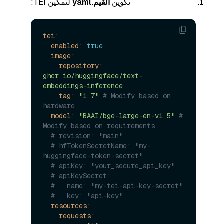
تكوين
القيم.yaml
لتمكين TEI:
tei:
enabled:
true
image:
repository:
ghcr.io/huggingface/text-
embeddings-inference
tag:
"1.7"
# Modify based on 
hardware
model:
"BAAI/bge-large-en-v1.5"
# 
Modify based on requirements
# revision: "main"
# hfTokenSecretName: "my-
huggingface-token-secret"
# apiKey: "your_secure_api_key"
# apiKeySecret:
#   name: "my-tei-api-key-secret"
#   key: "api-key"
resources:
requests: