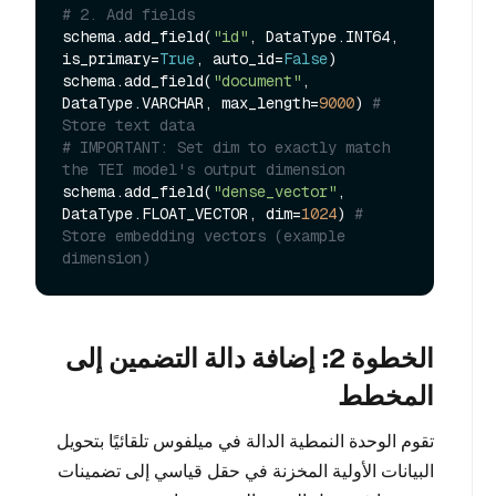
# 2. Add fields
schema.add_field(
"id"
, DataType.INT64, 
is_primary=
True
, auto_id=
False
)

schema.add_field(
"document"
, 
DataType.VARCHAR, max_length=
9000
) 
# 
Store text data
# IMPORTANT: Set dim to exactly match 
the TEI model's output dimension
schema.add_field(
"dense_vector"
, 
DataType.FLOAT_VECTOR, dim=
1024
) 
# 
Store embedding vectors (example 
dimension)
الخطوة 2: إضافة دالة التضمين إلى
المخطط
تقوم الوحدة النمطية الدالة في ميلفوس تلقائيًا بتحويل
البيانات الأولية المخزنة في حقل قياسي إلى تضمينات