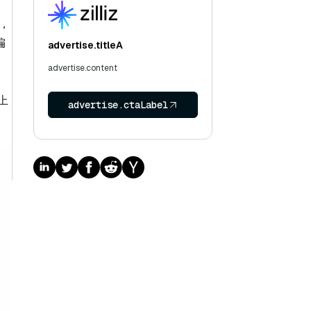
，
偏
advertise.titleA
advertise.content
上
advertise.ctaLabel