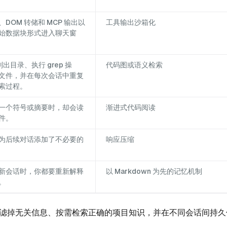
DOM 转储和 MCP 输出以
工具输出沙箱化
始数据块形式进入聊天窗
 列出目录、执行 grep 操
代码图或语义检索
文件，并在每次会话中重复
索过程。
一个符号或摘要时，却会读
渐进式代码阅读
件。
为后续对话添加了不必要的
响应压缩
新会话时，你都要重新解释
以 Markdown 为先的记忆机制
。
滤掉无关信息、按需检索正确的项目知识，并在不同会话间持久