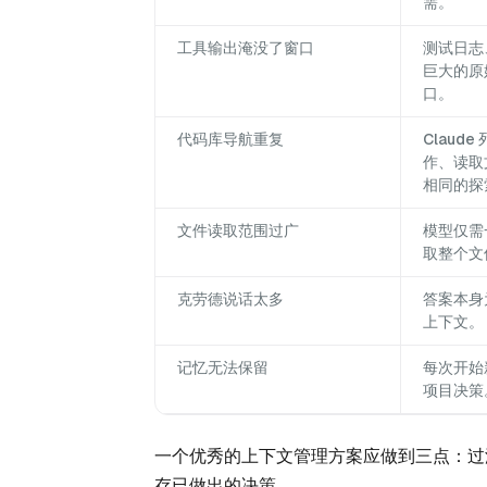
需。
工具输出淹没了窗口
测试日志、
巨大的原
口。
代码库导航重复
Claude
作、读取
相同的探
文件读取范围过广
模型仅需
取整个文
克劳德说话太多
答案本身
上下文。
记忆无法保留
每次开始
项目决策
一个优秀的上下文管理方案应做到三点：过
存已做出的决策。