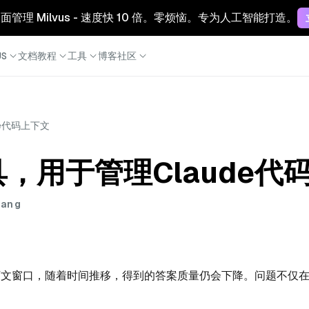
 云：全面管理 Milvus - 速度快 10 倍。零烦恼。专为人工智能打造。
S
文档
教程
工具
博客
社区
e代码上下文
，用于管理Claude代
hang
个令牌的上下文窗口，随着时间推移，得到的答案质量仍会下降。问题不仅