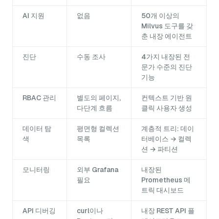
AI 지원
없음
50개 이상의
Milvus 도구를 갖
춘 내장 에이전트
진단
수동 조사
4가지 내장된 전
문가 수준의 진단
기능
RBAC 관리
별도의 페이지,
컨텍스트 기반 원
다단계 흐름
클릭 사용자 생성
데이터 탐
평면형 컬렉션
계층적 트리: 데이
색
목록
터베이스 → 컬렉
션 → 파티션
모니터링
외부 Grafana
내장된
필요
Prometheus 메
트릭 대시보드
API 디버깅
curl이나
내장 REST API 플