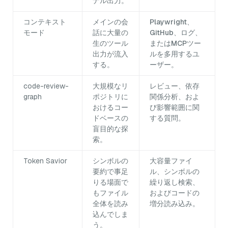
ナル出力。
コンテキスト
メインの会
Playwright、
モード
話に大量の
GitHub、ログ、
生のツール
またはMCPツー
出力が流入
ルを多用するユ
する。
ーザー。
code-review-
大規模なリ
レビュー、依存
graph
ポジトリに
関係分析、およ
おけるコー
び影響範囲に関
ドベースの
する質問。
盲目的な探
索。
Token Savior
シンボルの
大容量ファイ
要約で事足
ル、シンボルの
りる場面で
繰り返し検索、
もファイル
およびコードの
全体を読み
増分読み込み。
込んでしま
う。