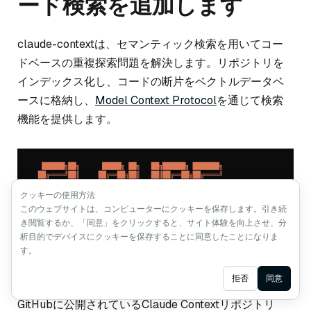
ード検索を追加します
claude-contextは、セマンティック検索を用いてコー
ドベースの重複探索問題を解決します。リポジトリを
インデックス化し、コードの断片をベクトルデータベ
ースに格納し、
Model Context Protocol
を通じて検索
機能を提供します。
クッキーの使用方法
このウェブサイトは、コンピューターにクッキーを保存します。引き続
き閲覧するか、「同意」をクリックすると、サイト体験を向上させ、分
析目的でデバイスにクッキーを保存することに同意したことになりま
す。
Ask AI
拒否
同意
GitHubに公開されているClaude Contextリポジトリ