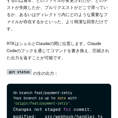
するのは通常、どのファイルが変更されたか、どのテ
ストが失敗したか、プルリクエストがどこで滞ってい
るか、あるいはディレクトリ内にどのような重要なフ
ァイルが存在するかといった、より簡潔な回答だけで
す。
RTKはシェルとClaudeの間に位置します。Claude
Codeのフックを通じてコマンドを書き換え、圧縮され
た出力を返すことが可能です。
git status
の生の出力：
On branch feat/payment-retry

Your branch is up to 
date
 with 
'origin/feat/payment-retry'
Changes not staged 
for
 commit:

modified:   src/webhook/handler.ts
