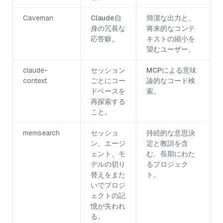
Caveman
Claude自
簡潔な出力と、
身の冗長な
将来的なコンテ
応答癖。
キストの縮小を
望むユーザー。
claude-
セッション
MCPによる意味
context
ごとにコー
論的なコード検
ドベースを
索。
再探索する
こと。
memsearch
セッショ
持続的な意思決
ン、エージ
定と教訓を含
ェント、モ
む、長期にわた
デルの切り
るプロジェク
替えをまた
ト。
いでプロジ
ェクトの記
憶が失われ
る。