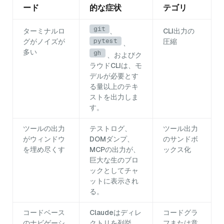
ード
的な症状
テゴリ
git
ターミナルロ
、
CLI出力の
pytest
グがノイズが
圧縮
、
多い
gh
、およびク
ラウドCLIは、モ
デルが必要とす
る量以上のテキ
ストを出力しま
す。
ツールの出力
テストログ、
ツール出力
がウィンドウ
DOMダンプ、
のサンドボ
を埋め尽くす
MCPの出力が、
ックス化
巨大な生のブロ
ックとしてチャ
ットに表示され
る。
コードベース
Claudeはディレ
コードグラ
のナビゲーシ
クトリを列挙
フまたは意