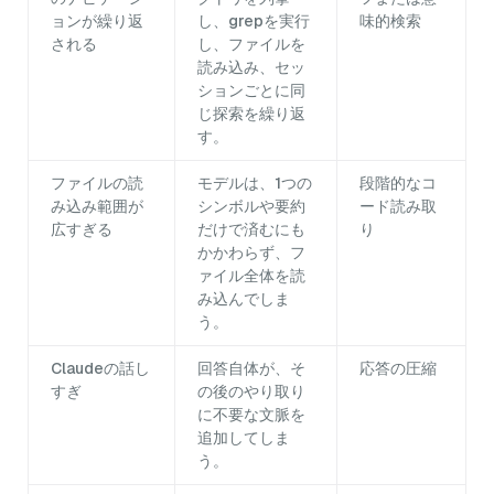
ョンが繰り返
し、grepを実行
味的検索
される
し、ファイルを
読み込み、セッ
ションごとに同
じ探索を繰り返
す。
ファイルの読
モデルは、1つの
段階的なコ
み込み範囲が
シンボルや要約
ード読み取
広すぎる
だけで済むにも
り
かかわらず、フ
ァイル全体を読
み込んでしま
う。
Claudeの話し
回答自体が、そ
応答の圧縮
すぎ
の後のやり取り
に不要な文脈を
追加してしま
う。