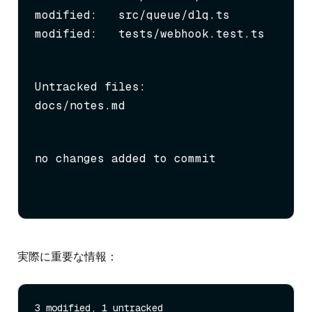
modified:   src/queue/dlq.ts

modified:   tests/webhook.test.ts
Untracked files:

docs/notes.md
no changes added to commit
実際に重要な情報：
3 modified, 1 untracked
