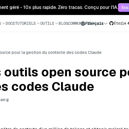
ment géré - 10x plus rapide. Zéro tracas. Conçu pour l'IA.
Ess
S
DOCS
TUTORIELS
OUTILS
BLOG
COMMUNAUTÉ
Français
Étoile
source pour la gestion du contexte des codes Claude
s outils open source p
es codes Claude
hang