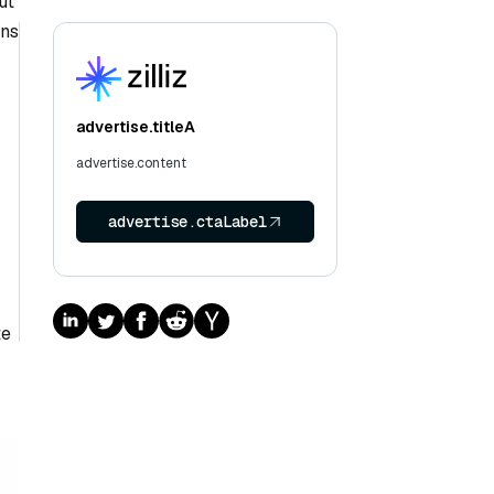
ut
ans
advertise.titleA
advertise.content
advertise.ctaLabel
te