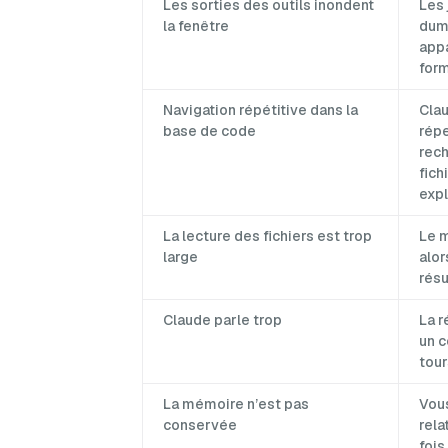
Les sorties des outils inondent
Les 
la fenêtre
dum
appa
form
Navigation répétitive dans la
Clau
base de code
répe
rech
fich
expl
La lecture des fichiers est trop
Le m
large
alor
résu
Claude parle trop
La 
un c
tour
La mémoire n’est pas
Vous
conservée
rela
foi