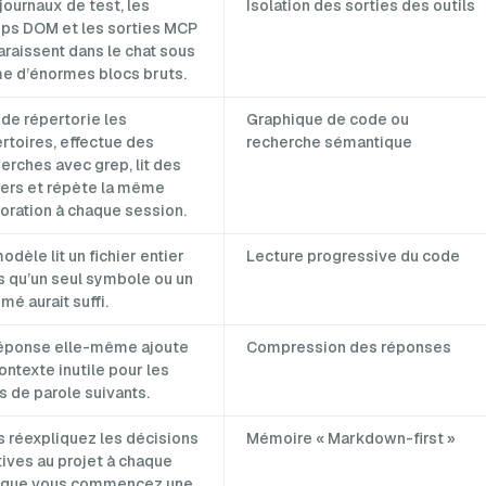
journaux de test, les
Isolation des sorties des outils
ps DOM et les sorties MCP
raissent dans le chat sous
e d’énormes blocs bruts.
de répertorie les
Graphique de code ou
rtoires, effectue des
recherche sémantique
erches avec grep, lit des
iers et répète la même
oration à chaque session.
odèle lit un fichier entier
Lecture progressive du code
s qu’un seul symbole ou un
mé aurait suffi.
réponse elle-même ajoute
Compression des réponses
ontexte inutile pour les
s de parole suivants.
 réexpliquez les décisions
Mémoire « Markdown-first »
tives au projet à chaque
s que vous commencez une