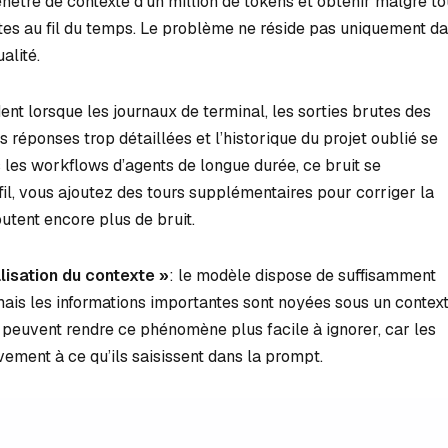
être de contexte d’un million de tokens et obtenir malgré to
es au fil du temps. Le problème ne réside pas uniquement d
alité.
t lorsque les journaux de terminal, les sorties brutes des
es réponses trop détaillées et l’historique du projet oublié se
s les workflows d’agents de longue durée, ce bruit se
fil, vous ajoutez des tours supplémentaires pour corriger la
utent encore plus de bruit.
lisation du contexte »
: le modèle dispose de suffisamment
mais les informations importantes sont noyées sous un contex
s peuvent rendre ce phénomène plus facile à ignorer, car les
vement à ce qu’ils saisissent dans la prompt.