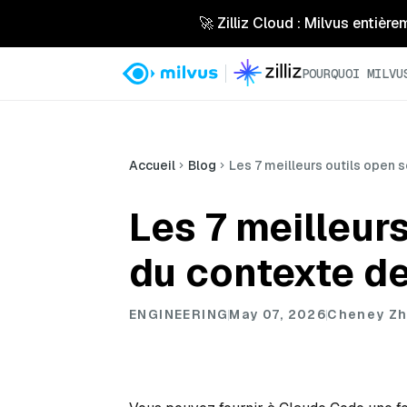
🚀 Zilliz Cloud : Milvus entière
POURQUOI MILVU
Accueil
Blog
Les 7 meilleurs outils open 
Les 7 meilleur
du contexte d
ENGINEERING
May 07, 2026
Cheney Z