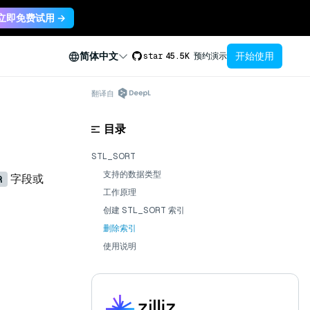
立即免费试用 →
开始使用
简体中文
star
45.5K
预约演示
翻译自
目录
STL_SORT
支持的数据类型
字段或
R
工作原理
创建 STL_SORT 索引
删除索引
使用说明