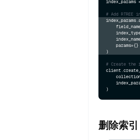
index_params 
# Add RTREE i
index_params.
    field_nam
    index_typ
    index_nam
    params=
)
# Create the 
client.create_
    collecti
    index_params=index_params

删除索引