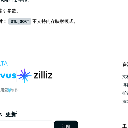
TAMPTZ 字段
。
索引参数。
射：
不支持内存映射模式。
STL_SORT
资
文
博
者用爱
制作
托管
预
us 更新
工
订阅