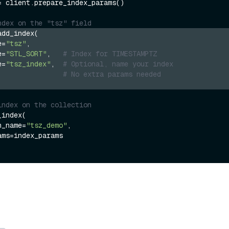
= client.prepare_index_params()

ndex on the "tsz" field
add_index(
e=
"tsz"
,
e=
"STL_SORT"
,   
# Index for TIMESTAMPTZ
e=
"tsz_index"
,  
# Optional, name your index
{}                
# No extra params needed
index on the collection
index(

on_name=
"tsz_demo"
,
