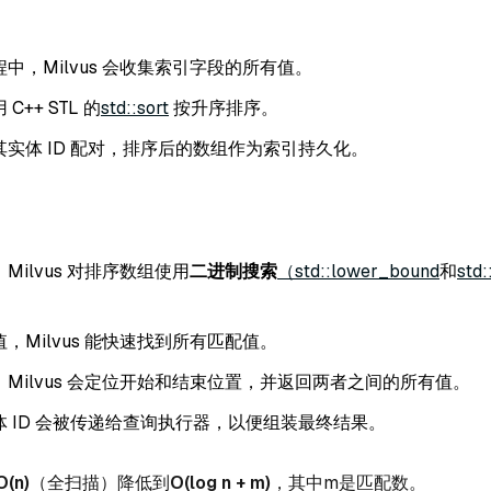
中，Milvus 会收集索引字段的所有值。
C++ STL 的
std::sort
按升序排序。
其实体 ID 配对，排序后的数组作为索引持久化。
Milvus 对排序数组使用
二进制搜索
（std::lower_bound
和
std
。
，Milvus 能快速找到所有匹配值。
Milvus 会定位开始和结束位置，并返回两者之间的所有值。
体 ID 会被传递给查询执行器，以便组装最终结果。
O(n)
（全扫描）降低到
O(log n + m)
，其中
m
是匹配数。