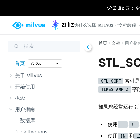
🚀 Zilliz
为什么选择 MILVUS
文档
教程
首页
文档
用户指
搜索
STL_S
首页
v3.0.x
关于 Milvus
索引是
STL_SORT
开始使用
字
TIMESTAMPTZ
概念
如果您经常运行以
用户指南
数据库
使用
,
,
==
!=
Collections
使用
和
IN
L