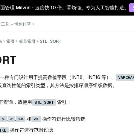
 云：全面管理 Milvus - 速度快 10 倍。零烦恼。专为人工智能打造。
工具
博客
社区
南
索引
标量索引
STL_SORT
ORT
一种专门设计用于提高数值字段（INT8、INT16 等）、
VARCHA
段查询性能的索引类型，其方法是按排序顺序组织数据。
下查询，请使用
索引：
STL_SORT
,
,
和
操作符进行比较筛选
>
<
>=
<=
操作符进行范围过滤
IKE