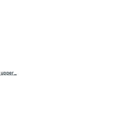
::upper
_