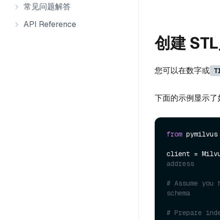
常见问题解答
API Reference
创建 STL
您可以在数字或
T
下面的示例显示了
from
 pymilvus
client = Milv
address
# Assume you 
schema
# Prepare ind