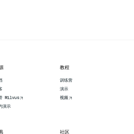
源
教程
档
训练营
客
演示
 Milvus
视频
约演示
具
社区