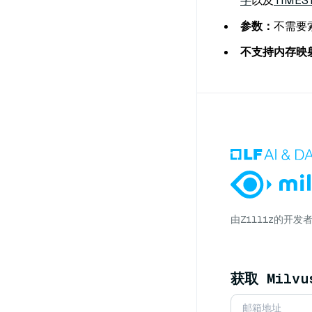
字
以及
TIMES
参数：
不需要
不支持内存映
由
Zilliz
的开发
获取 Milv