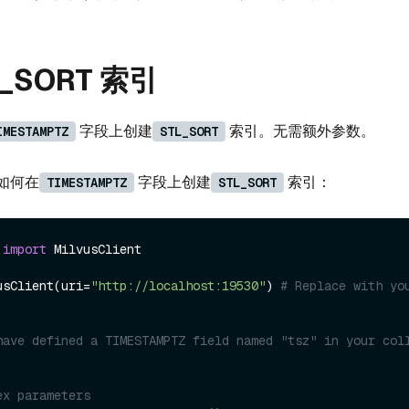
_SORT 索引
字段上创建
索引。无需额外参数。
IMESTAMPTZ
STL_SORT
如何在
字段上创建
索引：
TIMESTAMPTZ
STL_SORT
 
import
 MilvusClient

usClient(uri=
"http://localhost:19530"
) 
# Replace with you
have defined a TIMESTAMPTZ field named "tsz" in your coll
ex parameters