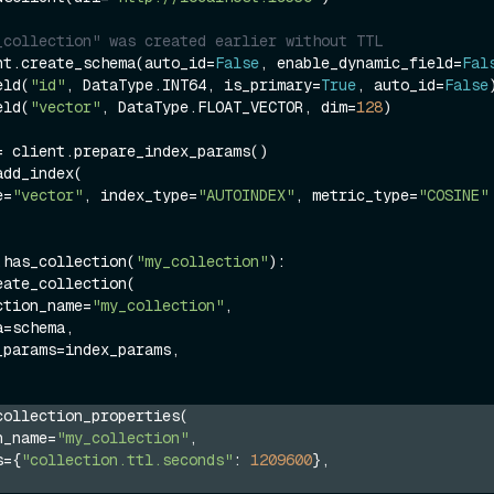
_collection" was created earlier without TTL
nt.create_schema(auto_id=
False
, enable_dynamic_field=
Fal
eld(
"id"
, DataType.INT64, is_primary=
True
, auto_id=
False
)
eld(
"vector"
, DataType.FLOAT_VECTOR, dim=
128
)

= client.prepare_index_params()

dd_index(

e=
"vector"
, index_type=
"AUTOINDEX"
, metric_type=
"COSINE"
.has_collection(
"my_collection"
):

collection_name=
"my_collection"
,

collection_properties(
on_name=
"my_collection"
,
es={
"collection.ttl.seconds"
: 
1209600
},