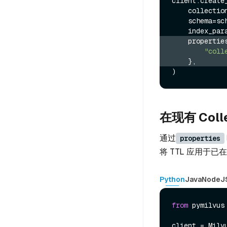
client.create_
    collecti
    schema=schema,

    properti
"coll
    },
在现有 Coll
通过
properties
将 TTL 应用于已在使
Python
Java
NodeJ
from
 pymilvus
client = Milv