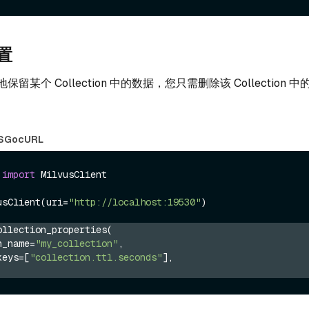
设置
某个 Collection 中的数据，您只需删除该 Collection 中的
S
Go
cURL
 
import
 MilvusClient

usClient(uri=
"http://localhost:19530"
)

ollection_properties(
on_name=
"my_collection"
,
_keys=[
"collection.ttl.seconds"
],