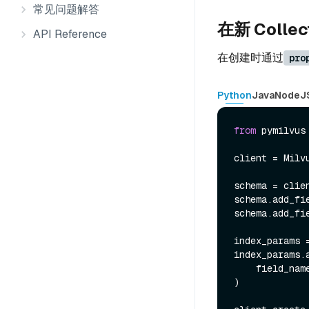
常见问题解答
在新 Colle
API Reference
在创建时通过
pro
Python
Java
NodeJ
from
 pymilvus
client = Milv
schema = clie
schema.add_fi
schema.add_fi
index_params 
index_params.a
    field_nam
)
