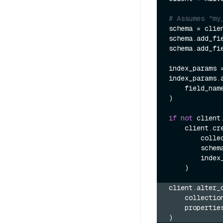
# Assumes "my
schema = clie
schema.add_fi
schema.add_fi
index_params 
index_params.a
    field_nam
)

if
not
 client
    client.create_collection(

        
        schema=schema,

        index_params=index_params,

    )

client.alter_
    collecti
    properti
)