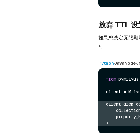
放弃 TTL 
如果您决定无限期地保留
可。
Python
Java
NodeJ
from
 pymilvus
client = Milv
client.drop_c
    collecti
    property
)