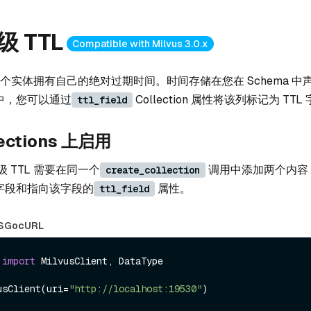
 TTL
Compatible with Milvus 3.0.x
许每个实体拥有自己的绝对过期时间。时间存储在您在 Schema 中
中，您可以通过
Collection 属性将该列标记为 TTL
ttl_field
ections 上启用
 TTL 需要在同一个
调用中添加两个内容：S
create_collection
字段和指向该字段的
属性。
ttl_field
S
Go
cURL
 
import
 MilvusClient, DataType

usClient(uri=
"http://localhost:19530"
)
