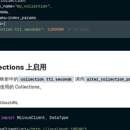
collection(

on_name=
"my_collection"
,

es={
ection.ttl.seconds"
: 
1209600
# 14 days
ections 上启用
映射中的
调用
collection.ttl.seconds
alter_collection_p
用的 Collections。
S
Go
cURL
 
import
 MilvusClient, DataType

usClient(uri=
"http://localhost:19530"
)
