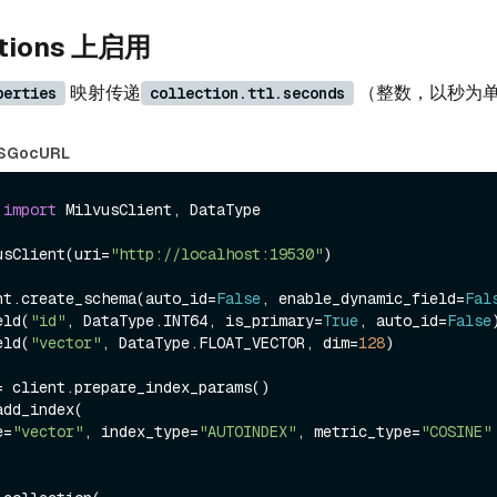
ctions 上启用
映射传递
（整数，以秒为
perties
collection.ttl.seconds
S
Go
cURL
 
import
 MilvusClient, DataType

usClient(uri=
"http://localhost:19530"
)

nt.create_schema(auto_id=
False
, enable_dynamic_field=
Fal
eld(
"id"
, DataType.INT64, is_primary=
True
, auto_id=
False
)
eld(
"vector"
, DataType.FLOAT_VECTOR, dim=
128
)

= client.prepare_index_params()

dd_index(

e=
"vector"
, index_type=
"AUTOINDEX"
, metric_type=
"COSINE"