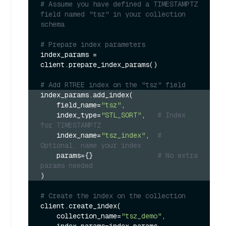
# Assume you have defined a TIMESTAMPTZ 
field named "tsz" in your collection 
schema
# Prepare index parameters
index_params = 
client.prepare_index_params()

# Add RTREE index on the "tsz" field
index_params.add_index(
    field_name=
"tsz"
,
    index_type=
"STL_SORT"
,   
# Index 
for TIMESTAMPTZ
    index_name=
"tsz_index"
,  
# 
Optional, name your index
    params={}                
# No extra 
params needed
)
# Create the index on the collection
client.create_index(

    collection_name=
"tsz_demo"
,

    index_params=index_params
