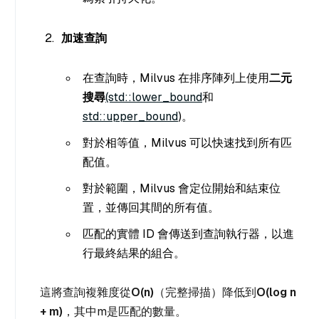
加速查詢
在查詢時，Milvus 在排序陣列上使用
二元
搜尋
(std::lower_bound
和
std::upper
_bound
)。
對於相等值，Milvus 可以快速找到所有匹
配值。
對於範圍，Milvus 會定位開始和結束位
置，並傳回其間的所有值。
匹配的實體 ID 會傳送到查詢執行器，以進
行最終結果的組合。
這將查詢複雜度從
O(n)
（完整掃描）降低到
O(log n
+ m)
，其中
m
是匹配的數量。