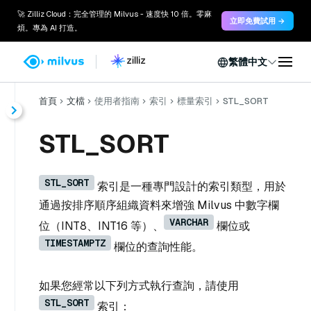
🚀 Zilliz Cloud：完全管理的 Milvus - 速度快 10 倍。零麻
立即免費試用 →
煩。專為 AI 打造。
繁體中文
首頁
文檔
使用者指南
索引
標量索引
STL_SORT
STL_SORT
STL_SORT
索引是一種專門設計的索引類型，用於
通過按排序順序組織資料來增強 Milvus 中數字欄
VARCHAR
位（INT8、INT16 等）、
欄位或
TIMESTAMPTZ
欄位的查詢性能。
如果您經常以下列方式執行查詢，請使用
STL_SORT
索引：