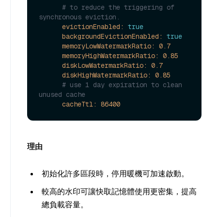
# to reduce the triggering of 
synchronous eviction.
evictionEnabled:
true
backgroundEvictionEnabled:
true
memoryLowWatermarkRatio:
0.7
memoryHighWatermarkRatio:
0.85
diskLowWatermarkRatio:
0.7
diskHighWatermarkRatio:
0.85
# use 1 day expiration to clean 
unused cache
cacheTtl:
86400
理由
初始化許多區段時，停用暖機可加速啟動。
較高的水印可讓快取記憶體使用更密集，提高
總負載容量。