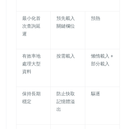
最小化首
預先載入
預熱
次查詢延
關鍵欄位
遲
有效率地
按需載入
懶惰載入 +
處理大型
部分載入
資料
保持長期
防止快取
驅逐
穩定
記憶體溢
出