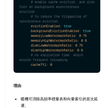
# enable cache eviction, and also 
turn on background asynchronous 
eviction
# to reduce the triggering of 
synchronous eviction.
evictionEnabled:
true
backgroundEvictionEnabled:
true
memoryLowWatermarkRatio:
0.75
memoryHighWatermarkRatio:
0.8
diskLowWatermarkRatio:
0.75
diskHighWatermarkRatio:
0.8
# no expiration time, which 
avoids frequent reloading
cacheTtl:
0
理由
暖機可消除高頻率標量表和向量索引的首次延
遲。