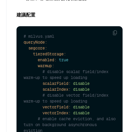
建議配置
# milvus.yaml
queryNode:
segcore:
tieredStorage:
enabled:
true
warmup:
# disable scalar field/index 
warm-up to speed up loading
scalarField:
disable
scalarIndex:
disable
# disable vector field/index 
warm-up to speed up loading
vectorField:
disable
vectorIndex:
disable
# enable cache eviction, and also 
turn on background asynchronous 
eviction