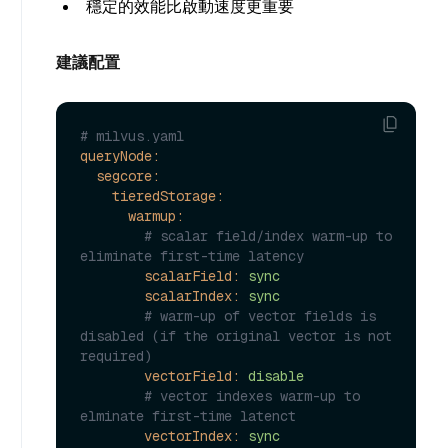
穩定的效能比啟動速度更重要
建議配置
# milvus.yaml
queryNode:
segcore:
tieredStorage:
warmup:
# scalar field/index warm-up to 
eliminate first-time latency
scalarField:
sync
scalarIndex:
sync
# warm-up of vector fields is 
disabled (if the original vector is not 
required)
vectorField:
disable
# vector indexes warm-up to 
elminate first-time latenct
vectorIndex:
sync