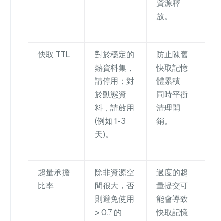
資源釋
放。
快取 TTL
對於穩定的
防止陳舊
熱資料集，
快取記憶
請停用；對
體累積，
於動態資
同時平衡
料，請啟用
清理開
(例如 1-3
銷。
天)。
超量承擔
除非資源空
過度的超
比率
間很大，否
量提交可
則避免使用
能會導致
> 0.7 的
快取記憶