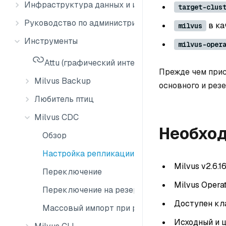
Инфраструктура данных и интеграция
target-clus
Руководство по администрированию
в ка
milvus
Инструменты
milvus-oper
Attu (графический интерфейс Milvus)
Прежде чем прис
Milvus Backup
основного и рез
Любитель птиц
Milvus CDC
Необхо
Обзор
Настройка репликации CDC
Milvus v2.6.1
Переключение
Milvus Operat
Переключение на резервный сервер
Доступен кла
Массовый импорт при репликации CDC
Исходный и ц