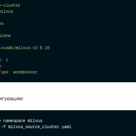
e-cluster
milvus
us
alone
lvusdb/milvus:v2.6.16
s:
1
s:
Type:
woodpecker
игурацию:
 namespace milvus
