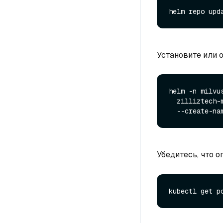
Установите или о
helm -n milvu
  zilliztech-milvus-operator/milvus-operator \

Убедитесь, что 