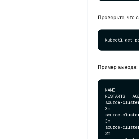
Проверьте, что 
Пример вывода:
NAME          
RESTARTS   AGE
source-cluster-
3m

source-cluster-
3m

source-cluster-
2m
