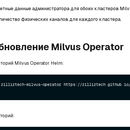
четные данные администратора для обоих кластеров Milv
личество физических каналов для каждого кластера.
Обновление Milvus Operator
торий Milvus Operator Helm:
 zilliztech-milvus-operator https://zilliztech.github.io
торий: