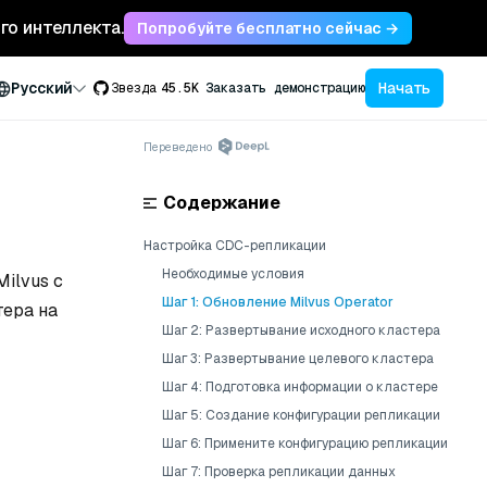
ого интеллекта.
Попробуйте бесплатно сейчас →
Начать
Русский
Звезда
45.5K
Заказать демонстрацию
Переведено
Содержание
Настройка CDC-репликации
Необходимые условия
ilvus с
Шаг 1: Обновление Milvus Operator
тера на
Шаг 2: Развертывание исходного кластера
Шаг 3: Развертывание целевого кластера
Шаг 4: Подготовка информации о кластере
Шаг 5: Создание конфигурации репликации
Шаг 6: Примените конфигурацию репликации
Шаг 7: Проверка репликации данных