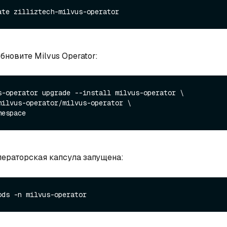
бновите Milvus Operator:
s-operator upgrade --install milvus-operator \

операторская капсула запущена: