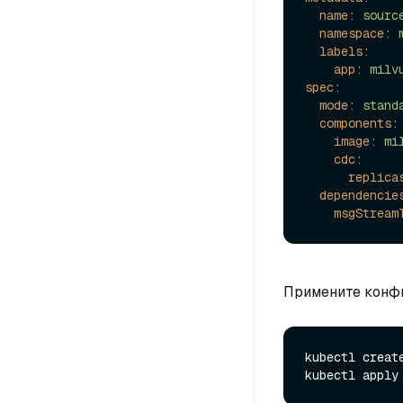
name:
sourc
namespace:
labels:
app:
milv
spec:
mode:
stand
components:
image:
mi
cdc:
replica
dependencie
msgStream
Примените конф
kubectl create