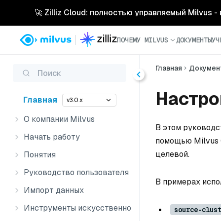
🚀 Zilliz Cloud: полностью управляемый Milvus 
ПОЧЕМУ MILVUS
ДОКУМЕНТЫ
УЧ
Главная
Докумен
Поиск
Настро
Главная
v3.0.x
О компании Milvus
В этом руководс
Начать работу
помощью Milvus 
целевой.
Понятия
Руководство пользователя
В примерах испо
Импорт данных
Инструменты искусственного интеллекта
source-clus