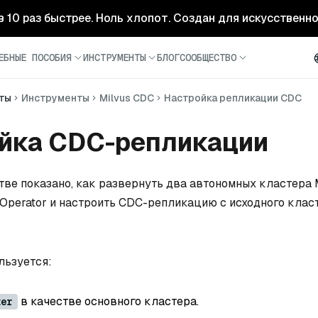
- в 10 раз быстрее. Ноль хлопот. Создан для искусственн
ЕБНЫЕ ПОСОБИЯ
ИНСТРУМЕНТЫ
БЛОГ
СООБЩЕСТВО
ты
Инструменты
Milvus CDC
Настройка репликации CDC
йка CDC-репликации
тве показано, как развернуть два автономных кластера M
Operator и настроить CDC-репликацию с исходного клас
льзуется:
в качестве основного кластера.
ter