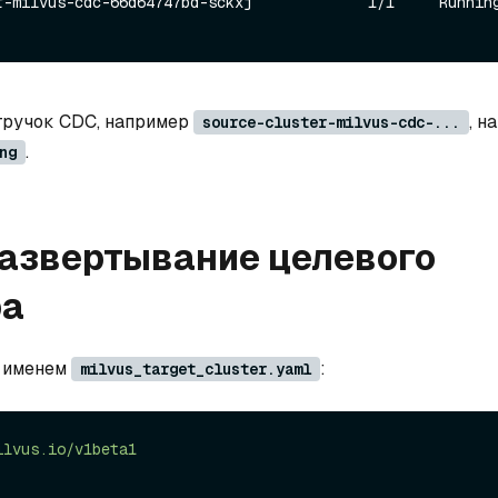
milvus-cdc-66d64747bd-sckxj             1/1     Running   0     
стручок CDC, например
, н
source-cluster-milvus-cdc-...
.
ng
Развертывание целевого
ра
с именем
:
milvus_target_cluster.yaml
ilvus.io/v1beta1