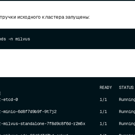
стручки исходного кластера запущены:
                                         READY   STATUS    


etcd-0                                  1/1     Running   0     
minio-6d8f7d9b9f-9t7j2                  1/1     Running   0     
milvus-standalone-7f8d9c8f6d-r2m5x      1/1     Running   0     