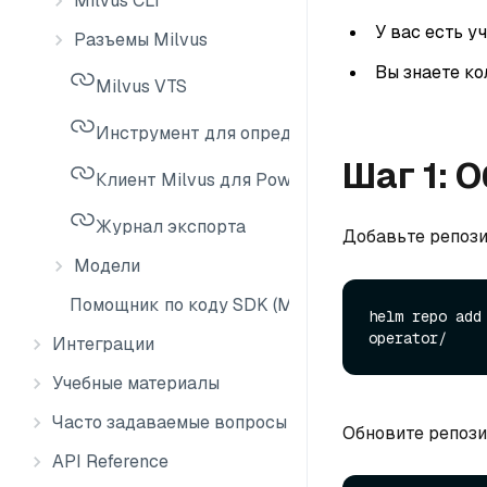
Milvus CLI
У вас есть у
Разъемы Milvus
Вы знаете ко
Milvus VTS
Инструмент для определения размера Milvus
Шаг 1: 
Клиент Milvus для PowerShell
Журнал экспорта
Добавьте репози
Модели
Помощник по коду SDK (MCP)
helm repo add
Интеграции
Учебные материалы
Часто задаваемые вопросы
Обновите репози
API Reference