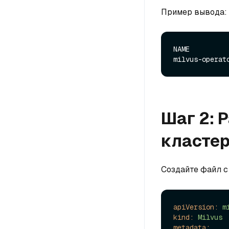
Пример вывода:
NAME         
Шаг 2: 
класте
Создайте файл 
apiVersion:
m
kind:
Milvus
metadata: