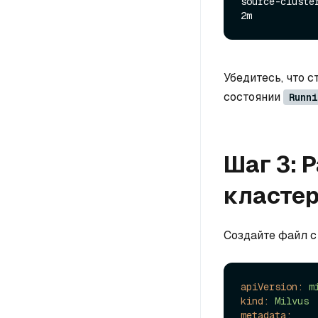
source-cluster-
Убедитесь, что 
состоянии
Runni
Шаг 3: 
класте
Создайте файл 
apiVersion:
m
kind:
Milvus
metadata: