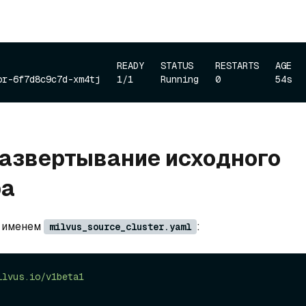
                      READY   STATUS    RESTARTS   AGE

Развертывание исходного
ра
с именем
:
milvus_source_cluster.yaml
ilvus.io/v1beta1