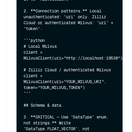
2. **Connection patterns.** Local 
unauthenticated: `uri` only. Zilliz 
Cloud or authenticated Milvus: `uri` + 
`token`.

```python

# Local Milvus

client = 
MilvusClient(uri="http://localhost:19530")

# Zilliz Cloud / authenticated Milvus

client = 
MilvusClient(uri="YOUR_MILVUS_URI", 
token="YOUR_MILVUS_TOKEN")

```

## Schema & data

3. **CRITICAL — Use `DataType` enum, 
not strings.** Write 
`DataType.FLOAT_VECTOR`, not 