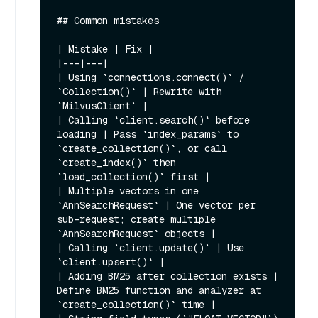
## Common mistakes

| Mistake | Fix |

|---|---|

| Using `connections.connect()` / 
`Collection()` | Rewrite with 
`MilvusClient` |

| Calling `client.search()` before 
loading | Pass `index_params` to 
`create_collection()`, or call 
`create_index()` then 
`load_collection()` first |

| Multiple vectors in one 
`AnnSearchRequest` | One vector per 
sub-request; create multiple 
`AnnSearchRequest` objects |

| Calling `client.update()` | Use 
`client.upsert()` |

| Adding BM25 after collection exists | 
Define BM25 function and analyzer at 
`create_collection()` time |
