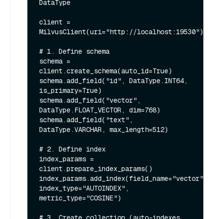
DataType

client = 
MilvusClient(uri="http://localhost:19530")

# 1. Define schema

schema = 
client.create_schema(auto_id=True)

schema.add_field("id", DataType.INT64, 
is_primary=True)

schema.add_field("vector", 
DataType.FLOAT_VECTOR, dim=768)

schema.add_field("text", 
DataType.VARCHAR, max_length=512)

# 2. Define index

index_params = 
client.prepare_index_params()

index_params.add_index(field_name="vector", 
index_type="AUTOINDEX", 
metric_type="COSINE")

# 3. Create collection (auto-indexes 