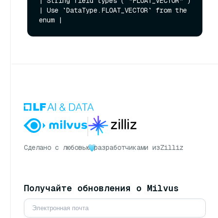
| String field types (`"FLOAT_VECTOR"`) 
| Use `DataType.FLOAT_VECTOR` from the 
Сделано с любовью
разработчиками из
Zilliz
Получайте обновления о Milvus