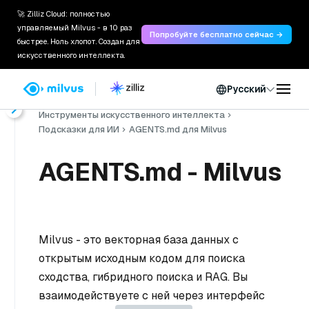
🚀 Zilliz Cloud: полностью
управляемый Milvus - в 10 раз
Попробуйте бесплатно сейчас →
быстрее. Ноль хлопот. Создан для
искусственного интеллекта.
Русский
Главная
Документы
Инструменты искусственного интеллекта
Подсказки для ИИ
AGENTS.md для Milvus
AGENTS.md - Milvus
Milvus - это векторная база данных с
открытым исходным кодом для поиска
сходства, гибридного поиска и RAG. Вы
взаимодействуете с ней через интерфейс