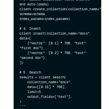
and auto-loads)

client.create_collection(collection_name="docs
schema=schema, 
index_params=index_params)

# 4. Insert

client.insert(collection_name="docs", 
data=[

    {"vector": [0.1] * 768, "text": 
"first doc"},

    {"vector": [0.2] * 768, "text": 
"second doc"},

])

# 5. Search

results = client.search(

    collection_name="docs",

    data=[[0.15] * 768],

    limit=5,

    output_fields=["text"],

)

```
