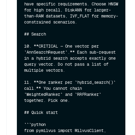
have specific requirements. Choose HNSW 
for high recall, DiskANN for larger-
than-RAM datasets, IVF_FLAT for memory-
constrained scenarios.

## Search

10. **CRITICAL — One vector per 
`AnnSearchRequest`.** Each sub-request 
in a hybrid search accepts exactly one 
query vector. Do not pass a list of 
multiple vectors.

11. **One ranker per `hybrid_search()` 
call.** You cannot chain 
`WeightedRanker` and `RRFRanker` 
together. Pick one.

## Quick start

```python

from pymilvus import MilvusClient, 