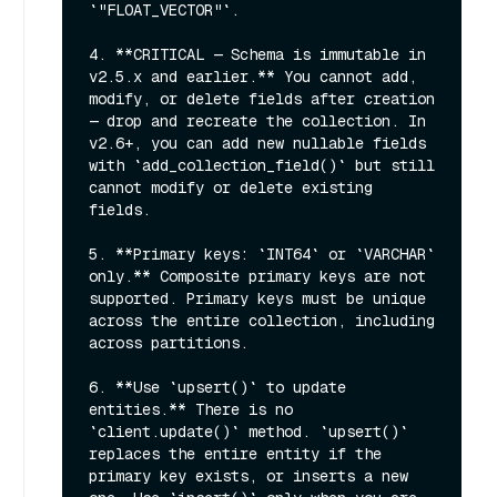
`"FLOAT_VECTOR"`.

4. **CRITICAL — Schema is immutable in 
v2.5.x and earlier.** You cannot add, 
modify, or delete fields after creation 
— drop and recreate the collection. In 
v2.6+, you can add new nullable fields 
with `add_collection_field()` but still 
cannot modify or delete existing 
fields.

5. **Primary keys: `INT64` or `VARCHAR` 
only.** Composite primary keys are not 
supported. Primary keys must be unique 
across the entire collection, including 
across partitions.

6. **Use `upsert()` to update 
entities.** There is no 
`client.update()` method. `upsert()` 
replaces the entire entity if the 
primary key exists, or inserts a new 