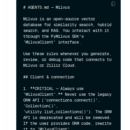
# AGENTS.md — Milvus

Milvus is an open-source vector 
database for similarity search, hybrid 
search, and RAG. You interact with it 
through the PyMilvus SDK's 
`MilvusClient` interface.

Use these rules whenever you generate, 
review, or debug code that connects to 
Milvus or Zilliz Cloud.

## Client & connection

1. **CRITICAL — Always use 
`MilvusClient`.** Never use the legacy 
ORM API (`connections.connect()`, 
`Collection()`, 
`utility.list_collections()`). The ORM 
API is deprecated and will be removed. 
If the user provides ORM code, rewrite 
it to `MilvusClient`.
