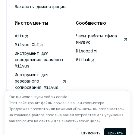
Заказать демонстрацию
Инструменты
Сообщество
Attu
Часы работы офиса
Милвус
Milvus CLI
Discord
Инструмент для
определения размеров
Github
Milvus
Инструмент для
резервного
копирования Milvus
Сервис передачи
Как мы используем файлы cookie
векторов (VTS)
Этот сайт хранит файлы cookie на вашем компьютере.
Продолжая просмотр или нажимая «Принять», вы соглашаетесь
Глубокий искатель
на хранение файлов cookie на вашем устройстве для улучшения
Клод Контекст
вашего опыта на сайте и для аналитических целей.
Ask AI
Отклонить
Принять