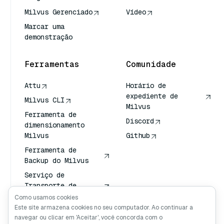
Milvus Gerenciado
Vídeo
Marcar uma
demonstração
Ferramentas
Comunidade
Attu
Horário de
expediente de
Milvus CLI
Milvus
Ferramenta de
Discord
dimensionamento
Milvus
Github
Ferramenta de
Backup do Milvus
Serviço de
Transporte de
Vetores (VTS)
Como usamos cookies
Este site armazena cookies no seu computador. Ao continuar a
Pesquisador
navegar ou clicar em 'Aceitar', você concorda com o
profundo