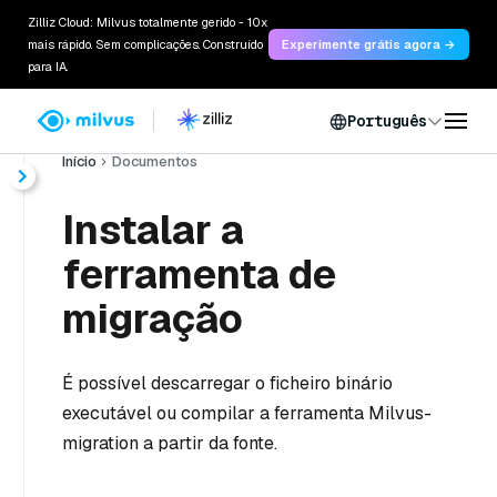
Zilliz Cloud: Milvus totalmente gerido - 10x
mais rápido. Sem complicações. Construído
Experimente grátis agora →
para IA.
Português
Início
Documentos
Instalar a
ferramenta de
migração
É possível descarregar o ficheiro binário
executável ou compilar a ferramenta Milvus-
migration a partir da fonte.