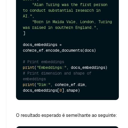
"Alan Turing was the first person 
to conduct substantial research in 
AI."
,

"Born in Maida Vale, London, Turing 
was raised in southern England."
,

]

docs_embeddings = 
cohere_ef.encode_documents(docs)

# Print embeddings
print
(
"Embeddings:"
# Print dimension and shape of 
embeddings
print
(
"Dim:"
, cohere_ef.dim, 
docs_embeddings[
0
O resultado esperado é semelhante ao seguinte: