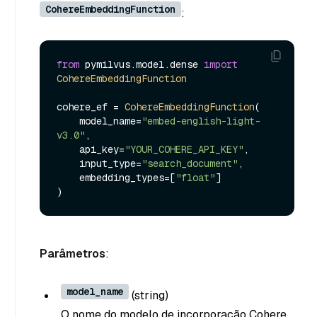
CohereEmbeddingFunction
:
from
 pymilvus.
model
.
dense
import
CohereEmbeddingFunction
cohere_ef = 
CohereEmbeddingFunction
(

    model_name=
"embed-english-light-
v3.0"
,

    api_key=
"YOUR_COHERE_API_KEY"
,

    input_type=
"search_document"
,

    embedding_types=[
"float"
]

Parâmetros
:
model_name
(string
)
O nome do modelo de incorporação Cohere