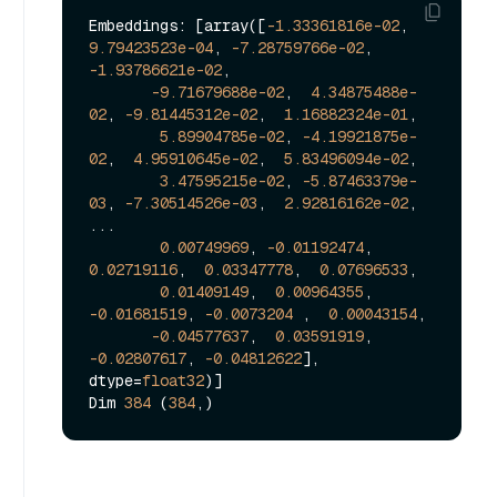
Embeddings: [array([
-1.33361816e-02
,  
9.79423523e-04
, 
-7.28759766e-02
, 
-1.93786621e-02
,

-9.71679688e-02
,  
4.34875488e-
02
, 
-9.81445312e-02
,  
1.16882324e-01
,

5.89904785e-02
, 
-4.19921875e-
02
,  
4.95910645e-02
,  
5.83496094e-02
,

3.47595215e-02
, 
-5.87463379e-
03
, 
-7.30514526e-03
,  
2.92816162e-02
,

...

0.00749969
, 
-0.01192474
,  
0.02719116
,  
0.03347778
,  
0.07696533
,

0.01409149
,  
0.00964355
, 
-0.01681519
, 
-0.0073204
 ,  
0.00043154
,

-0.04577637
,  
0.03591919
, 
-0.02807617
, 
-0.04812622
], 
dtype=
float32
)]

Dim 
384
 (
384