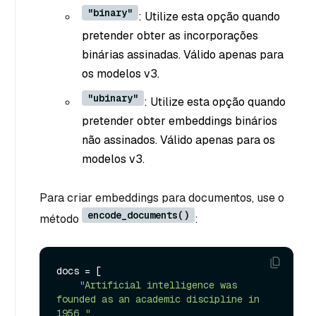
"binary"
: Utilize esta opção quando
pretender obter as incorporações
binárias assinadas. Válido apenas para
os modelos v3.
"ubinary"
: Utilize esta opção quando
pretender obter embeddings binários
não assinados. Válido apenas para os
modelos v3.
Para criar embeddings para documentos, use o
encode_documents()
método
:
docs = [

"Artificial intelligence was 
founded as an academic discipline in 
1956."
,
