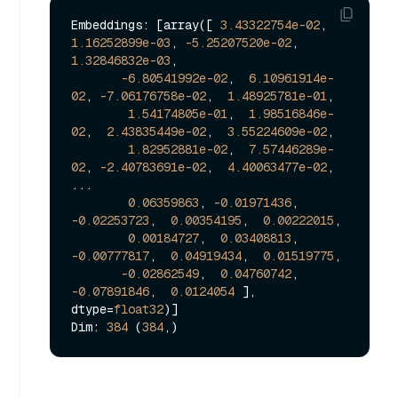
Embeddings: [array([ 
3.43322754e-02
,  
1.16252899e-03
, 
-5.25207520e-02
,  
1.32846832e-03
,

-6.80541992e-02
,  
6.10961914e-
02
, 
-7.06176758e-02
,  
1.48925781e-01
,

1.54174805e-01
,  
1.98516846e-
02
,  
2.43835449e-02
,  
3.55224609e-02
,

1.82952881e-02
,  
7.57446289e-
02
, 
-2.40783691e-02
,  
4.40063477e-02
,

...

0.06359863
, 
-0.01971436
, 
-0.02253723
,  
0.00354195
,  
0.00222015
,

0.00184727
,  
0.03408813
, 
-0.00777817
,  
0.04919434
,  
0.01519775
,

-0.02862549
,  
0.04760742
, 
-0.07891846
,  
0.0124054
 ], 
dtype=
float32
)]

Dim: 
384
 (
384