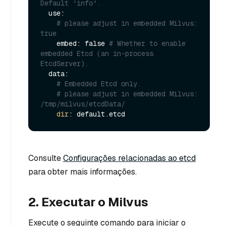
Default 'info'.
  use:

# please adjust in embedded Milvus: 
true
    embed: false 
# Whether to enable 
embedded Etcd (an in-process 
EtcdServer).
  data:

# Embedded Etcd only.
# please adjust in embedded Milvus: 
/tmp/milvus/etcdData/
dir
Consulte
Configurações relacionadas ao etcd
para obter mais informações.
2. Executar o Milvus
Execute o seguinte comando para iniciar o