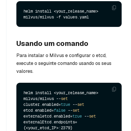
helm install <your_release_name> 
Usando um comando
Para instalar o Milvus e configurar o etcd,
execute o seguinte comando usando os seus
valores.
helm install <your_release_name> 
milvus/milvus --
set
cluster.enabled=
true
 --
set
etcd.enabled=
false
 --
set
externaletcd.enabled=
true
 --
set
externalEtcd.endpoints=