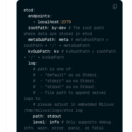
etcd:

  endpoints:

    - localhost:
2379
  rootPath: by-dev 
# The root path 
where data are stored in etcd
  metaSubPath: meta 
# metaRootPath = 
rootPath + '/' + metaSubPath
  kvSubPath: kv 
# kvRootPath = rootPath 
+ '/' + kvSubPath
  log:

# path is one of:
#  - "default" as os.Stderr,
#  - "stderr" as os.Stderr,
#  - "stdout" as os.Stdout,
#  - file path to append server 
logs to.
# please adjust in embedded Milvus: 
/tmp/milvus/logs/etcd.log
    path: stdout

    level: info 
# Only supports debug, 
info, warn, error, panic, or fatal. 