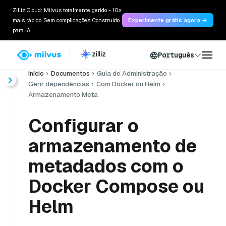
Zilliz Cloud: Milvus totalmente gerido - 10x
mais rápido. Sem complicações. Construído
Experimente grátis agora →
para IA.
Português
Início
Documentos
Guia de Administração
Gerir dependências
Com Docker ou Helm
Armazenamento Meta
Configurar o
armazenamento de
metadados com o
Docker Compose ou
Helm