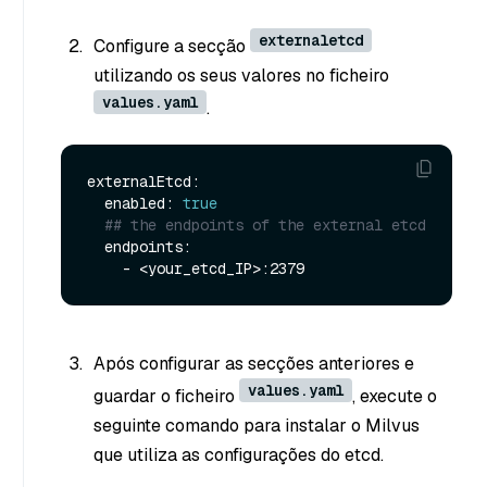
externaletcd
Configure a secção
utilizando os seus valores no ficheiro
values.yaml
.
externalEtcd:

  enabled: 
true
## the endpoints of the external etcd
  endpoints:

Após configurar as secções anteriores e
values.yaml
guardar o ficheiro
, execute o
seguinte comando para instalar o Milvus
que utiliza as configurações do etcd.