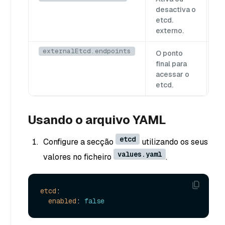
f
desactiva o
etcd.
externo.
externalEtcd.endpoints
O ponto
final para
acessar o
etcd.
Usando o arquivo YAML
etcd
Configure a secção
utilizando os seus
values.yaml
valores no ficheiro
.
etcd
:

enabled
: 
false