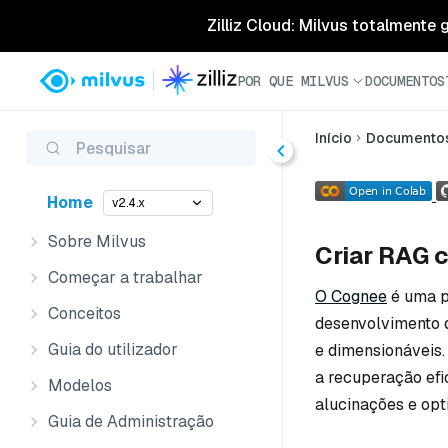
Zilliz Cloud: Milvus totalmente
POR QUE MILVUS
DOCUMENTOS
Início
Documento
Pesquisar
Home
v2.4.x
Sobre Milvus
Criar RAG 
Começar a trabalhar
O Cognee
é uma p
Conceitos
desenvolvimento d
Guia do utilizador
e dimensionáveis.
a recuperação efi
Modelos
alucinações e opt
Guia de Administração