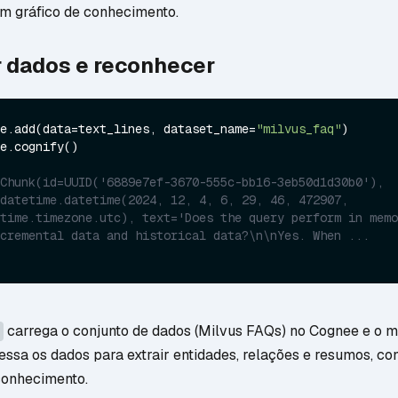
m gráfico de conhecimento.
r dados e reconhecer
e.add(data=text_lines, dataset_name=
"milvus_faq"
e.cognify()

Chunk(id=UUID('6889e7ef-3670-555c-bb16-3eb50d1d30b0'), 
datetime.datetime(2024, 12, 4, 6, 29, 46, 472907, 
time.timezone.utc), text='Does the query perform in memo
cremental data and historical data?\n\nYes. When ...
carrega o conjunto de dados (Milvus FAQs) no Cognee e o 
ssa os dados para extrair entidades, relações e resumos, co
conhecimento.