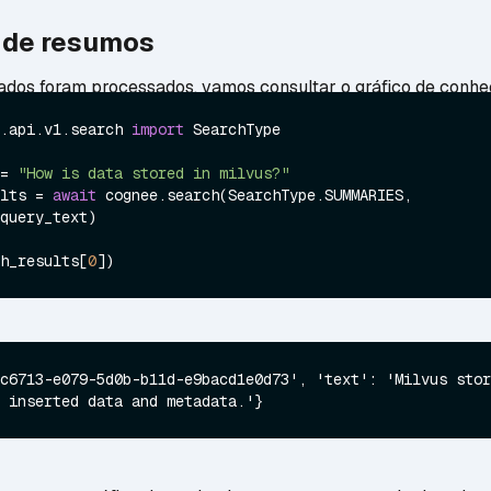
 de resumos
ados foram processados, vamos consultar o gráfico de conhe
.api.v1.search 
import
 SearchType

= 
"How is data stored in milvus?"
lts = 
await
 cognee.search(SearchType.SUMMARIES, 
query_text)

h_results[
0
c6713-e079-5d0b-b11d-e9bacd1e0d73', 'text': 'Milvus stor