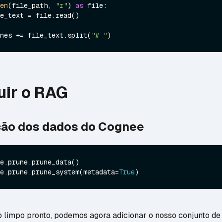
en
(file_path, 
"r"
) 
as
 file:

t_lines += file_text.split(
"# "
uir o RAG
ção dos dados do Cognee
e.prune.prune_system(metadata=
True
limpo pronto, podemos agora adicionar o nosso conjunto de