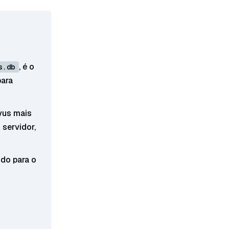
, é o
s.db
ara
vus mais
 servidor,
ido para o