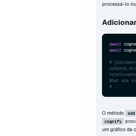
processá-lo nu
Adiciona
await
 cogne
await
 cogne
# [Document
updated_at=
tzinfo=date
What are in
# ...
O método
add
proce
cognify
um gráfico de 