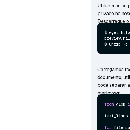
Utilizamos as 
privado no nos
Descarregue o 
$ wget http
preview/mil
$ unzip -q 
Carregamos to
documento, uti
pode separar a
markdown.
from
 glob 
i
text_lines 
for
 file_pa