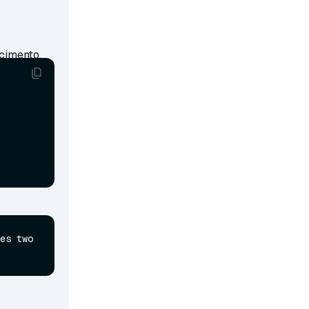
cimento.
es two 