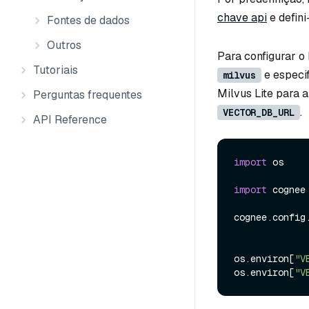
chave api
e defini
Fontes de dados
Outros
Para configurar o
Tutoriais
e especi
milvus
Milvus Lite para 
Perguntas frequentes
.
VECTOR_DB_URL
API Reference
import
 os

import
 cognee

cognee.
config
os.
environ
[
"V
os.
environ
[
"V