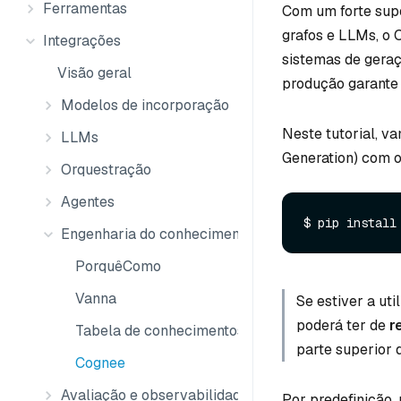
Ferramentas
Com um forte sup
grafos e LLMs, o 
Integrações
sistemas de geraç
Visão geral
produção garante 
Modelos de incorporação
Neste tutorial, v
LLMs
Generation) com o
Orquestração
Agentes
$ pip install
Engenharia do conhecimento
PorquêComo
Vanna
Se estiver a ut
poderá ter de
r
Tabela de conhecimentos
parte superior 
Cognee
Avaliação e observabilidade
Por predefinição,