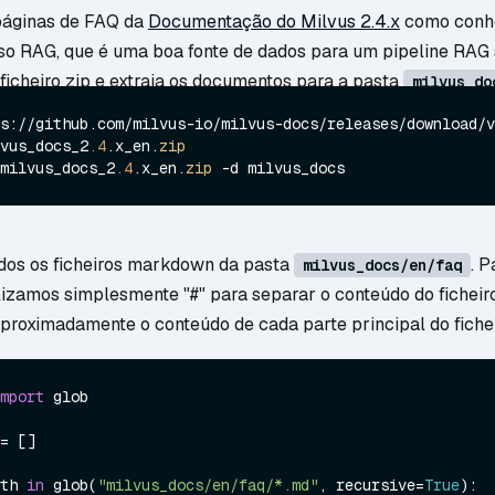
páginas de FAQ da
Documentação do Milvus 2.4.x
como conh
so RAG, que é uma boa fonte de dados para um pipeline RAG 
ficheiro zip e extraia os documentos para a pasta
milvus_do
s://github.com/milvus-io/milvus-docs/releases/download/v
vus_docs_2
.4
.x_en.
zip
milvus_docs_2
.4
.x_en.
zip
dos os ficheiros markdown da pasta
. 
milvus_docs/en/faq
lizamos simplesmente "#" para separar o conteúdo do ficheiro
proximadamente o conteúdo de cada parte principal do fiche
mport
 glob

= []

th 
in
 glob(
"milvus_docs/en/faq/*.md"
, recursive=
True
):
