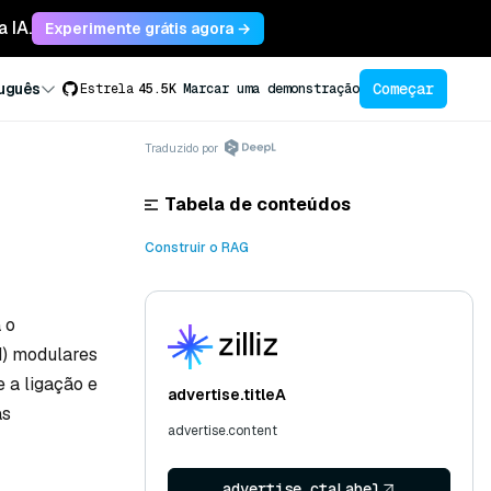
 IA.
Experimente grátis agora →
Começar
uguês
Estrela
45.5K
Marcar uma demonstração
Traduzido por
Tabela de conteúdos
Construir o RAG
 o
d) modulares
 a ligação e
advertise.titleA
as
advertise.content
advertise.ctaLabel