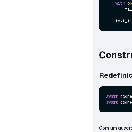
with
op
        file_text = file.read()

    tex
Constr
Redefini
await
await
 cogne
Com um quadro 