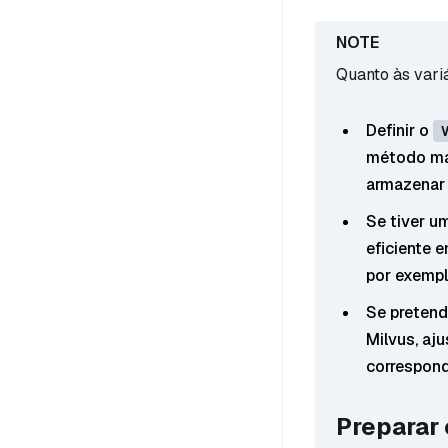
Quanto às vari
Definir o
método mai
armazenar 
Se tiver u
eficiente 
por exempl
Se pretend
Milvus, aj
correspon
Preparar