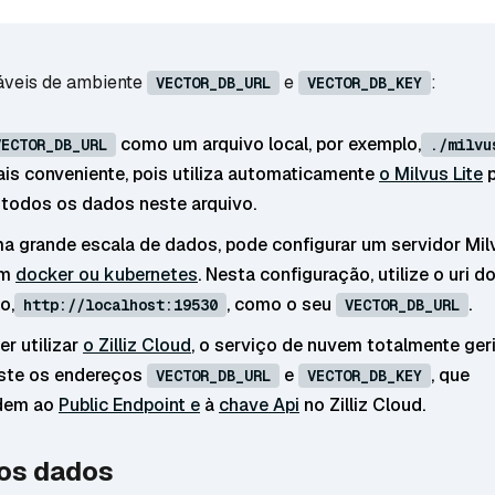
áveis de ambiente
e
:
VECTOR_DB_URL
VECTOR_DB_KEY
como um arquivo local, por exemplo,
VECTOR_DB_URL
./milvu
s conveniente, pois utiliza automaticamente
o Milvus Lite
p
todos os dados neste arquivo.
ma grande escala de dados, pode configurar um servidor Mil
em
docker ou kubernetes
. Nesta configuração, utilize o uri do
o,
, como o seu
.
http://localhost:19530
VECTOR_DB_URL
er utilizar
o Zilliz Cloud
, o serviço de nuvem totalmente ger
uste os endereços
e
, que
VECTOR_DB_URL
VECTOR_DB_KEY
dem ao
Public Endpoint e
à
chave Api
no Zilliz Cloud.
 os dados