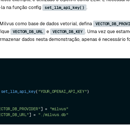
-la na função config
.
set_llm_api_key()
 Milvus como base de dados vetorial, defina
VECTOR_DB_PROV
fique
e
. Uma vez que estamo
VECTOR_DB_URL
VECTOR_DB_KEY
armazenar dados nesta demonstração, apenas é necessário f
.
set_llm_api_key
(
"YOUR_OPENAI_API_KEY"
)

ECTOR_DB_PROVIDER"
] = 
"milvus"
ECTOR_DB_URL"
] = 
"./milvus.db"