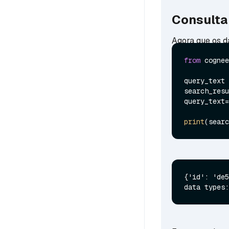
Consulta
Agora que os d
from
 cognee
query_text 
search_resu
query_text=
print
(searc
{'id': 'de5