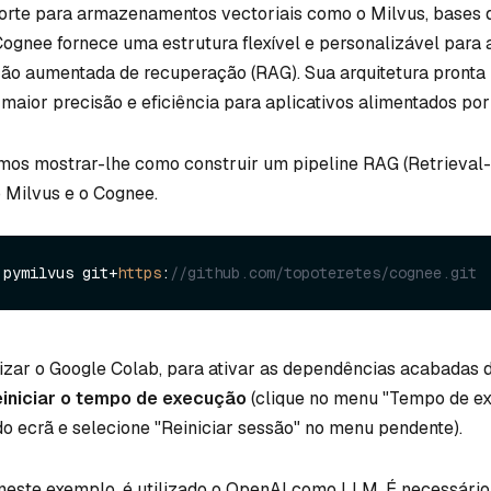
orte para armazenamentos vectoriais como o Milvus, bases 
Cognee fornece uma estrutura flexível e personalizável para 
ão aumentada de recuperação (RAG). Sua arquitetura pronta
maior precisão e eficiência para aplicativos alimentados por 
amos mostrar-lhe como construir um pipeline RAG (Retrieva
 Milvus e o Cognee.
 pymilvus git+
https
:
//github.com/topoteretes/cognee.git
ilizar o Google Colab, para ativar as dependências acabadas d
einiciar o tempo de execução
(clique no menu "Tempo de e
do ecrã e selecione "Reiniciar sessão" no menu pendente).
 neste exemplo, é utilizado o OpenAI como LLM. É necessário