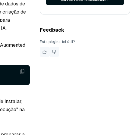
de dados de
a criação de
 para
IA.
Feedback
Esta página foi útil?
l-Augmented
e instalar,
xecução" na
 preparar a