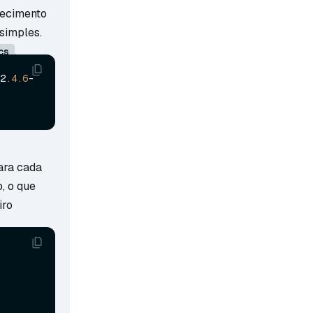
ecimento
simples.
.
cs
2
.4
.6
-
Para cada
, o que
iro