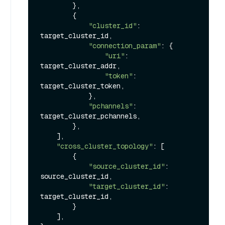
        },

        {

"cluster_id"
: 
target_cluster_id,

"connection_param"
: {

"uri"
: 
target_cluster_addr,

"token"
: 
target_cluster_token,

            },

"pchannels"
: 
target_cluster_pchannels,

        },

    ],

"cross_cluster_topology"
: [

        {

"source_cluster_id"
: 
source_cluster_id,

"target_cluster_id"
: 
target_cluster_id,

        }

    ],
