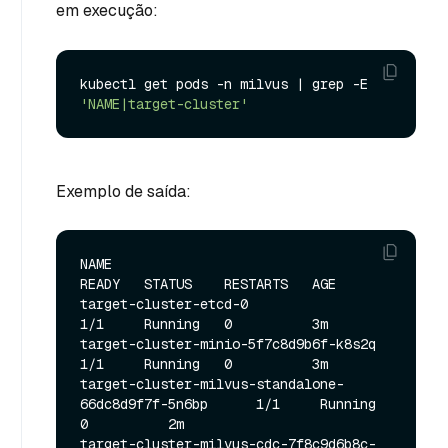
em execução:
kubectl get pods -n milvus | grep -E 
'NAME|target-cluster'
Exemplo de saída:
NAME                                                   
READY   STATUS    RESTARTS   AGE

target-cluster-etcd-0                                  
1/1     Running   0          3m

target-cluster-minio-5f7c8d9b6f-k8s2q                  
1/1     Running   0          3m

target-cluster-milvus-standalone-
66dc8d9f7f-5n6bp      1/1     Running   
0          2m

target-cluster-milvus-cdc-7f8c9d6b8c-