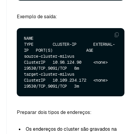
Exemplo de saída:
NAME                                  
TYPE        CLUSTER-IP       EXTERNAL-
IP   PORT(S)              AGE

source-cluster-milvus                 
ClusterIP   10.98.124.90     <none>        
19530/TCP,9091/TCP   8m

target-cluster-milvus                 
ClusterIP   10.109.234.172   <none>        
Preparar dois tipos de endereços:
Os endereços do cluster são gravados na