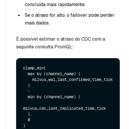
concluída mais rapidamente.
Se o atraso for alto, o failover pode perder
mais dados.
É possível estimar o atraso do CDC com a
seguinte consulta PromQL:
clamp_min(

  max by (channel_name) (

    milvus_wal_last_confirmed_time_tick

  )

  -

  min by (channel_name) (

milvus_cdc_last_replicated_time_tick

  ),

  0
