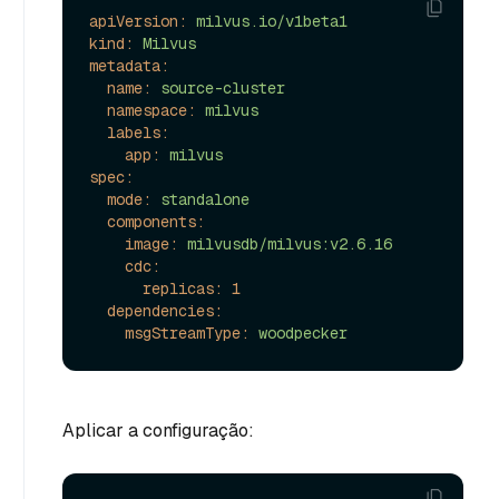
apiVersion:
milvus.io/v1beta1
kind:
Milvus
metadata:
name:
source-cluster
namespace:
milvus
labels:
app:
milvus
spec:
mode:
standalone
components:
image:
milvusdb/milvus:v2.6.16
cdc:
replicas:
1
dependencies:
msgStreamType:
woodpecker
Aplicar a configuração: