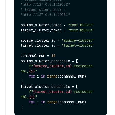
"http://127.0.0.1:19530"
# target_client_addr = 
"http://127.0.0.1:19531"
source_cluster_token = 
"root:Milvus"
target_cluster_token = 
"root:Milvus"
source_cluster_id = 
"source-cluster"
target_cluster_id = 
"target-cluster"
pchannel_num = 
16
source_cluster_pchannels = [

f"
{source_cluster_id}
-rootcoord-
dml_
{i}
"
for
 i 
in
range
(pchannel_num)

]

target_cluster_pchannels = [

f"
{target_cluster_id}
-rootcoord-
dml_
{i}
"
for
 i 
in
range
(pchannel_num)
