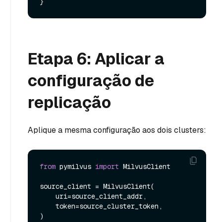
Etapa 6: Aplicar a
configuração de
replicação
Aplique a mesma configuração aos dois clusters:
from
 pymilvus 
import
 MilvusClient

source_client = MilvusClient(

    uri=source_client_addr,

    token=source_cluster_token,

)
