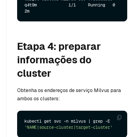
q4t9m             1/1     Running   0          
Etapa 4: preparar
informações do
cluster
Obtenha os endereços de serviço Milvus para
ambos os clusters:
kubectl get svc -n milvus | grep -E 
'NAME|source-cluster|target-cluster'