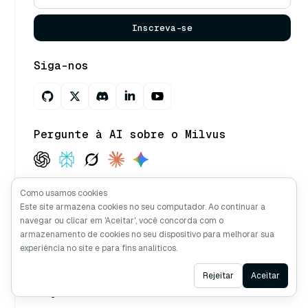
Inscreva-se
Siga-nos
Pergunte à AI sobre o Milvus
Copyright © Milvus. 2026 Todos os direitos
Como usamos cookies
reservados.
Este site armazena cookies no seu computador. Ao continuar a
navegar ou clicar em 'Aceitar', você concorda com o
armazenamento de cookies no seu dispositivo para melhorar sua
Recursos
Tutoriais
experiência no site e para fins analíticos.
Documentos
Bootcamps
Ask AI
Rejeitar
Aceitar
Blog
Demo