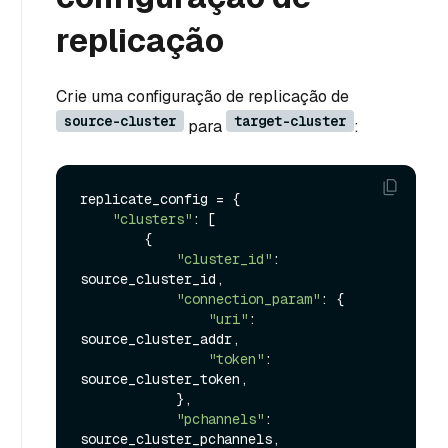
replicação
Crie uma configuração de replicação de
source-cluster
target-cluster
para
:
replicate_config = {

"clusters"
: [

        {

"cluster_id"
: 
source_cluster_id,

"connection_param"
: {

"uri"
: 
source_cluster_addr,

"token"
: 
source_cluster_token,

            },

"pchannels"
: 
source_cluster_pchannels,
