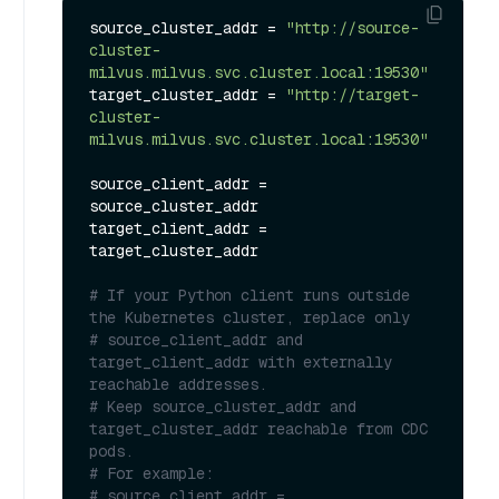
source_cluster_addr = 
"http://source-
cluster-
milvus.milvus.svc.cluster.local:19530"
target_cluster_addr = 
"http://target-
cluster-
milvus.milvus.svc.cluster.local:19530"
source_client_addr = 
source_cluster_addr

target_client_addr = 
target_cluster_addr

# If your Python client runs outside 
the Kubernetes cluster, replace only
# source_client_addr and 
target_client_addr with externally 
reachable addresses.
# Keep source_cluster_addr and 
target_cluster_addr reachable from CDC 
pods.
# For example:
# source_client_addr = 