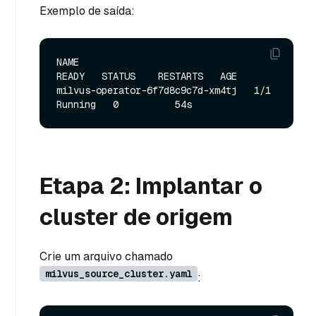
Exemplo de saída:
NAME                               
READY   STATUS    RESTARTS   AGE

milvus-operator-6f7d8c9c7d-xm4tj   1/1     
Etapa 2: Implantar o
cluster de origem
Crie um arquivo chamado
milvus_source_cluster.yaml
: