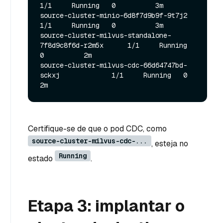
1/1     Running   0          3m

source-cluster-minio-6d8f7d9b9f-9t7j2                  
1/1     Running   0          3m

source-cluster-milvus-standalone-
7f8d9c8f6d-r2m5x      1/1     Running   
0          2m

source-cluster-milvus-cdc-66d64747bd-
sckxj             1/1     Running   0          
Certifique-se de que o pod CDC, como
source-cluster-milvus-cdc-...
, esteja no
Running
estado
.
Etapa 3: implantar o