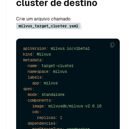
cluster de destino
Crie um arquivo chamado
milvus_target_cluster.yaml
:
apiVersion:
milvus.io/v1beta1
kind:
Milvus
metadata:
name:
target-cluster
namespace:
milvus
labels:
app:
milvus
spec:
mode:
standalone
components:
image:
milvusdb/milvus:v2.6.16
cdc:
replicas:
1
dependencies: