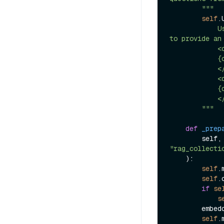
        """
self
.
            Use the following pieces of information enclosed in <context> tags 
to provide an
            <context>

            {context}

            </context>

            <question>

            {question}

            </question>

        """
def
_prep
      
"rag_collecti
):

self
.
self
.
if
se
s
        
self
.