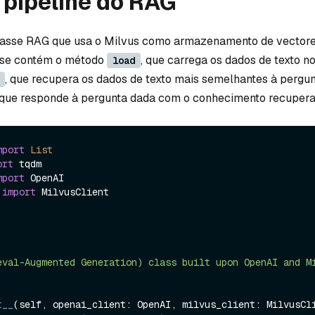
o pipeline do RAG
classe RAG que usa o Milvus como armazenamento de vector
sse contém o método
, que carrega os dados de texto no
load
, que recupera os dados de texto mais semelhantes à pergun
 que responde à pergunta dada com o conhecimento recupera
mport
List
ort
mport
 
import
 MilvusClient

t__
(
self, openai_client: OpenAI, milvus_client: MilvusCl