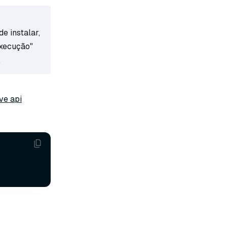
e instalar,
execução"
.
ve api