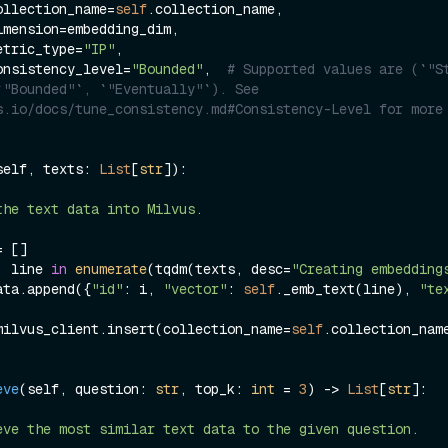
          collection_name=
self
.collection_name,

         metric_type=
"IP"
,

          consistency_level=
"Bounded"
,  
# Supported values are (`"St
`"Bounded"`, `"Eventually"`). See 
s.io/docs/tune_consistency.md#Consistency-Level for more
self, texts: 
List
[
str
]
):

, line 
in
enumerate
(tqdm(texts, desc=
"Creating embedding
         data.append({
"id"
: i, 
"vector"
: 
self
._emb_text(line), 
"te
milvus_client.insert(collection_name=
self
.collection_name
eve
(
self, question: 
str
, top_k: 
int
 = 
3
) -> 
List
[
str
]:
