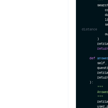
        """
        s
  
    
            limit=top_k,

  
distance
  
        )

       
retur
def
answe
        self,

        qu
        
       
):

"""

        Answer the given question with the retrieved knowledge.

        """
        
        