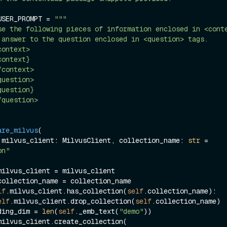
USER_PROMPT = 
"""

 answer to the question enclosed in <question> tags.

are_milvus
(
  self, milvus_client: MilvusClient, collection_name: 
str
 = 
on"
milvus_client = milvus_client

collection_name = collection_name

lf
.milvus_client.has_collection(
self
.collection_name):

elf
.milvus_client.drop_collection(
self
.collection_name)

embedding_dim = 
len
(
self
._emb_text(
"demo"
))

milvus_client.create_collection(
