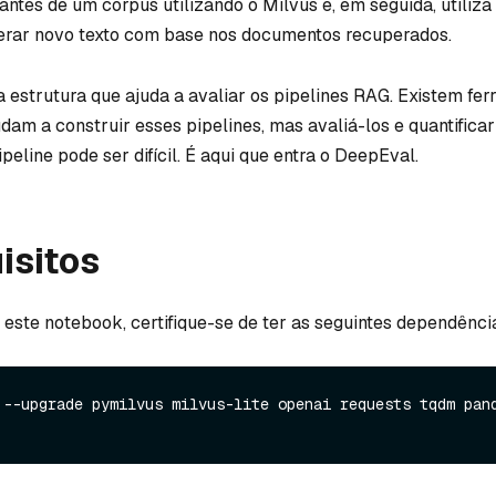
ntes de um corpus utilizando o Milvus e, em seguida, utiliz
gerar novo texto com base nos documentos recuperados.
estrutura que ajuda a avaliar os pipelines RAG. Existem fer
dam a construir esses pipelines, mas avaliá-los e quantificar
eline pode ser difícil. É aqui que entra o DeepEval.
isitos
 este notebook, certifique-se de ter as seguintes dependênci
 --upgrade pymilvus milvus-lite openai requests tqdm pand