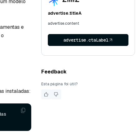
a um modelo
advertise.titleA
advertise.content
ramentas e
 o
advertise.ctaLabel
Feedback
Esta página foi útil?
as instaladas:
as 