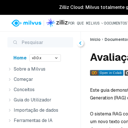
Zilliz Cloud: Milvus totalmente
POR QUE MILVUS
DOCUMENTOS
Início
Documento
Pesquisar
Avalia
Home
v3.0.x
Sobre a Milvus
Começar
Conceitos
Este guia demons
Generation (RAG)
Guia do Utilizador
Importação de dados
O sistema RAG co
Ferramentas de IA
um novo texto co