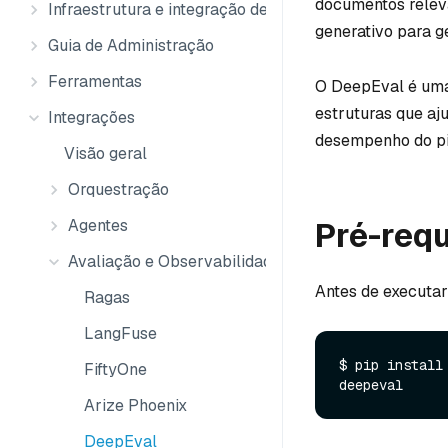
documentos releva
Infraestrutura e integração de dados
generativo para 
Guia de Administração
Ferramentas
O DeepEval é uma 
estruturas que aju
Integrações
desempenho do pip
Visão geral
Orquestração
Agentes
Pré-requ
Avaliação e Observabilidade
Antes de executar
Ragas
LangFuse
$ pip install
FiftyOne
Arize Phoenix
DeepEval