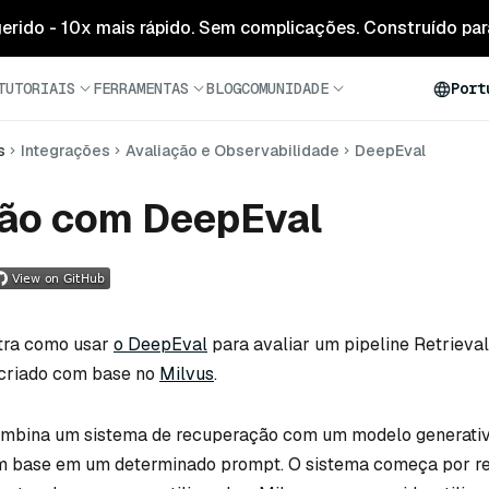
 gerido - 10x mais rápido. Sem complicações. Construído para
TUTORIAIS
FERRAMENTAS
BLOG
COMUNIDADE
Port
s
Integrações
Avaliação e Observabilidade
DeepEval
ção com DeepEval
tra como usar
o DeepEval
para avaliar um pipeline Retriev
 criado com base no
Milvus
.
mbina um sistema de recuperação com um modelo generativ
m base em um determinado prompt. O sistema começa por r