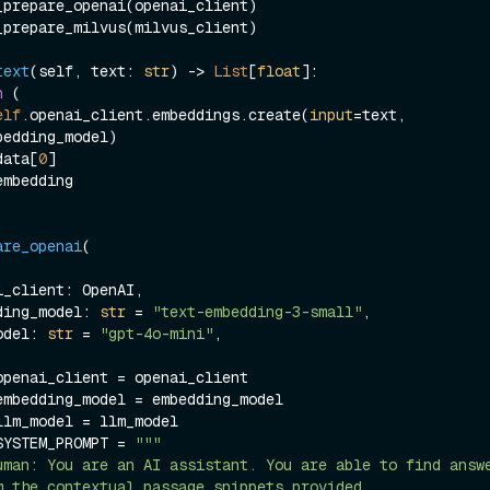
_prepare_openai(openai_client)

_prepare_milvus(milvus_client)

text
(
self, text: 
str
) -> 
List
[
float
]:

n
 (

elf
.openai_client.embeddings.create(
input
=text, 
bedding_model)

        .data[
0
]

are_openai
(
embedding_model: 
str
 = 
"text-embedding-3-small"
,

lm_model: 
str
 = 
"gpt-4o-mini"
,

openai_client = openai_client

embedding_model = embedding_model

llm_model = llm_model

SYSTEM_PROMPT = 
"""

m the contextual passage snippets provided.
