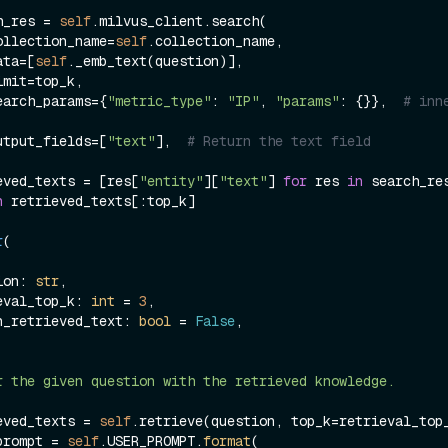
earch_res = 
self
.milvus_client.search(

          collection_name=
self
.collection_name,

        data=[
self
._emb_text(question)],

          search_params={
"metric_type"
: 
"IP"
, 
"params"
: {}},  
# inne
          output_fields=[
"text"
],  
# Return the text field
 retrieved_texts = [res[
"entity"
][
"text"
] 
for
 res 
in
 search_re
n
 retrieved_texts[:top_k]

r
(
estion: 
str
,

retrieval_top_k: 
int
 = 
3
,

 return_retrieved_text: 
bool
 = 
False
,

retrieved_texts = 
self
.retrieve(question, top_k=retrieval_top_
user_prompt = 
self
.USER_PROMPT.
format
(
