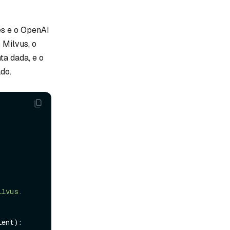
es e o OpenAI
 Milvus, o
ta dada, e o
do.
ient
):
