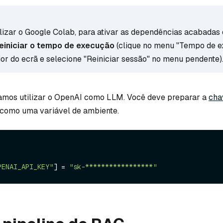
ilizar o Google Colab, para ativar as dependências acabadas d
reiniciar o tempo de execução
(clique no menu "Tempo de 
ior do ecrã e selecione "Reiniciar sessão" no menu pendente)
amos utilizar o OpenAI como LLM. Você deve preparar a
cha
como uma variável de ambiente.
PENAI_API_KEY"
] = 
"sk-*****************"