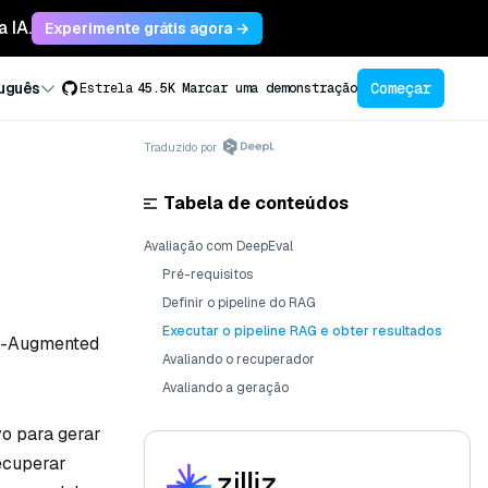
 IA.
Experimente grátis agora →
Começar
uguês
Estrela
45.5K
Marcar uma demonstração
Traduzido por
Tabela de conteúdos
Avaliação com DeepEval
Pré-requisitos
Definir o pipeline do RAG
Executar o pipeline RAG e obter resultados
al-Augmented
Avaliando o recuperador
Avaliando a geração
o para gerar
ecuperar