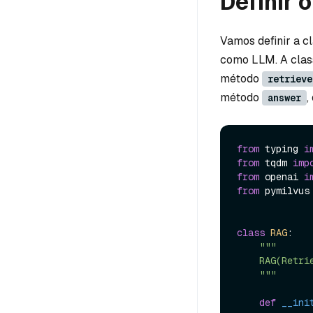
Definir 
Vamos definir a 
como LLM. A cla
método
retrieve
método
,
answer
from
 typing 
i
from
 tqdm 
imp
from
 openai 
i
from
 pymilvus
class
RAG
:

"""

    RAG(Retrieval-Augmented Generation) class built upon OpenAI and Milvus.

    """
def
__ini