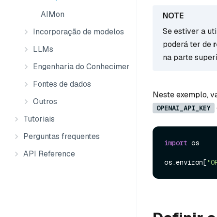
AIMon
Se estiver a ut
Incorporação de modelos
poderá ter de
LLMs
na parte super
Engenharia do Conhecimento
Fontes de dados
Neste exemplo, v
Outros
OPENAI_API_KEY
Tutoriais
Perguntas frequentes
import
 os

API Reference
os.environ[
"O