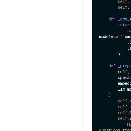
self
.
self
.
def
_emb_
retur
s
model=
self
.em
    
            .embedding

        )

def
_prep
        self,

        openai_client: OpenAI,

        
        l
):

self
.
self
.
self
.
self
.
            Human: You are an AI assistant. You are able to find answers to the 
questions fro