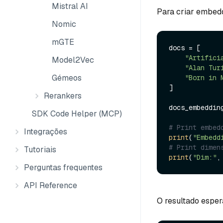
Mistral AI
Para criar embed
Nomic
mGTE
docs = [

"Artifici
Model2Vec
"Alan Tur
Gémeos
"Born in 
]

Rerankers
docs_embeddin
SDK Code Helper (MCP)
# Print embed
Integrações
print
(
"Embedd
# Print dimen
Tutoriais
print
(
"Dim:"
,
Perguntas frequentes
API Reference
O resultado esper