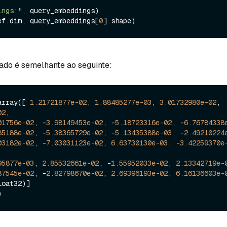
ings:"
ef.dim, query_embeddings[
0
ado é semelhante ao seguinte:
array([ 
1.21721877e-02
, 
1.88485277e-03
, 
3.01732980e-02
, 
02
,

01756e-02
, -
3.98149453e-02
, -
5.18723316e-02
, -
6.76784338
85188e-02
, -
5.38365729e-02
, -
5.13435388e-03
, -
2.49210224
03182e-02
, -
7.03031123e-02
, 
6.63730130e-03
, -
3.42259370e
95877e-03
, 
2.85532661e-02
, -
1.55952033e-02
, 
2.13342719e-
87545e-02
, -
2.82798670e-02
, 
2.69396193e-02
, 
6.16136603e-