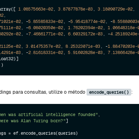
array([ 
1.08575663e-02
, 
3.87877878e-03
, 
3.18090729e-02
, 
02
,

71021e-02
, -
5.85585833e-02
, -
5.95418774e-02
, -
8.55880603
75111e-02
, -
6.08020350e-02
, 
1.76202394e-02
, 
1.06648318e-
60292e-02
, -
7.46861771e-02
, 
6.60329172e-03
, -
4.25189249e
21125e-02
, 
3.01475357e-02
, 
8.25323071e-03
, -
1.88470203e-
14291e-03
, -
2.81618331e-02
, 
5.91602828e-03
, 
7.13866428e-
ings para consultas, utilize o método
:
encode_queries()
hen was artificial intelligence founded"
,

here was Alan Turing born?"
]

ngs = ef.encode_queries(queries)
