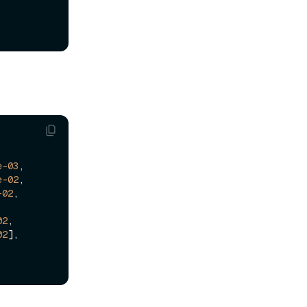
e-03
,

e-02
,

-02
,

02
,

02
],
