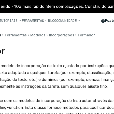
 gerido - 10x mais rápido. Sem complicações. Construído para
TUTORIAIS
FERRAMENTAS
BLOG
COMUNIDADE
Port
s
Ferramentas
Modelos
Incorporações
Formador
or
modelo de incorporação de texto ajustado por instruções qu
exto adaptada a qualquer tarefa (por exemplo, classificação,
ação de texto, etc.) e domínios (por exemplo, ciência, finança
smente as instruções da tarefa, sem qualquer ajuste fino.
se com os modelos de incorporação do Instructor através da
ngFunction. Esta classe fornece métodos para codificar do