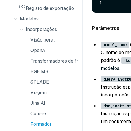
Registo de exportação
Modelos
Parâmetros
:
Incorporações
Visão geral
model_name
OpenAI
O nome do mod
padrão é
Transformadores de frases
hku
modelos
.
BGE M3
query_instr
SPLADE
Instrução esp
Viagem
incorporação 
Jina AI
doc_instruc
Cohere
Instrução esp
um document
Formador