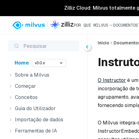
Zilliz Cloud: Milvus totalmente
POR QUE MILVUS
DOCUMENTOS
Início
Documento
Pesquisar
Instrut
Home
v3.0.x
Sobre a Milvus
O Instructor
é um 
Começar
incorporação de t
agrupamento, avali
Conceitos
fornecendo simple
Guia do Utilizador
Importação de dados
O Milvus integra-
Ferramentas de IA
InstructorEmbeddi