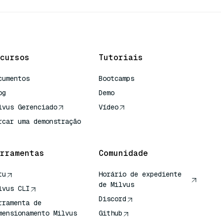
cursos
Tutoriais
cumentos
Bootcamps
og
Demo
lvus Gerenciado
Vídeo
rcar uma demonstração
rramentas
Comunidade
tu
Horário de expediente
de Milvus
lvus CLI
Discord
rramenta de
mensionamento Milvus
Github