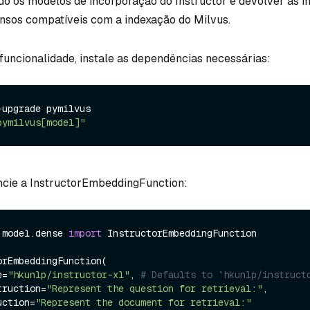
ndo os modelos de incorporação do Instructor e devolver as 
nsos compatíveis com a indexação do Milvus.
 funcionalidade, instale as dependências necessárias:
upgrade pymilvus

pymilvus[model]"
ncie a InstructorEmbeddingFunction:
.model.dense 
import
 InstructorEmbeddingFunction

rEmbeddingFunction(

e=
"hkunlp/instructor-xl"
, 
# Defaults to `hkunlp/instruct
nstruction=
"Represent the question for retrieval:"
,

ruction=
"Represent the document for retrieval:"