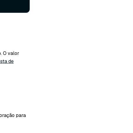
. O valor
ista de
poração para