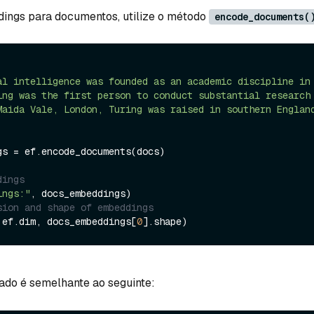
dings para documentos, utilize o método
encode_documents(
al intelligence was founded as an academic discipline in
ing was the first person to conduct substantial research
Maida Vale, London, Turing was raised in southern Englan
gs = ef.encode_documents(docs)

dings
ings:"
sion and shape of embeddings
 ef.dim, docs_embeddings[
0
ado é semelhante ao seguinte: