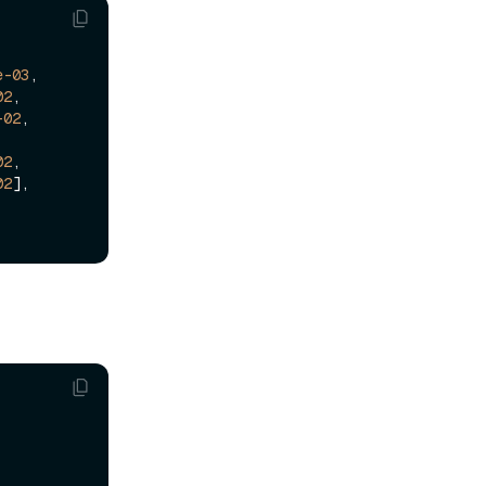
e-03
,

02
,

-02
,

02
,

02
],
