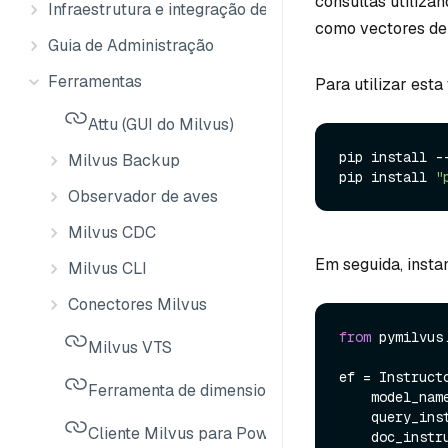
consultas utiliza
Infraestrutura e integração de dados
como vectores de
Guia de Administração
Ferramentas
Para utilizar esta
Attu (GUI do Milvus)
pip install --
Milvus Backup
pip install 
"
Observador de aves
Milvus CDC
Em seguida, insta
Milvus CLI
Conectores Milvus
from
 pymilvus
Milvus VTS
ef = Instructo
Ferramenta de dimensionamento Milvus
    model_nam
    query_i
Cliente Milvus para PowerShell
    doc_inst