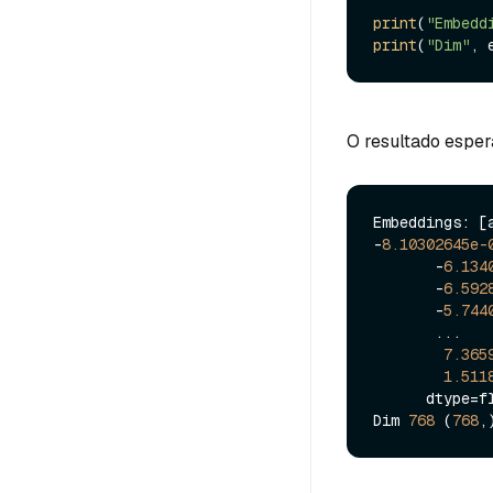
print
(
"Embedd
print
(
"Dim"
, 
O resultado esper
Embeddings: [
-
8.10302645e-
       -
6.134
       -
6.592
       -
5.744
       ...

7.365
1.511
      dtype=float32)]

Dim 
768
 (
768