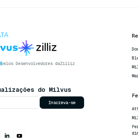
Re
Do
Bl
pelos Desenvolvedores da
Zilliz
Mi
Ma
ualizações do Milvus
Fe
Inscreva-se
At
Mi
Fe
di