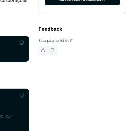
incorporações
Feedback
Esta página foi útil?
or-xl`