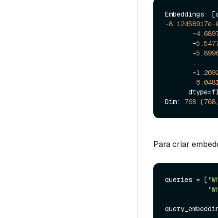
Embeddings: [
-
8.12458917e-
       -
4.689
       -
5.547
       -
5.899
       ...

       -
1.269
6.048
      dtype=float32)]

Dim: 
768
 (
768
Para criar embedd
queries = [
"W
"W
query_embeddi