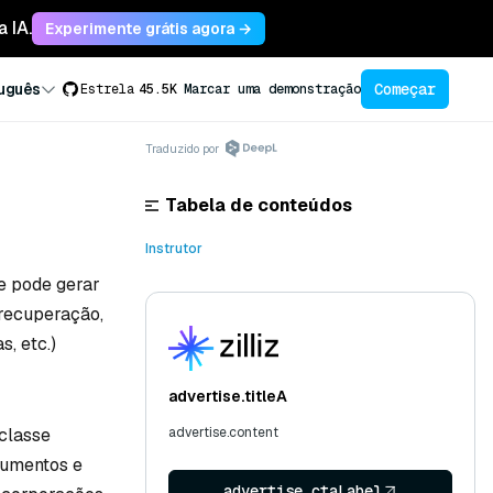
 IA.
Experimente grátis agora →
Começar
uguês
Estrela
45.5K
Marcar uma demonstração
Traduzido por
Tabela de conteúdos
Instrutor
e pode gerar
 recuperação,
s, etc.)
advertise.titleA
 classe
advertise.content
cumentos e
advertise.ctaLabel