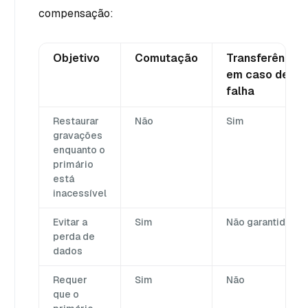
compensação:
Objetivo
Comutação
Transferência
em caso de
falha
Restaurar
Não
Sim
gravações
enquanto o
primário
está
inacessível
Evitar a
Sim
Não garantido
perda de
dados
Requer
Sim
Não
que o