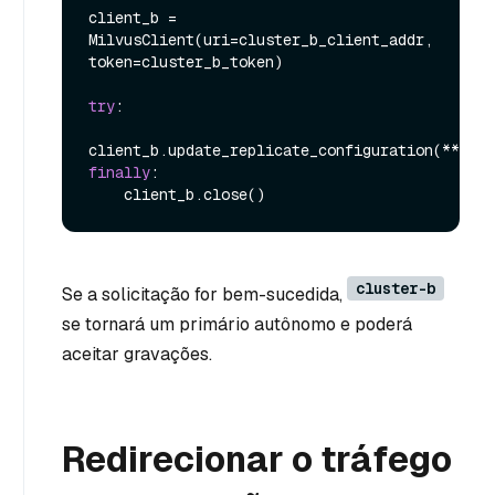
client_b = 
MilvusClient(uri=cluster_b_client_addr, 
token=cluster_b_token)

try
:

finally
:

cluster-b
Se a solicitação for bem-sucedida,
se tornará um primário autônomo e poderá
aceitar gravações.
Redirecionar o tráfego