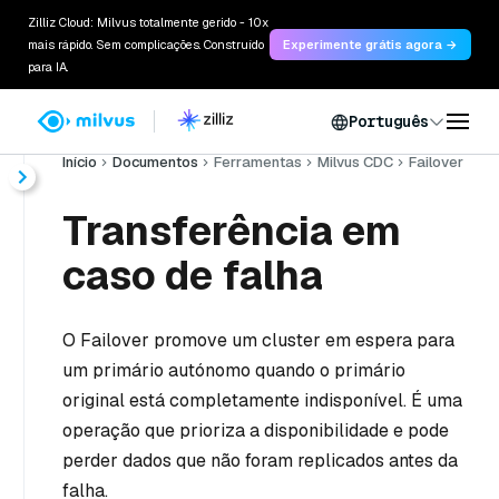
Zilliz Cloud: Milvus totalmente gerido - 10x
mais rápido. Sem complicações. Construído
Experimente grátis agora →
para IA.
Português
Início
Documentos
Ferramentas
Milvus CDC
Failover
Transferência em
caso de falha
O Failover promove um cluster em espera para
um primário autónomo quando o primário
original está completamente indisponível. É uma
operação que prioriza a disponibilidade e pode
perder dados que não foram replicados antes da
falha.