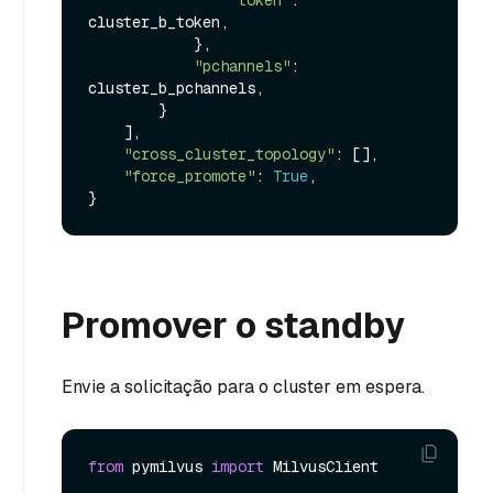
cluster_b_token,

            },

"pchannels"
: 
cluster_b_pchannels,

        }

    ],

"cross_cluster_topology"
: [],

"force_promote"
: 
True
,

Promover o standby
Envie a solicitação para o cluster em espera.
from
 pymilvus 
import
 MilvusClient
