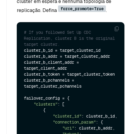
cluster em espera e nenhuma topologia de
force_promote=True
replicação. Defina
.
# If you followed Set Up CDC 
Replication, cluster B is the original 
target cluster.
cluster_b_id = target_cluster_id

cluster_b_addr = target_cluster_addr

cluster_b_client_addr = 
target_client_addr

cluster_b_token = target_cluster_token

cluster_b_pchannels = 
target_cluster_pchannels

failover_config = {

"clusters"
: [

        {

"cluster_id"
: cluster_b_id,

"connection_param"
: {

"uri"
: cluster_b_addr,

"token"
: 