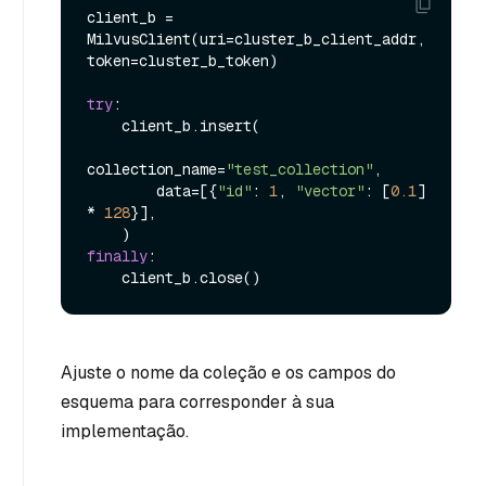
client_b = 
MilvusClient(uri=cluster_b_client_addr, 
token=cluster_b_token)

try
:

    client_b.insert(

collection_name=
"test_collection"
,

        data=[{
"id"
: 
1
, 
"vector"
: [
0.1
] 
* 
128
}],

finally
:

Ajuste o nome da coleção e os campos do
esquema para corresponder à sua
implementação.