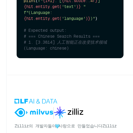
print
(
f"
{i+
1
}
. [
{hit.score:
.4
f}
] 
{hit.entity.get(
'text'
)}
 "
f"(Language: 
{hit.entity.get(
'language'
)}
)"
)

# Expected output:
# === Chinese Search Results ===
# 1. [3.3814] 人工智能正在改变技术领域 
(Language: chinese)
Zilliz의 개발자들이
사랑으로 만들었습니다
Zilliz