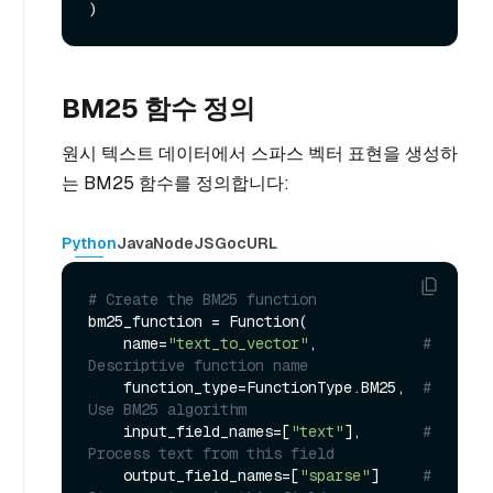
BM25 함수 정의
원시 텍스트 데이터에서 스파스 벡터 표현을 생성하
는 BM25 함수를 정의합니다:
Python
Java
NodeJS
Go
cURL
# Create the BM25 function
bm25_function = Function(

    name=
"text_to_vector"
,            
# 
Descriptive function name
    function_type=FunctionType.BM25,  
# 
Use BM25 algorithm
    input_field_names=[
"text"
],       
# 
Process text from this field
    output_field_names=[
"sparse"
]     
# 