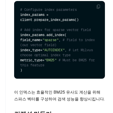
# Configure index parameters
index_params = 
client.prepare_index_params()

# Add index for sparse vector field
index_params.add_index(

field_name=
"sparse"
, 
# Field to index 
(our vector field)
index_type=
"AUTOINDEX"
, 
# Let Milvus 
choose optimal index type
metric_type=
"BM25"
# Must be BM25 for 
this feature
이 인덱스는 효율적인 BM25 유사도 계산을 위해
스파스 벡터를 구성하여 검색 성능을 향상시킵니다.