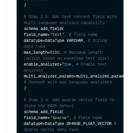
)

# Step 2.3: Add text content field with 
multi-language analysis capability
schema.add_field(

field_name=
"text"
, 
# Field name
datatype=DataType.VARCHAR, 
# String 
data type
max_length=
8192
, 
# Maximum length 
(adjust based on expected text size)
enable_analyzer=
True
, 
# Enable text 
analysis
multi_analyzer_params=multi_analyzer_params 
# Connect with our language analyzers
)

# Step 2.4: Add sparse vector field to 
store the BM25 output
schema.add_field(

field_name=
"sparse"
, 
# Field name
datatype=DataType.SPARSE_FLOAT_VECTOR 
# 
Sparse vector data type