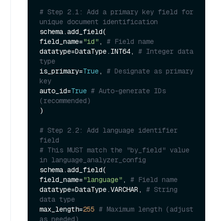
# Step 2.1: Add a primary key field for 
unique document identification
schema.add_field(

field_name=
"id"
, 
# Field name
datatype=DataType.INT64, 
# Integer data 
type
is_primary=
True
, 
# Designate as primary 
key
auto_id=
True
# Auto-generate IDs 
(recommended)
)

# Step 2.2: Add language identifier 
field
# This MUST match the "by_field" value 
in language_analyzer_config
schema.add_field(

field_name=
"language"
, 
# Field name
datatype=DataType.VARCHAR, 
# String 
data type
max_length=
255
# Maximum length (adjust 
as needed)