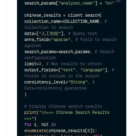
search_params[
"analyzer_name"
] = 
"cn"
chinese_results = client.search(

collection_name=COLLECTION_NAME, 
# 
Collection to search
data=[
"人工智能"
], 
# Query text
anns_field=
"sparse"
, 
# Field to search 
against
search_params=search_params, 
# Search 
configuration
limit=
3
, 
# Max results to return
output_fields=[
"text"
, 
"language"
], 
# 
Fields to include in the output
consistency_level=
"Strong"
, 
# 
Data‑consistency guarantee
)

# Display Chinese search results
print
(
"\n=== Chinese Search Results 
==="
for
 i, hit 
in
enumerate
(chinese_results[
0