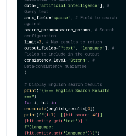
data=[
"artificial intelligence"
], 
# 
Query text
anns_field=
"sparse"
, 
# Field to search 
against
search_params=search_params, 
# Search 
configuration
limit=
3
, 
# Max results to return
output_fields=[
"text"
, 
"language"
], 
# 
Fields to include in the output
consistency_level=
"Strong"
, 
# 
Data‑consistency guarantee
)

# Display English search results
print
(
"\n=== English Search Results 
==="
for
 i, hit 
in
enumerate
(english_results[
0
print
(
f"
{i+
1
}
. [
{hit.score:
.4
f}
] 
{hit.entity.get(
'text'
)}
 "
f"(Language: 
{hit.entity.get(
'language'
)}
)"
)
