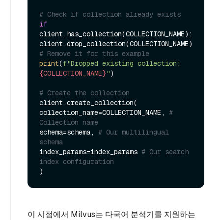
# Check if collection already exists
if
client.has_collection(COLLECTION_NAME):

client.drop_collection(COLLECTION_NAME) 
# Remove it for this example
print
(
f"Dropped existing collection: 
{COLLECTION_NAME}
"
)

# Create the collection
client.create_collection(

collection_name=COLLECTION_NAME, 
# 
Collection name
schema=schema, 
# Our multilingual 
schema
index_params=index_params 
# Our search 
index configuration
이 시점에서 Milvus는 다국어 분석기를 지원하는