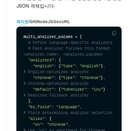
JSON 객체입니다:
파이썬
자바
NodeJS
Go
cURL
multi_analyzer_params = {

# Define language-specific analyzers
# Each analyzer follows this format: 
<analyzer_name>: <analyzer_params>
"analyzers"
: {

"english"
: {
"type"
: 
"english"
},          
# English-optimized analyzer
"chinese"
: {
"type"
: 
"chinese"
},          
# Chinese-optimized analyzer
"default"
: {
"tokenizer"
: 
"icu"
}          
# Required fallback analyzer
  },

"by_field"
: 
"language"
,                    
# Field determining analyzer selection
"alias"
: {

"cn"
: 
"chinese"
,                         
# Use "cn" as shorthand for Chinese