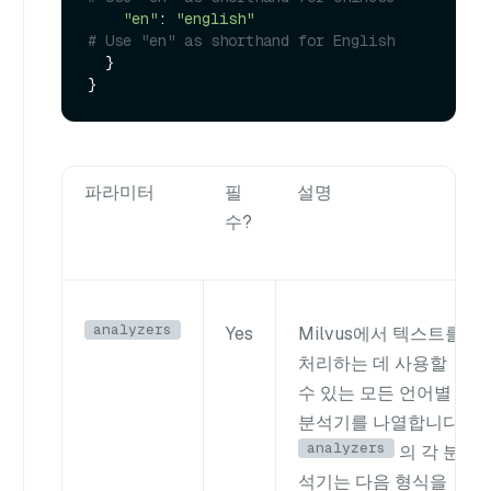
"en"
: 
"english"
# Use "en" as shorthand for English
  }

파라미터
필
설명
수?
analyzers
Yes
Milvus에서 텍스트를
처리하는 데 사용할
수 있는 모든 언어별
분석기를 나열합니다.
analyzers
의 각 분
석기는 다음 형식을