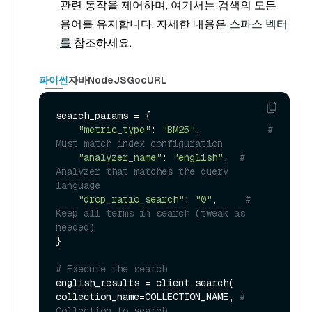
관련 동작을 제어하며, 여기서는 검색의 모든
용어를 유지합니다. 자세한 내용은
스파스 벡터
를
참조하세요.
파이썬
자바
NodeJS
Go
cURL
search_params = {

"metric_type"
: 
"BM25"
,            
# 
Must match index configuration
"analyzer_name"
: 
"english"
,  
# 
Analyzer that matches the query 
language
"drop_ratio_search"
: 
"0"
,     
# 
Keep all terms in search (tweak as 
needed)
}

# Execute the search
english_results = client.search(

collection_name=COLLECTION_NAME, 
# 
Collection to search