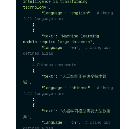
intelligence is transforming 
technology"
,

"language"
: 
"english"
,  
# Using 
full language name
    },

    {

"text"
: 
"Machine learning 
models require large datasets"
,

"language"
: 
"en"
,  
# Using our 
defined alias
    },

# Chinese documents
    {

"text"
: 
"人工智能正在改变技术领
域"
,

"language"
: 
"chinese"
,  
# Using 
full language name
    },

    {

"text"
: 
"机器学习模型需要大型数据
集"
,

"language"
: 
"cn"
,  
# Using our 
defined alias