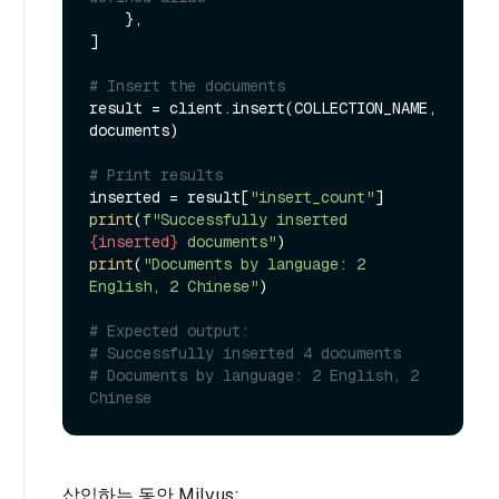
    },

]

# Insert the documents
result = client.insert(COLLECTION_NAME, 
documents)

# Print results
inserted = result[
"insert_count"
print
(
f"Successfully inserted 
{inserted}
 documents"
print
(
"Documents by language: 2 
English, 2 Chinese"
)

# Expected output:
# Successfully inserted 4 documents
# Documents by language: 2 English, 2 
Chinese
삽입하는 동안 Milvus: