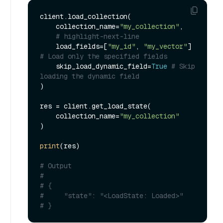
client.load_collection(

    collection_name=
"my_collection"
,

# highlight-next-line
    load_fields=[
"my_id"
, 
"my_vector"
] 
# Load only the specified fields
    skip_load_dynamic_field=
True
# Skip 
loading the dynamic field
)

res = client.get_load_state(

    collection_name=
"my_collection"
)

print
(res)

# Output
#
# {
#     "state": "<LoadState: Loaded>"
# }