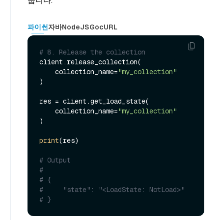
줍니다.
파이썬
자바
NodeJS
Go
cURL
# 8. Release the collection
client.release_collection(

    collection_name=
"my_collection"
)

res = client.get_load_state(

    collection_name=
"my_collection"
)

print
(res)

# Output
#
# {
#     "state": "<LoadState: NotLoad>"
# }