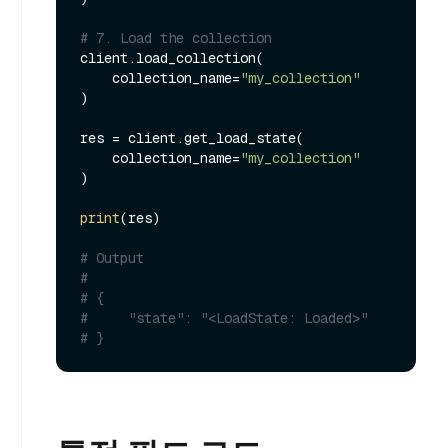
# 7. Load the collection
client.load_collection(

    collection_name=
"my_collection"
)

res = client.get_load_state(

    collection_name=
"my_collection"
)

print
(res)

# Output
#
# {
#     "state": "<LoadState: Loaded>"
# }