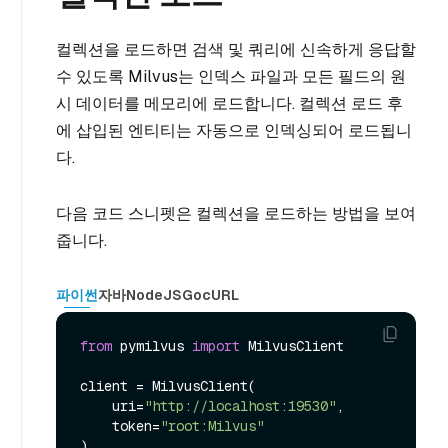
컬렉션을 로드하면 검색 및 쿼리에 신속하게 응답할
수 있도록 Milvus는 인덱스 파일과 모든 필드의 원
시 데이터를 메모리에 로드합니다. 컬렉션 로드 후
에 삽입된 엔티티는 자동으로 인덱싱되어 로드됩니
다.
다음 코드 스니펫은 컬렉션을 로드하는 방법을 보여
줍니다.
파이썬
자바
NodeJS
Go
cURL
from
 pymilvus 
import
 MilvusClient

client = MilvusClient(

    uri=
"http://localhost:19530"
,

    token=
"root:Milvus"
)
