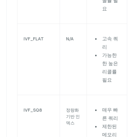
콜률 필
요
고속 쿼
IVF_FLAT
N/A
리
가능한
한 높은
리콜률
필요
매우 빠
IVF_SQ8
정량화
기반 인
른 쿼리
덱스
제한된
메모리