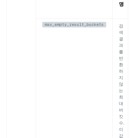
명
max_empty_result_buckets
검
색
결
과
를
반
환
하
지
않
는
최
대
버
킷
수.
이
값