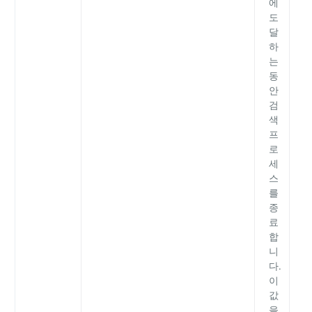
에
도
달
하
는
동
안
검
색
프
로
세
스
를
종
료
합
니
다.
이
값
을