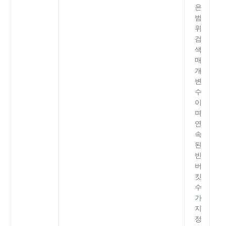
은
범
위
검
색
매
개
변
수
이
며
연
속
된
빈
버
킷
수
가
지
정