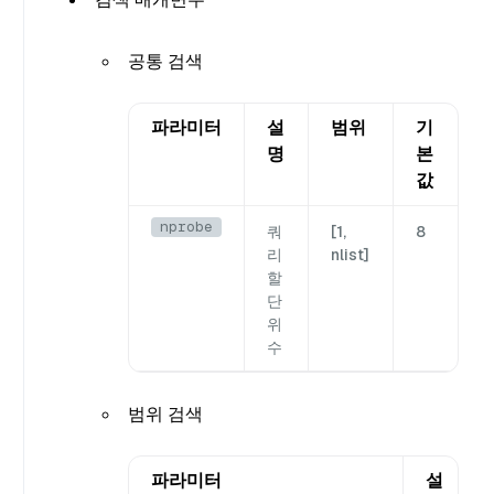
공통 검색
파라미터
설
범위
기
명
본
값
nprobe
쿼
[1,
8
리
nlist]
할
단
위
수
범위 검색
파라미터
설