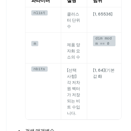
파라미터
설명
범위
nlist
클러스
[1, 65536]
터 단위
수
dim mod
m
m == 0
제품 양
자화 요
소의 수
nbits
[선택
[1, 64](기본
사항]
값 8)
각 저차
원 벡터
가 저장
되는 비
트 수입
니다.
검색 매개변수