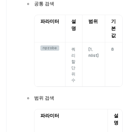
공통 검색
파라미터
설
범위
기
명
본
값
nprobe
쿼
[1,
8
리
nlist]
할
단
위
수
범위 검색
파라미터
설
명