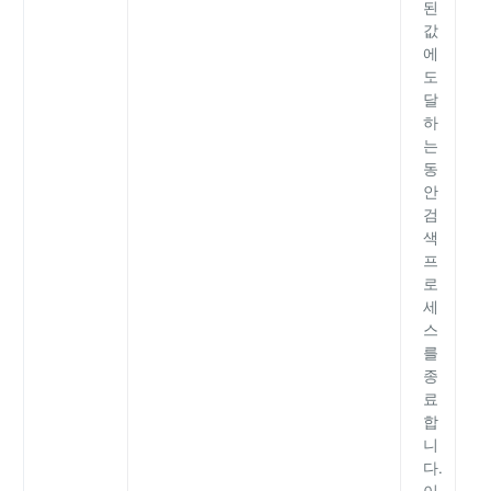
된
값
에
도
달
하
는
동
안
검
색
프
로
세
스
를
종
료
합
니
다.
이