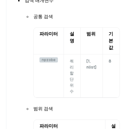
검색 매개변수
공통 검색
파라미터
설
범위
기
명
본
값
nprobe
쿼
[1,
8
리
nlist]
할
단
위
수
범위 검색
파라미터
설