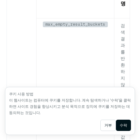
명
max_empty_result_buckets
검
색
결
과
를
반
환
하
지
않
는
쿠키 사용 방법
최
이 웹사이트는 컴퓨터에 쿠키를 저장합니다. 계속 탐색하거나 '수락'을 클릭
대
하면 사이트 경험을 향상시키고 분석 목적으로 장치에 쿠키를 저장하는 데
버
동의하는 것입니다.
킷
수.
Ask AI
거부
수락
이
값