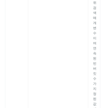
위
검
색
매
개
변
수
이
며
연
속
된
빈
버
킷
수
가
지
정
된
값