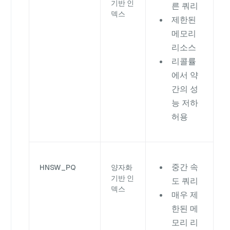
기반 인
른 쿼리
덱스
제한된
메모리
리소스
리콜률
에서 약
간의 성
능 저하
허용
중간 속
HNSW_PQ
양자화
기반 인
도 쿼리
덱스
매우 제
한된 메
모리 리