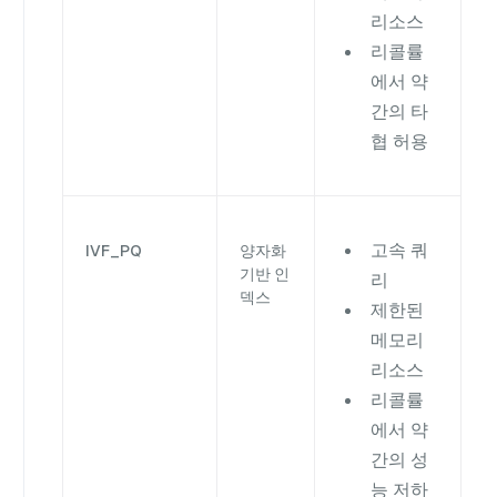
리소스
리콜률
에서 약
간의 타
협 허용
고속 쿼
IVF_PQ
양자화
기반 인
리
덱스
제한된
메모리
리소스
리콜률
에서 약
간의 성
능 저하