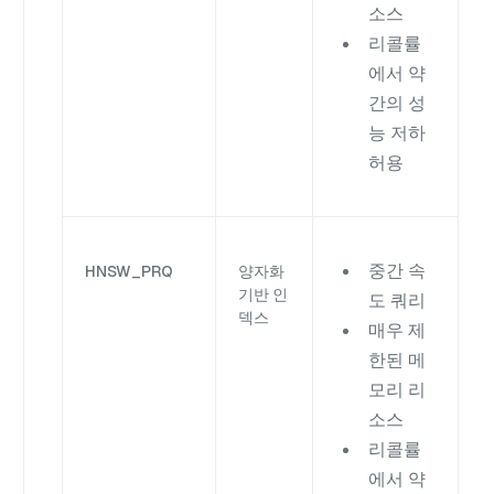
소스
리콜률
에서 약
간의 성
능 저하
허용
중간 속
HNSW_PRQ
양자화
기반 인
도 쿼리
덱스
매우 제
한된 메
모리 리
소스
리콜률
에서 약