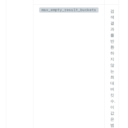
max_empty_result_buckets
검
색
결
과
를
반
환
하
지
않
는
최
대
버
킷
수.
이
값
은
범