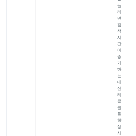
늘
리
면
검
색
시
간
이
증
가
하
는
대
신
리
콜
률
을
향
상
시