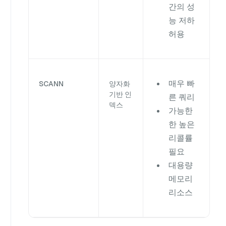
간의 성
능 저하
허용
매우 빠
SCANN
양자화
기반 인
른 쿼리
덱스
가능한
한 높은
리콜률
필요
대용량
메모리
리소스