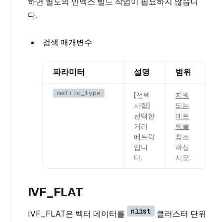
하면 별도의 인덱스 빌드 작업이 필요하지 않습니
다.
검색 매개변수
파라미터
설명
범위
metric_type
[선택
지원
사항]
되는
선택한
메트
거리
릭을
메트릭
참조
입니
하십
다.
시오.
IVF_FLAT
nlist
IVF_FLAT은 벡터 데이터를
클러스터 단위