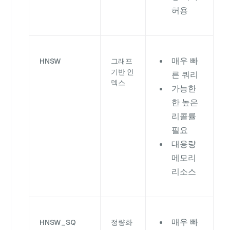
허용
매우 빠
HNSW
그래프
기반 인
른 쿼리
덱스
가능한
한 높은
리콜률
필요
대용량
메모리
리소스
매우 빠
HNSW_SQ
정량화