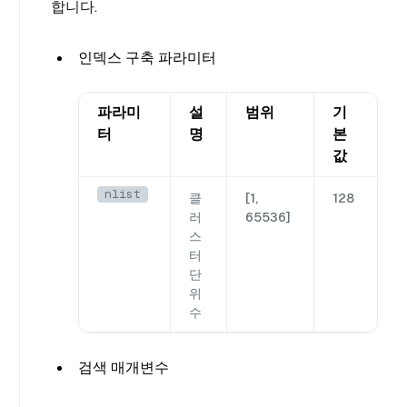
합니다.
인덱스 구축 파라미터
파라미
설
범위
기
터
명
본
값
nlist
클
[1,
128
러
65536]
스
터
단
위
수
검색 매개변수