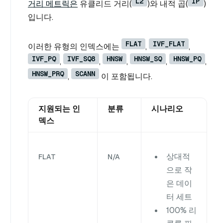
L2
IP
거리 메트릭은
유클리드 거리(
)와 내적 곱(
)
입니다.
FLAT
IVF_FLAT
이러한 유형의 인덱스에는
,
,
IVF_PQ
IVF_SQ8
HNSW
HNSW_SQ
HNSW_PQ
,
,
,
,
,
HNSW_PRQ
SCANN
,
이 포함됩니다.
지원되는 인
분류
시나리오
덱스
상대적
FLAT
N/A
으로 작
은 데이
터 세트
100% 리